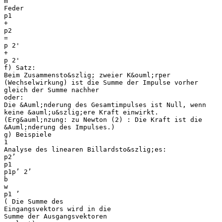
m
Feder
p1
+
p2
=
p 2'
+
p 2'
f) Satz:
Beim Zusammensto&szlig; zweier K&ouml;rper
(Wechselwirkung) ist die Summe der Impulse vorher
gleich der Summe nachher
oder:
Die &Auml;nderung des Gesamtimpulses ist Null, wenn
keine &auml;u&szlig;ere Kraft einwirkt.
(Erg&auml;nzung: zu Newton (2) : Die Kraft ist die
&Auml;nderung des Impulses.)
g) Beispiele
1
Analyse des linearen Billardsto&szlig;es:
p2’
p1
p1p’ 2’
b
w
p1 ’
( Die Summe des
Eingangsvektors wird in die
Summe der Ausgangsvektoren