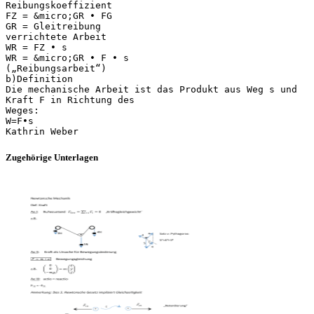
Reibungskoeffizient
FZ = &micro;GR • FG
GR = Gleitreibung
verrichtete Arbeit
WR = FZ • s
WR = &micro;GR • F • s
(„Reibungsarbeit“)
b)Definition
Die mechanische Arbeit ist das Produkt aus Weg s und
Kraft F in Richtung des
Weges:
W=F•s
Zugehörige Unterlagen