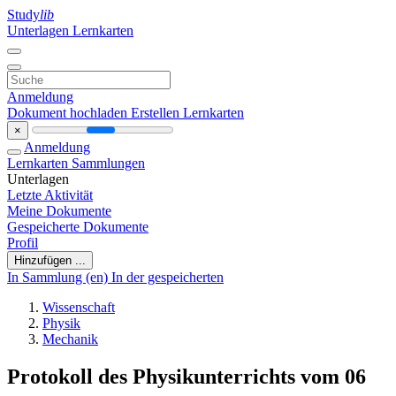
Study
lib
Unterlagen
Lernkarten
Anmeldung
Dokument hochladen
Erstellen Lernkarten
×
Anmeldung
Lernkarten
Sammlungen
Unterlagen
Letzte Aktivität
Meine Dokumente
Gespeicherte Dokumente
Profil
Hinzufügen ...
In Sammlung (en)
In der gespeicherten
Wissenschaft
Physik
Mechanik
Protokoll des Physikunterrichts vom 06