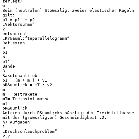
zerlegt)
w
Beim (neutralen) Sto&szlig; zweier elastischer Kugeln
gilt:
p1 = p1’ + p2’
„Vektorsumme“
2
entspricht
„Kr&auml;fteparallelogramm“
Reflexion
b
p1
b
p1’
Bande
3
Raketenantrieb
p1 = (m + mT) • v1
pR&uuml;ck = mT • v2
m
m = Restrakete
mT= Treibstoffmasse
mT
pR&uuml;ck
Antrieb durch R&uuml;cksto&szlig; der Treibstoffmasse
mit der (gro&szlig;en) Geschwindigkeit v2.
h) Aufgaben
1
„Druckschlauchproblem“
P,V