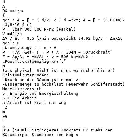
d
A
D&uuml;se
{
geg.: A = ∏ • ( d/2) 2 ; d =22m; A = ∏ • (0,011m)2
=3,8•10-4 m2
P = 8bar=800 000 N/m2 (Pascal)
V =40m/s
∆V / ∆t = 895 l/min entspricht 14,92 kg/s = ∆m/∆t
ges.: F
L&ouml;sung: p = m • V
P = F/A =&gt; F = P • A = 304N → „Druckkraft”
F = ∆p/∆t = ∆m/∆t • v = 596 kg•m/s2 →
„R&uuml;cksto&szlig;kraft”
N
(aus phyikal. Sicht ist dies wahrscheinlicher)
Erl&auml;uterungen:
-Druck an der D&uuml;se nimmt zu
-Wassermenge zu hoch(laut Feuerwehr Schifferstadt)
Modellierversuch
5. Energie und Energieerhaltung
5.1 Die Arbeit
a)Arbeit ist Kraft mal Weg
FZ
m
FG
-
s
Die (&auml;u&szlig;ere) Zugkraft FZ zieht den
K&ouml;rper &uuml;ber den Weg s .