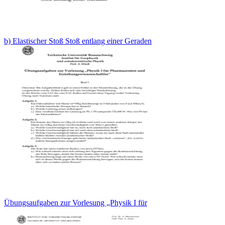
b) Elastischer Stoß Stoß entlang einer Geraden
Übungsaufgaben zur Vorlesung „Physik I für