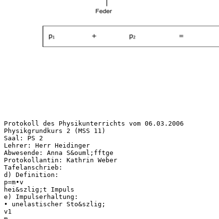
Protokoll des Physikunterrichts vom 06.03.2006
Physikgrundkurs 2 (MSS 11)
Saal: PS 2
Lehrer: Herr Heidinger
Abwesende: Anna S&ouml;fftge
Protokollantin: Kathrin Weber
Tafelanschrieb:
d) Definition:
p=m•v
hei&szlig;t Impuls
e) Impulserhaltung:
• unelastischer Sto&szlig;
v1
m