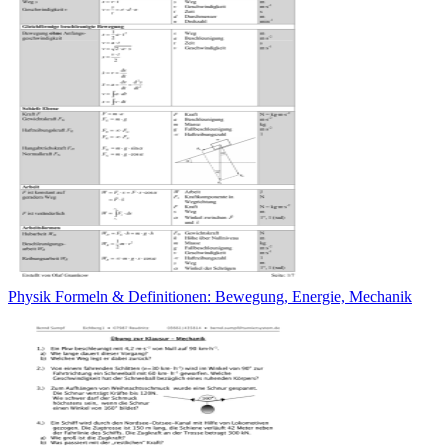
Physik Formeln & Definitionen: Bewegung, Energie, Mechanik