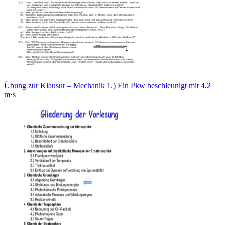
Übung zur Klausur – Mechanik 1.) Ein Pkw beschleunigt mit 4,2
m·s