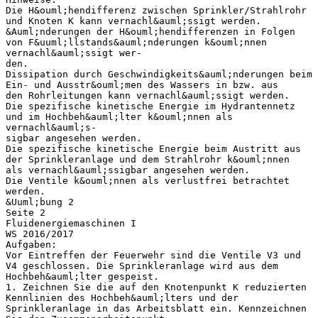
Die H&ouml;hendifferenz zwischen Sprinkler/Strahlrohr
und Knoten K kann vernachl&auml;ssigt werden.
&Auml;nderungen der H&ouml;hendifferenzen in Folgen
von F&uuml;llstands&auml;nderungen k&ouml;nnen
vernachl&auml;ssigt wer-
den.
Dissipation durch Geschwindigkeits&auml;nderungen beim
Ein- und Ausstr&ouml;men des Wassers in bzw. aus
den Rohrleitungen kann vernachl&auml;ssigt werden.
Die spezifische kinetische Energie im Hydrantennetz
und im Hochbeh&auml;lter k&ouml;nnen als
vernachl&auml;s-
sigbar angesehen werden.
Die spezifische kinetische Energie beim Austritt aus
der Sprinkleranlage und dem Strahlrohr k&ouml;nnen
als vernachl&auml;ssigbar angesehen werden.
Die Ventile k&ouml;nnen als verlustfrei betrachtet
werden.
&Uuml;bung 2
Seite 2
Fluidenergiemaschinen I
WS 2016/2017
Aufgaben:
Vor Eintreffen der Feuerwehr sind die Ventile V3 und
V4 geschlossen. Die Sprinkleranlage wird aus dem
Hochbeh&auml;lter gespeist.
1. Zeichnen Sie die auf den Knotenpunkt K reduzierten
Kennlinien des Hochbeh&auml;lters und der
Sprinkleranlage in das Arbeitsblatt ein. Kennzeichnen