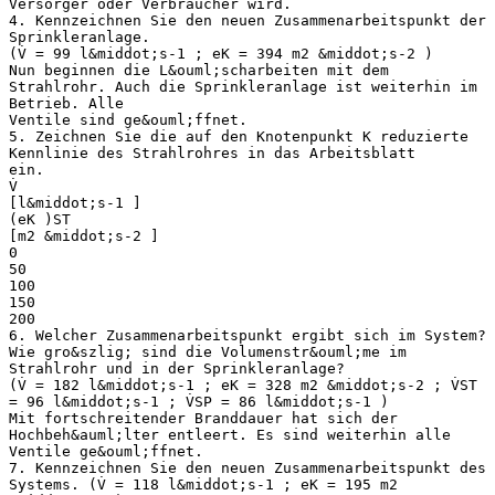
Versorger oder Verbraucher wird.
4. Kennzeichnen Sie den neuen Zusammenarbeitspunkt der
Sprinkleranlage.
(V̇ = 99 l&middot;s-1 ; eK = 394 m2 &middot;s-2 )
Nun beginnen die L&ouml;scharbeiten mit dem
Strahlrohr. Auch die Sprinkleranlage ist weiterhin im
Betrieb. Alle
Ventile sind ge&ouml;ffnet.
5. Zeichnen Sie die auf den Knotenpunkt K reduzierte
Kennlinie des Strahlrohres in das Arbeitsblatt
ein.
V̇
[l&middot;s-1 ]
(eK )ST
[m2 &middot;s-2 ]
0
50
100
150
200
6. Welcher Zusammenarbeitspunkt ergibt sich im System?
Wie gro&szlig; sind die Volumenstr&ouml;me im
Strahlrohr und in der Sprinkleranlage?
(V̇ = 182 l&middot;s-1 ; eK = 328 m2 &middot;s-2 ; V̇ST
= 96 l&middot;s-1 ; V̇SP = 86 l&middot;s-1 )
Mit fortschreitender Branddauer hat sich der
Hochbeh&auml;lter entleert. Es sind weiterhin alle
Ventile ge&ouml;ffnet.
7. Kennzeichnen Sie den neuen Zusammenarbeitspunkt des
Systems. (V̇ = 118 l&middot;s-1 ; eK = 195 m2