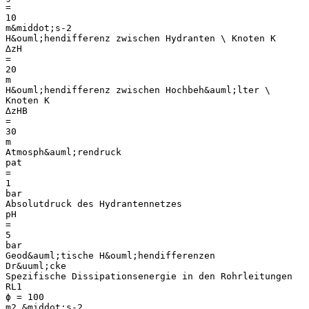
=
10
m&middot;s-2
H&ouml;hendifferenz zwischen Hydranten \ Knoten K
∆zH
=
20
m
H&ouml;hendifferenz zwischen Hochbeh&auml;lter \
Knoten K
∆zHB
=
30
m
Atmosph&auml;rendruck
pat
=
1
bar
Absolutdruck des Hydrantennetzes
pH
=
5
bar
Geod&auml;tische H&ouml;hendifferenzen
Dr&uuml;cke
Spezifische Dissipationsenergie in den Rohrleitungen
RL1
ϕ = 100
m2 &middot;s-2