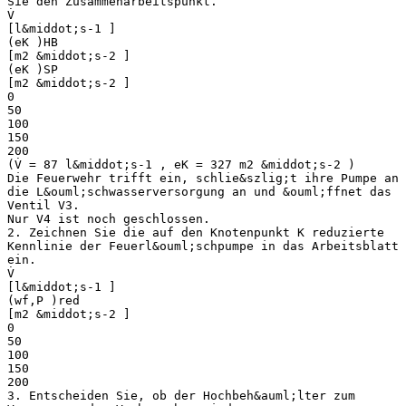
Sie den Zusammenarbeitspunkt.
V̇
[l&middot;s-1 ]
(eK )HB
[m2 &middot;s-2 ]
(eK )SP
[m2 &middot;s-2 ]
0
50
100
150
200
(V̇ = 87 l&middot;s-1 , eK = 327 m2 &middot;s-2 )
Die Feuerwehr trifft ein, schlie&szlig;t ihre Pumpe an
die L&ouml;schwasserversorgung an und &ouml;ffnet das
Ventil V3.
Nur V4 ist noch geschlossen.
2. Zeichnen Sie die auf den Knotenpunkt K reduzierte
Kennlinie der Feuerl&ouml;schpumpe in das Arbeitsblatt
ein.
V̇
[l&middot;s-1 ]
(wf,P )red
[m2 &middot;s-2 ]
0
50
100
150
200
3. Entscheiden Sie, ob der Hochbeh&auml;lter zum