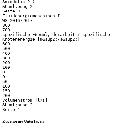
&middot;s-2 )
&Uuml;bung 2
Seite 3
Fluidenergiemaschinen I
WS 2016/2017
800
700
spezifische F&ouml;rderarbeit / spezifische
Knotenenergie [m&sup2;/s&sup2;]
600
500
400
300
200
100
0
0
50
100
150
200
Volumenstrom [l/s]
&Uuml;bung 2
Zugehörige Unterlagen