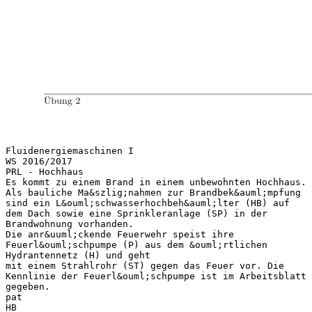
Fluidenergiemaschinen I
WS 2016/2017
PRL - Hochhaus
Es kommt zu einem Brand in einem unbewohnten Hochhaus.
Als bauliche Ma&szlig;nahmen zur Brandbek&auml;mpfung
sind ein L&ouml;schwasserhochbeh&auml;lter (HB) auf
dem Dach sowie eine Sprinkleranlage (SP) in der
Brandwohnung vorhanden.
Die anr&uuml;ckende Feuerwehr speist ihre
Feuerl&ouml;schpumpe (P) aus dem &ouml;rtlichen
Hydrantennetz (H) und geht
mit einem Strahlrohr (ST) gegen das Feuer vor. Die
Kennlinie der Feuerl&ouml;schpumpe ist im Arbeitsblatt
gegeben.
pat
HB