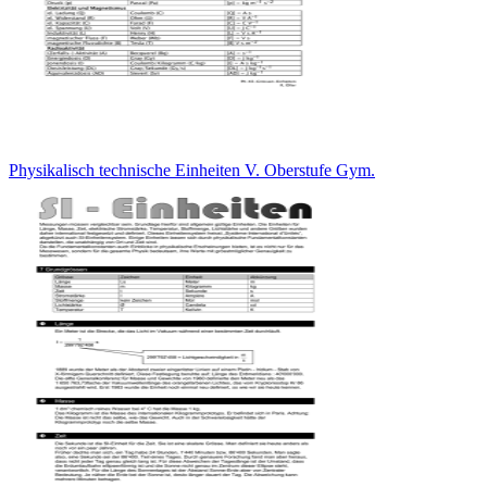
Physikalisch technische Einheiten V. Oberstufe Gym.