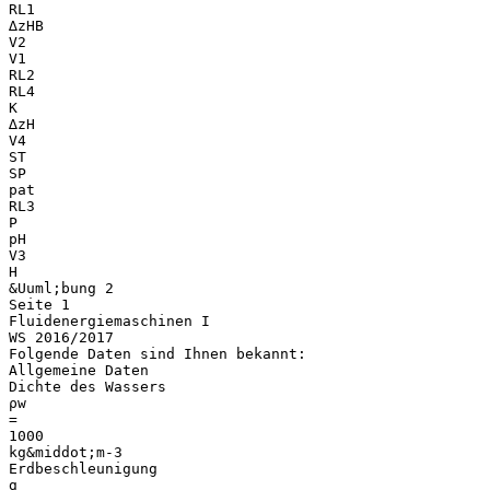
RL1
∆zHB
V2
V1
RL2
RL4
K
∆zH
V4
ST
SP
pat
RL3
P
pH
V3
H
&Uuml;bung 2
Seite 1
Fluidenergiemaschinen I
WS 2016/2017
Folgende Daten sind Ihnen bekannt:
Allgemeine Daten
Dichte des Wassers
ρw
=
1000
kg&middot;m-3
Erdbeschleunigung
g