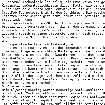
„Quadroma“-Technologie lie&szlig; die Produktion des ge
Kombinationsm&ouml;glichkeiten dieser Ketten wie eine m
„knob-into-hole-Technologie“ entwickelt, die die korrek
CrossMAb-Technologie brachte den Durchbruch: Die moleku
leichten Kette werden getauscht, damit eine gezielte In
stattfinden kann.
Die bispezifischen CrossMAb-Antik&ouml;rper von Roche u
bispezifische Antik&ouml;rper, die in den vergangenen 2
chemischen Verbindungsst&uuml;cke oder Konnektoren, die
Zus&auml;tzlich scheinen CrossMAbs &auml;hnlich stabil 
&auml;hnlichen Mengen hergestellt werden.
2/3
4. Bispezifische T-Zell-Antik&ouml;rper
T-Zellen sind Leukozyten, die der Immunabwehr dienen. k
zuk&uuml;nftige eine wichtige Rolle spielen, weil sie d
k&ouml;nnen. Dies soll dazu f&uuml;hren, dass das k&oum
Krebsbek&auml;mpfung aktiviert wird. Durch diese Innova
Roche verschiedene vorteilhafte Eigenschaften von diese
Rekrutierung von T-Zellen zur Erkennung und Zerst&ouml;
eine lange Halbwertszeit im Blutkreislauf und f&uuml;hr
durch die direkte Verbindung von Krebszellen mit T-Zell
potenziell in der Lage, zwischen Tumorzellen, die eine 
Oberfl&auml;che &uuml;berm&auml;&szlig;ig viele Rezepto
exprimieren, zu unterscheiden.
5. Glycoengineering
Beim Glycoengineering werden neuartige Antik&ouml;rper 
modifizierte Zuckermolek&uuml;le verbessert sich ihre F
deutlich. Indem in einer bestimmten Region des Antik&o
Zuckermolek&uuml;le angeheftet bzw. modifiziert werden,
Immuneffektorzellen und erm&ouml;glicht ein gezielteres