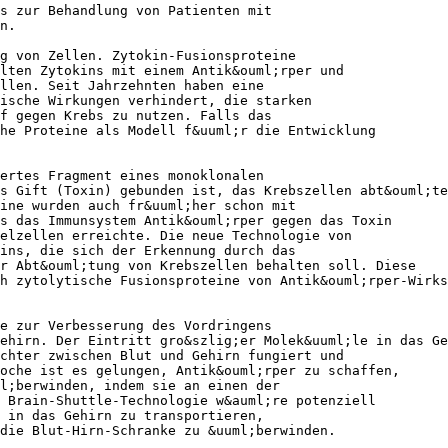
ts zur Behandlung von Patienten mit
n.
g von Zellen. Zytokin-Fusionsproteine
llten Zytokins mit einem Antik&ouml;rper und
llen. Seit Jahrzehnten haben eine
ische Wirkungen verhindert, die starken
pf gegen Krebs zu nutzen. Falls das
he Proteine als Modell f&uuml;r die Entwicklung
ertes Fragment eines monoklonalen
s Gift (Toxin) gebunden ist, das Krebszellen abt&ouml;te
ine wurden auch fr&uuml;her schon mit
s das Immunsystem Antik&ouml;rper gegen das Toxin
elzellen erreichte. Die neue Technologie von
ins, die sich der Erkennung durch das
ur Abt&ouml;tung von Krebszellen behalten soll. Diese
h zytolytische Fusionsproteine von Antik&ouml;rper-Wirks
ie zur Verbesserung des Vordringens
ehirn. Der Eintritt gro&szlig;er Molek&uuml;le in das Ge
;chter zwischen Blut und Gehirn fungiert und
oche ist es gelungen, Antik&ouml;rper zu schaffen,
l;berwinden, indem sie an einen der
 Brain-Shuttle-Technologie w&auml;re potenziell
 in das Gehirn zu transportieren,
die Blut-Hirn-Schranke zu &uuml;berwinden.