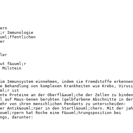
ern
;r Immunologie
uml;ffentlichen
er
ler
ut f&uuml;r
 Milstein
im Immunsystem einnehmen, indem sie Fremdstoffe erkennen
e Behandlung von komplexen Krankheiten wie Krebs, Virusi
ml;r ist
nte Proteine an der Oberfl&auml;che der Zellen zu binden
l auf Maus-Genen beruhten (gelbfarbene Abschnitte in der
ehr von ihren menschlichen Pendants zu unterscheiden:
er Antik&ouml;rper in den Startl&ouml;chern. Mit der jah
ouml;rpern hat Roche eine F&uuml;hrungsposition bei
ngs, darunter: