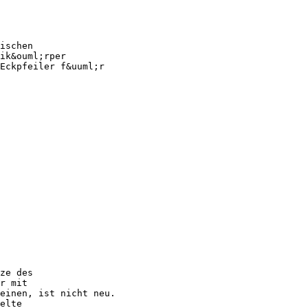
ischen
ik&ouml;rper
Eckpfeiler f&uuml;r
ze des
r mit
einen, ist nicht neu.
elte