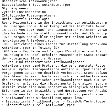
Bispezifische Antik&ouml;rper
Bispezifische T-Zell-Antik&ouml;rper
Glycoengineering
Zytokin-Fusionsproteine
Zytolytische Fusionsproteine
Brain-Shuttle-Technologie
Roche-Meilensteine in der Entwicklung von Antik&ouml;rp
1975 Georges K&ouml;hler (Mitglied des Instituts f&uuml
in Basel von 1976–1985) und C&eacute;sar Milstein ver&o
ihre Methode zur Herstellung monoklonaler Antik&ouml;rp
1976 Georges K&ouml;hler beginnt mit seinen Arbeiten an
monoklonalen Antik&ouml;rpern
1980 Einrichtung eines Labors zur Herstellung monoklona
Antik&ouml;rper in Tutzing (D)
1984 Niels Kaj Jerne und Georges K&ouml;hler vom Instit
Immunologie in Basel erhalten zusammen mit C&eacute;sar
den Nobelpreis f&uuml;r Medizin
1. Was sind therapeutische Antik&ouml;rper?
Antik&ouml;rper sind Proteine, die eine zentrale Rolle 
bek&auml;mpfen. Therapeutische Antik&ouml;rper haben di
vergangenen 30 Jahren deutlich verbessert. Grund daf&uu
ihre F&auml;higkeit, hochspezifisch an krankheitsreleva
die ersten therapeutischen Antik&ouml;rper noch zum Tei
Grafik, s. u.), ist die j&uuml;ngste Generation nicht m
Derzeit steht eine neue Generation biologisch optimiert
Erfahrung in der Entwicklung und Herstellung von Antik&
hochmodernen Technologien des Antik&ouml;rper-Engineeri
• Antik&ouml;rper-Wirkstoff-Konjugate (AWK)
• Bispezifische Antik&ouml;rper - CrossMAb-Technologie
• Bispezifische T-Zell-Antik&ouml;rper