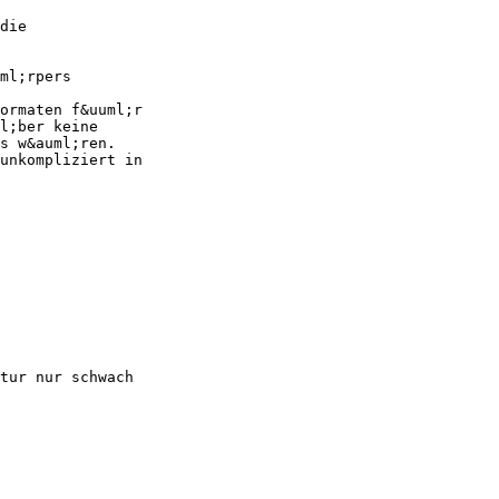
die
ml;rpers
ormaten f&uuml;r
l;ber keine
s w&auml;ren.
unkompliziert in
tur nur schwach