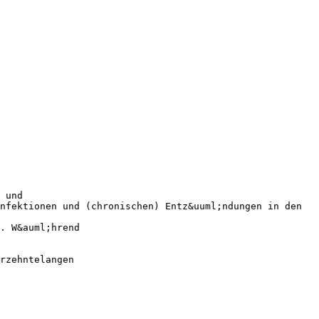
 und
nfektionen und (chronischen) Entz&uuml;ndungen in den
. W&auml;hrend
rzehntelangen