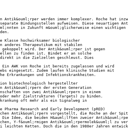
n Antik&ouml;rper werden immer komplexer. Roche hat inzw
separate Bindungsstellen aufweisen. Diese neuartigen Ant
ml;nnten in Zukunft m&ouml;glicherweise einen wichtigen 
den.
e Klasse hochwirksamer biologischer
n anderes Therapeutikum mit stabilen
 gekoppelt wird. Der Antik&ouml;rper ist gegen
ellen zu finden ist. Bindet er an solche
direkt in die Zielzellen geschleust. Dies
 Ein AWK von Roche ist bereits zugelassen und wird
ebs eingesetzt. Zudem laufen klinische Studien mit
he Erkrankungen und Infektionskrankheiten.
tion biotechnologisch hergestellter
n Antik&ouml;rpern der ersten Generation
nschaften von zwei Antik&ouml;rpern in einem
oder mehr Zielstrukturen (Targets) zu binden.
krankung oft mehr als ein Signalweg in
e Pharma Research and Early Development (pRED)
chen Antik&ouml;rpern vorgestellt, die Roche an der Spit
 Die Idee, die beiden H&auml;lften zweier Antik&ouml;rpe
chen, Y-f&ouml;rmigen Antik&ouml;rpermolek&uuml;l zu ver
i leichten Ketten. Doch die in den 1980er Jahren entwick