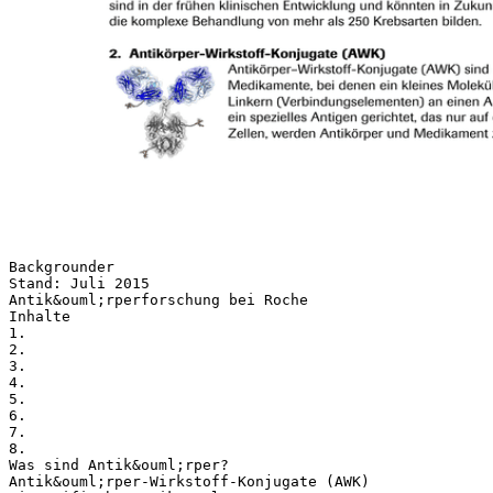
Backgrounder
Stand: Juli 2015
Antik&ouml;rperforschung bei Roche
Inhalte
1.
2.
3.
4.
5.
6.
7.
8.
Was sind Antik&ouml;rper?
Antik&ouml;rper-Wirkstoff-Konjugate (AWK)