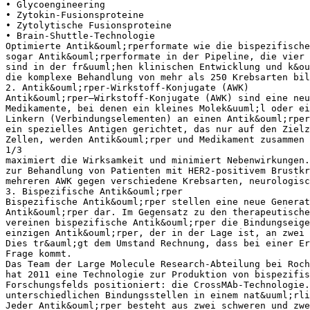
• Glycoengineering
• Zytokin-Fusionsproteine
• Zytolytische Fusionsproteine
• Brain-Shuttle-Technologie
Optimierte Antik&ouml;rperformate wie die bispezifische
sogar Antik&ouml;rperformate in der Pipeline, die vier 
sind in der fr&uuml;hen klinischen Entwicklung und k&ou
die komplexe Behandlung von mehr als 250 Krebsarten bil
2. Antik&ouml;rper-Wirkstoff-Konjugate (AWK)
Antik&ouml;rper–Wirkstoff-Konjugate (AWK) sind eine neu
Medikamente, bei denen ein kleines Molek&uuml;l oder ei
Linkern (Verbindungselementen) an einen Antik&ouml;rper
ein spezielles Antigen gerichtet, das nur auf den Zielz
Zellen, werden Antik&ouml;rper und Medikament zusammen 
1/3
maximiert die Wirksamkeit und minimiert Nebenwirkungen.
zur Behandlung von Patienten mit HER2-positivem Brustkr
mehreren AWK gegen verschiedene Krebsarten, neurologisc
3. Bispezifische Antik&ouml;rper
Bispezifische Antik&ouml;rper stellen eine neue Genera
Antik&ouml;rper dar. Im Gegensatz zu den therapeutische
vereinen bispezifische Antik&ouml;rper die Bindungseige
einzigen Antik&ouml;rper, der in der Lage ist, an zwei 
Dies tr&auml;gt dem Umstand Rechnung, dass bei einer Er
Frage kommt.
Das Team der Large Molecule Research-Abteilung bei Roch
hat 2011 eine Technologie zur Produktion von bispezifis
Forschungsfelds positioniert: die CrossMAb-Technologie.
unterschiedlichen Bindungsstellen in einem nat&uuml;rli
Jeder Antik&ouml;rper besteht aus zwei schweren und zwe