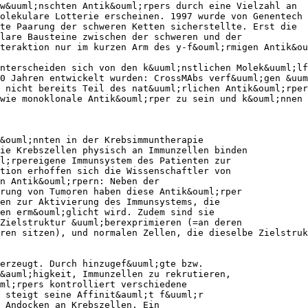
w&uuml;nschten Antik&ouml;rpers durch eine Vielzahl an
olekulare Lotterie erscheinen. 1997 wurde von Genentech 
te Paarung der schweren Ketten sicherstellte. Erst die
lare Bausteine zwischen der schweren und der
teraktion nur im kurzen Arm des y-f&ouml;rmigen Antik&ou
nterscheiden sich von den k&uuml;nstlichen Molek&uuml;lf
0 Jahren entwickelt wurden: CrossMAbs verf&uuml;gen &uum
 nicht bereits Teil des nat&uuml;rlichen Antik&ouml;rper
wie monoklonale Antik&ouml;rper zu sein und k&ouml;nnen 
&ouml;nnten in der Krebsimmuntherapie
ie Krebszellen physisch an Immunzellen binden
l;rpereigene Immunsystem des Patienten zur
tion erhoffen sich die Wissenschaftler von
n Antik&ouml;rpern: Neben der
rung von Tumoren haben diese Antik&ouml;rper
en zur Aktivierung des Immunsystems, die
en erm&ouml;glicht wird. Zudem sind sie
Zielstruktur &uuml;berexprimieren (=an deren
ren sitzen), und normalen Zellen, die dieselbe Zielstruk
erzeugt. Durch hinzugef&uuml;gte bzw.
&auml;higkeit, Immunzellen zu rekrutieren,
uml;rpers kontrolliert verschiedene
 steigt seine Affinit&auml;t f&uuml;r
 Andocken an Krebszellen. Ein