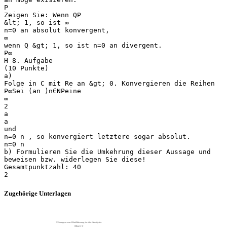
P
Zeigen Sie: Wenn QP
&lt; 1, so ist ∞
n=0 an absolut konvergent,
∞
wenn Q &gt; 1, so ist n=0 an divergent.
P∞
H 8. Aufgabe
(10 Punkte)
a)
Folge in C mit Re an &gt; 0. Konvergieren die Reihen
P∞Sei (an )n∈NPeine
∞
2
a
a
und
n=0 n , so konvergiert letztere sogar absolut.
n=0 n
b) Formulieren Sie die Umkehrung dieser Aussage und
beweisen bzw. widerlegen Sie diese!
Gesamtpunktzahl: 40
Zugehörige Unterlagen