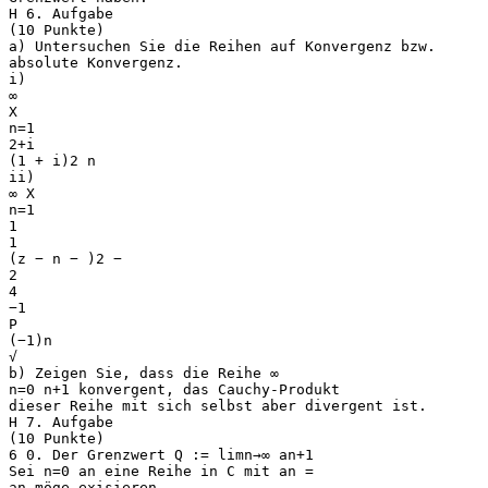
H 6. Aufgabe
(10 Punkte)
a) Untersuchen Sie die Reihen auf Konvergenz bzw.
absolute Konvergenz.
i)
∞
X
n=1
2+i
(1 + i)2 n
ii)
∞ X
n=1
1
1
(z − n − )2 −
2
4
−1
P
(−1)n
√
b) Zeigen Sie, dass die Reihe ∞
n=0 n+1 konvergent, das Cauchy-Produkt
dieser Reihe mit sich selbst aber divergent ist.
H 7. Aufgabe
(10 Punkte)
6 0. Der Grenzwert Q := limn→∞ an+1
Sei n=0 an eine Reihe in C mit an =
an möge exisieren.