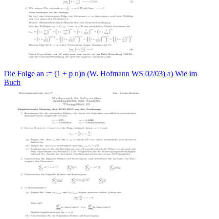
Die Folge an := (1 + p n)n (W. Hofmann WS 02/03) a) Wie im
Buch