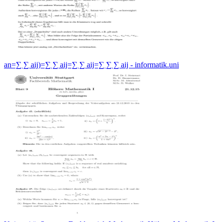
an=∑ ∑ aij)=∑ ∑ aij=∑ ∑ aij=∑ ∑ ∑ aij - informatik.uni