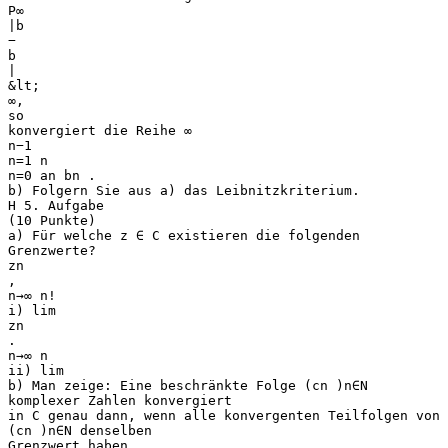
P∞
|b
−
b
|
&lt;
∞,
so
konvergiert die Reihe ∞
n−1
n=1 n
n=0 an bn .
b) Folgern Sie aus a) das Leibnitzkriterium.
H 5. Aufgabe
(10 Punkte)
a) Für welche z ∈ C existieren die folgenden
Grenzwerte?
zn
,
n→∞ n!
i) lim
zn
.
n→∞ n
ii) lim
b) Man zeige: Eine beschränkte Folge (cn )n∈N
komplexer Zahlen konvergiert
in C genau dann, wenn alle konvergenten Teilfolgen von
(cn )n∈N denselben
Grenzwert haben.