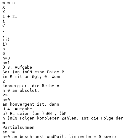
∞ ∞ n
X
X
1 + 2i
i
√
.
,
ii)
i)
n
6
n=0
n=1
Ü 3. Aufgabe
Sei (an )n∈N eine Folge P
in R mit an &gt; 0. Wenn
2
konvergiert die Reihe ∞
n=0 an absolut.
P∞
n=0
an konvergent ist, dann
Ü 4. Aufgabe
a) Es seien (an )n∈N , (bP
n )n∈N Folgen komplexer Zahlen. Ist die Folge der
m
Partialsummen
sm :=
n=0 an beschränkt undPgilt limn→∞ bn = 0 sowie