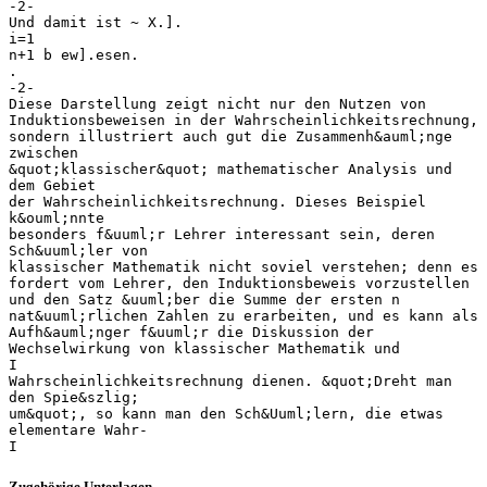
-2-
Und damit ist ~ X.].
i=1
n+1 b ew].esen.
.
-2-
Diese Darstellung zeigt nicht nur den Nutzen von
Induktionsbeweisen in der Wahrscheinlichkeitsrechnung,
sondern illustriert auch gut die Zusammenh&auml;nge
zwischen
&quot;klassischer&quot; mathematischer Analysis und
dem Gebiet
der Wahrscheinlichkeitsrechnung. Dieses Beispiel
k&ouml;nnte
besonders f&uuml;r Lehrer interessant sein, deren
Sch&uuml;ler von
klassischer Mathematik nicht soviel verstehen; denn es
fordert vom Lehrer, den Induktionsbeweis vorzustellen
und den Satz &uuml;ber die Summe der ersten n
nat&uuml;rlichen Zahlen zu erarbeiten, und es kann als
Aufh&auml;nger f&uuml;r die Diskussion der
Wechselwirkung von klassischer Mathematik und
I
Wahrscheinlichkeitsrechnung dienen. &quot;Dreht man
den Spie&szlig;
um&quot;, so kann man den Sch&Uuml;lern, die etwas
elementare Wahr-
Zugehörige Unterlagen