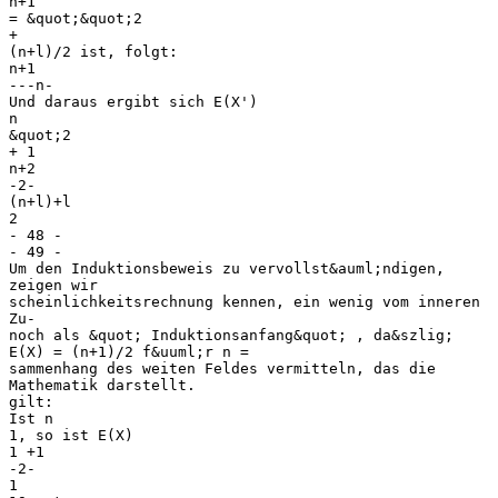
n+1
= &quot;&quot;2
+
(n+l)/2 ist, folgt:
n+1
---n-
Und daraus ergibt sich E(X')
n
&quot;2
+ 1
n+2
-2-
(n+l)+l
2
- 48 -
- 49 -
Um den Induktionsbeweis zu vervollst&auml;ndigen,
zeigen wir
scheinlichkeitsrechnung kennen, ein wenig vom inneren
Zu-
noch als &quot; Induktionsanfang&quot; , da&szlig;
E(X) = (n+1)/2 f&uuml;r n =
sammenhang des weiten Feldes vermitteln, das die
Mathematik darstellt.
gilt:
Ist n
1, so ist E(X)
1 +1
-2-
1