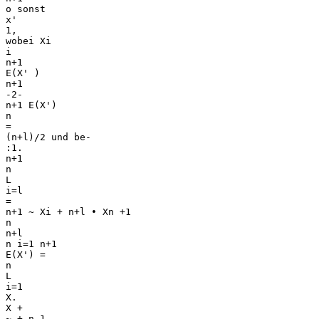
o sonst
x'
1,
wobei Xi
i
n+1
E(X' )
n+1
-2-
n+1 E(X')
n
=
(n+l)/2 und be-
:1.
n+1
n
L
i=l
=
n+1 ~ Xi + n+l • Xn +1
n
n+l
n i=1 n+1
E(X') =
n
L
i=1
X.
X +
~ + n 1