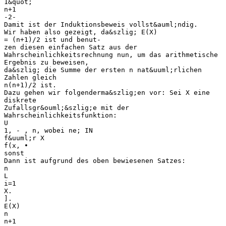
1&quot;
n+1
-2-
Damit ist der Induktionsbeweis vollst&auml;ndig.
Wir haben also gezeigt, da&szlig; E(X)
= (n+1)/2 ist und benut-
zen diesen einfachen Satz aus der
Wahrscheinlichkeitsrechnung nun, um das arithmetische
Ergebnis zu beweisen,
da&szlig; die Summe der ersten n nat&uuml;rlichen
Zahlen gleich
n(n+1)/2 ist.
Dazu gehen wir folgenderma&szlig;en vor: Sei X eine
diskrete
Zufallsgr&ouml;&szlig;e mit der
Wahrscheinlichkeitsfunktion:
U
1, - , n, wobei ne; IN
f&uuml;r X
f(x, •
sonst
Dann ist aufgrund des oben bewiesenen Satzes:
n
L
i=1
X.
].
E(X)
n
n+1