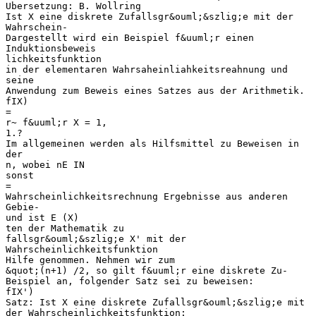
Ubersetzung: B. Wollring
Ist X eine diskrete Zufallsgr&ouml;&szlig;e mit der
Wahrschein-
Dargestellt wird ein Beispiel f&uuml;r einen
Induktionsbeweis
lichkeitsfunktion
in der elementaren Wahrsaheinliahkeitsreahnung und
seine
Anwendung zum Beweis eines Satzes aus der Arithmetik.
fIX)
=
r~ f&uuml;r X = 1,
1.?
Im allgemeinen werden als Hilfsmittel zu Beweisen in
der
n, wobei nE IN
sonst
=
Wahrscheinlichkeitsrechnung Ergebnisse aus anderen
Gebie-
und ist E (X)
ten der Mathematik zu
fallsgr&ouml;&szlig;e X' mit der
Wahrscheinlichkeitsfunktion
Hilfe genommen. Nehmen wir zum
&quot;(n+1) /2, so gilt f&uuml;r eine diskrete Zu-
Beispiel an, folgender Satz sei zu beweisen:
fIX')
Satz: Ist X eine diskrete Zufallsgr&ouml;&szlig;e mit
der Wahrscheinlichkeitsfunktion: