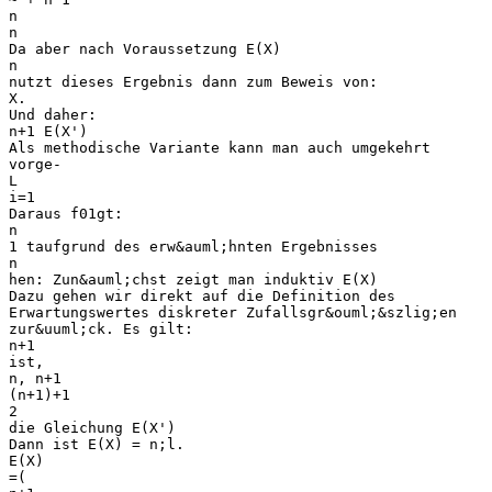
n
n
Da aber nach Voraussetzung E(X)
n
nutzt dieses Ergebnis dann zum Beweis von:
X.
Und daher:
n+1 E(X')
Als methodische Variante kann man auch umgekehrt
vorge-
L
i=1
Daraus f01gt:
n
1 taufgrund des erw&auml;hnten Ergebnisses
n
hen: Zun&auml;chst zeigt man induktiv E(X)
Dazu gehen wir direkt auf die Definition des
Erwartungswertes diskreter Zufallsgr&ouml;&szlig;en
zur&uuml;ck. Es gilt:
n+1
ist,
n, n+1
(n+1)+1
2
die Gleichung E(X')
Dann ist E(X) = n;l.
E(X)
=(