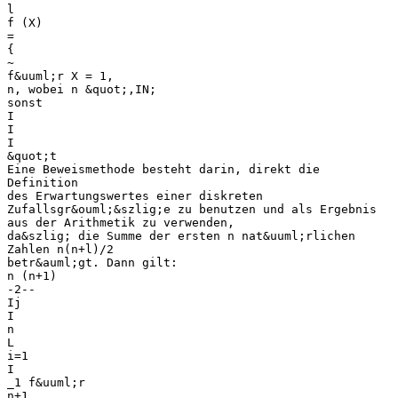
l
f (X)
=
{
~
f&uuml;r X = 1,
n, wobei n &quot;,IN;
sonst
I
I
I
&quot;t
Eine Beweismethode besteht darin, direkt die
Definition
des Erwartungswertes einer diskreten
Zufallsgr&ouml;&szlig;e zu benutzen und als Ergebnis
aus der Arithmetik zu verwenden,
da&szlig; die Summe der ersten n nat&uuml;rlichen
Zahlen n(n+l)/2
betr&auml;gt. Dann gilt:
n (n+1)
-2--
Ij
I
n
L
i=1
I
_1 f&uuml;r
n+1