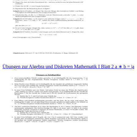
Übungen zur Algebra und Diskreten Mathematik I Blatt 2 a ∗ b = |a