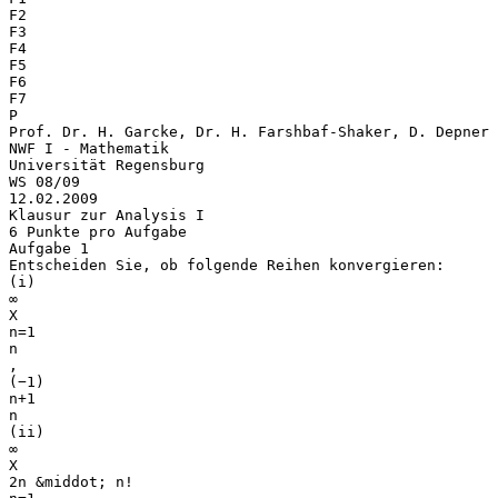
F2
F3
F4
F5
F6
F7
P
Prof. Dr. H. Garcke, Dr. H. Farshbaf-Shaker, D. Depner
NWF I - Mathematik
Universität Regensburg
WS 08/09
12.02.2009
Klausur zur Analysis I
6 Punkte pro Aufgabe
Aufgabe 1
Entscheiden Sie, ob folgende Reihen konvergieren:
(i)
∞
X
n=1
n
,
(−1)
n+1
n
(ii)
∞
X
2n &middot; n!