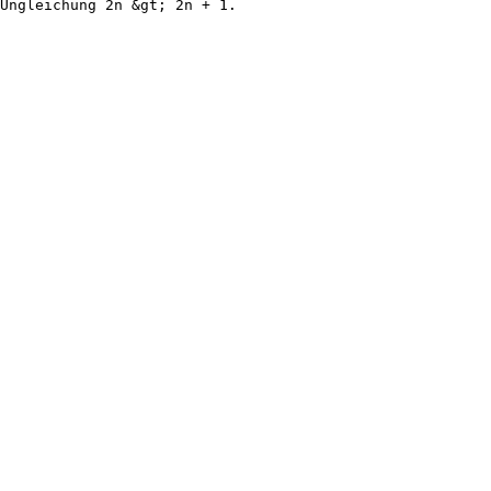
 Ungleichung 2n &gt; 2n + 1.