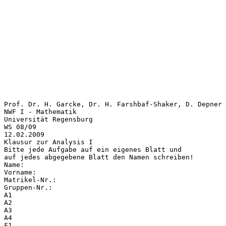
Prof. Dr. H. Garcke, Dr. H. Farshbaf-Shaker, D. Depner
NWF I - Mathematik
Universität Regensburg
WS 08/09
12.02.2009
Klausur zur Analysis I
Bitte jede Aufgabe auf ein eigenes Blatt und
auf jedes abgegebene Blatt den Namen schreiben!
Name:
Vorname:
Matrikel-Nr.:
Gruppen-Nr.:
A1
A2
A3
A4
F1