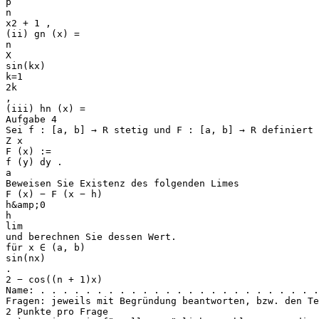
p
n
x2 + 1 ,
(ii) gn (x) =
n
X
sin(kx)
k=1
2k
,
(iii) hn (x) =
Aufgabe 4
Sei f : [a, b] → R stetig und F : [a, b] → R definiert 
Z x
F (x) :=
f (y) dy .
a
Beweisen Sie Existenz des folgenden Limes
F (x) − F (x − h)
h&amp;0
h
lim
und berechnen Sie dessen Wert.
für x ∈ (a, b)
sin(nx)
.
2 − cos((n + 1)x)
Name: . . . . . . . . . . . . . . . . . . . . . . . . .
Fragen: jeweils mit Begründung beantworten, bzw. den Te
2 Punkte pro Frage