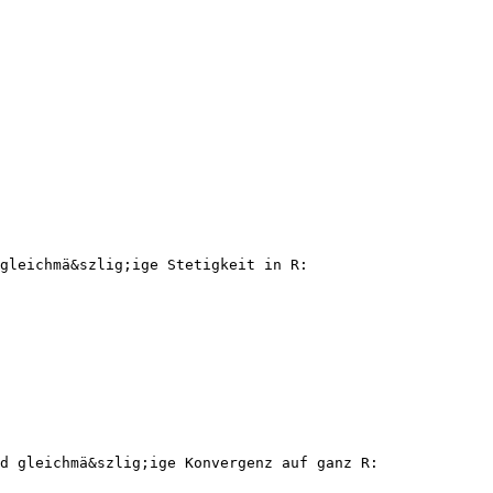
gleichmä&szlig;ige Stetigkeit in R:
nd gleichmä&szlig;ige Konvergenz auf ganz R: