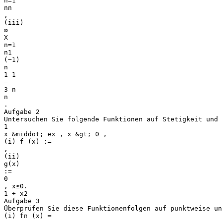
n=1
nn
,
(iii)
∞
X
n=1
n1
(−1)
n
1 1
−
3 n
n
.
Aufgabe 2
Untersuchen Sie folgende Funktionen auf Stetigkeit und 
1
x &middot; ex , x &gt; 0 ,
(i) f (x) :=
,
(ii)
g(x)
:=
0
, x≤0.
1 + x2
Aufgabe 3
Überprüfen Sie diese Funktionenfolgen auf punktweise u
(i) fn (x) =