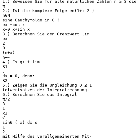
1.) Beweisen Sie für alle natürlichen Zahlen n ≥ 3 die
π
2.) Ist die komplexe Folge en(1+i 2 )
n∈N
eine Cauchyfolge in C ?
ex −cos x
x→0 x+sin x
3.) Berechnen Sie den Grenzwert lim
ex
2
0
(n+x)
n→∞
4.) Es gilt lim
R1
.
dx = 0, denn:
R2
5.) Zeigen Sie die Ungleichung 0 ≤ 1
telwertsatzes der Integralrechnung.
6.) Berechnen Sie das Integral
π/2
R
1
x2
√
sin6 ( x) dx ≤
1
2
mit Hilfe des verallgemeinerten Mit-