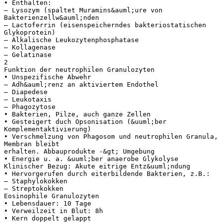
• Enthalten:
– Lysozym (spaltet Muramins&auml;ure von
Bakterienzellw&auml;nden
– Lactoferrin (eisenspeicherndes bakteriostatischen
Glykoprotein)
– Alkalische Leukozytenphosphatase
– Kollagenase
– Gelatinase
2
Funktion der neutrophilen Granulozyten
• Unspezifische Abwehr
– Adh&auml;renz an aktiviertem Endothel
– Diapedese
– Leukotaxis
– Phagozytose
• Bakterien, Pilze, auch ganze Zellen
• Gesteigert duch Opsonisation (&uuml;ber
Komplementaktivierung)
• Verschmelzung von Phagosom und neutrophilen Granula,
Membran bleibt
erhalten. Abbauprodukte -&gt; Umgebung
• Energie u. a. &uuml;ber anaerobe Glykolyse
Klinischer Bezug: Akute eitrige Entz&uuml;ndung
• Hervorgerufen durch eiterbildende Bakterien, z.B.:
– Staphylokokken
– Streptokokken
Eosinophile Granulozyten
• Lebensdauer: 10 Tage
• Verweilzeit in Blut: 8h
• Kern doppelt gelappt