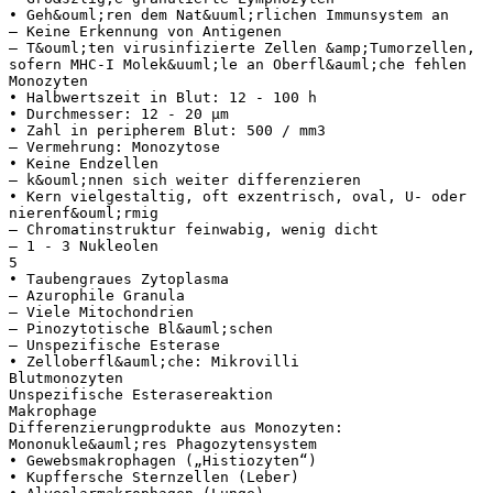
• Geh&ouml;ren dem Nat&uuml;rlichen Immunsystem an
– Keine Erkennung von Antigenen
– T&ouml;ten virusinfizierte Zellen &amp;Tumorzellen,
sofern MHC-I Molek&uuml;le an Oberfl&auml;che fehlen
Monozyten
• Halbwertszeit in Blut: 12 - 100 h
• Durchmesser: 12 - 20 μm
• Zahl in peripherem Blut: 500 / mm3
– Vermehrung: Monozytose
• Keine Endzellen
– k&ouml;nnen sich weiter differenzieren
• Kern vielgestaltig, oft exzentrisch, oval, U- oder
nierenf&ouml;rmig
– Chromatinstruktur feinwabig, wenig dicht
– 1 - 3 Nukleolen
5
• Taubengraues Zytoplasma
– Azurophile Granula
– Viele Mitochondrien
– Pinozytotische Bl&auml;schen
– Unspezifische Esterase
• Zelloberfl&auml;che: Mikrovilli
Blutmonozyten
Unspezifische Esterasereaktion
Makrophage
Differenzierungprodukte aus Monozyten:
Mononukle&auml;res Phagozytensystem
• Gewebsmakrophagen („Histiozyten“)
• Kupffersche Sternzellen (Leber)