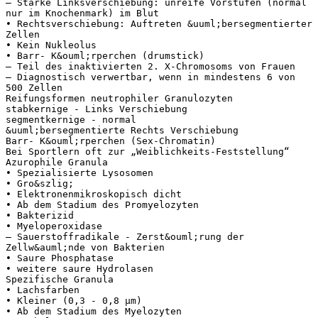
– Starke Linksverschiebung: unreife Vorstufen (normal
nur im Knochenmark) im Blut
• Rechtsverschiebung: Auftreten &uuml;bersegmentierter
Zellen
• Kein Nukleolus
• Barr- K&ouml;rperchen (drumstick)
– Teil des inaktivierten 2. X-Chromosoms von Frauen
– Diagnostisch verwertbar, wenn in mindestens 6 von
500 Zellen
Reifungsformen neutrophiler Granulozyten
stabkernige - Links Verschiebung
segmentkernige - normal
&uuml;bersegmentierte Rechts Verschiebung
Barr- K&ouml;rperchen (Sex-Chromatin)
Bei Sportlern oft zur „Weiblichkeits-Feststellung“
Azurophile Granula
• Spezialisierte Lysosomen
• Gro&szlig;
• Elektronenmikroskopisch dicht
• Ab dem Stadium des Promyelozyten
• Bakterizid
• Myeloperoxidase
– Sauerstoffradikale - Zerst&ouml;rung der
Zellw&auml;nde von Bakterien
• Saure Phosphatase
• weitere saure Hydrolasen
Spezifische Granula
• Lachsfarben
• Kleiner (0,3 - 0,8 μm)
• Ab dem Stadium des Myelozyten