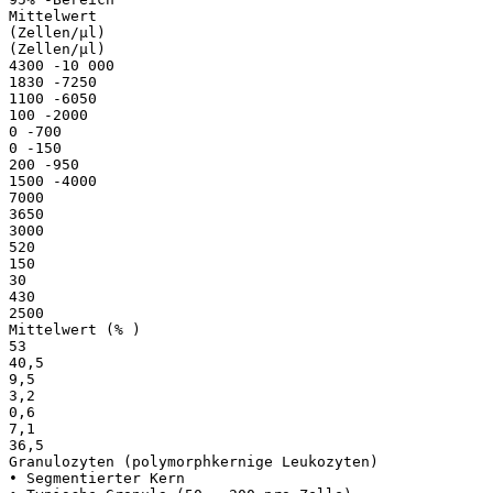
Mittelwert
(Zellen/μl)
(Zellen/μl)
4300 -10 000
1830 -7250
1100 -6050
100 -2000
0 -700
0 -150
200 -950
1500 -4000
7000
3650
3000
520
150
30
430
2500
Mittelwert (% )
53
40,5
9,5
3,2
0,6
7,1
36,5
Granulozyten (polymorphkernige Leukozyten)
• Segmentierter Kern