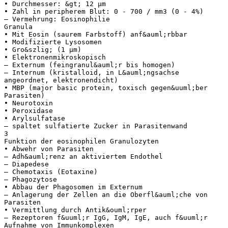
• Durchmesser: &gt; 12 μm
• Zahl in peripherem Blut: 0 - 700 / mm3 (0 - 4%)
– Vermehrung: Eosinophilie
Granula
• Mit Eosin (saurem Farbstoff) anf&auml;rbbar
• Modifizierte Lysosomen
• Gro&szlig; (1 μm)
• Elektronenmikroskopisch
– Externum (feingranul&auml;r bis homogen)
– Internum (kristalloid, in L&auml;ngsachse
angeordnet, elektronendicht)
• MBP (major basic protein, toxisch gegen&uuml;ber
Parasiten)
• Neurotoxin
• Peroxidase
• Arylsulfatase
– spaltet sulfatierte Zucker in Parasitenwand
3
Funktion der eosinophilen Granulozyten
• Abwehr von Parasiten
– Adh&auml;renz an aktiviertem Endothel
– Diapedese
– Chemotaxis (Eotaxine)
– Phagozytose
• Abbau der Phagosomen im Externum
– Anlagerung der Zellen an die Oberfl&auml;che von
Parasiten
• Vermittlung durch Antik&ouml;rper
– Rezeptoren f&uuml;r IgG, IgM, IgE, auch f&uuml;r
Aufnahme von Immunkomplexen