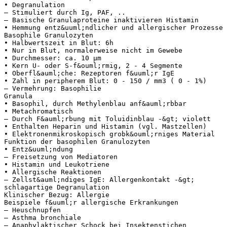
• Degranulation
– Stimuliert durch Ig, PAF, ..
– Basische Granulaproteine inaktivieren Histamin
• Hemmung entz&uuml;ndlicher und allergischer Prozesse
Basophile Granulozyten
• Halbwertszeit in Blut: 6h
• Nur in Blut, normalerweise nicht im Gewebe
• Durchmesser: ca. 10 μm
• Kern U- oder S-f&ouml;rmig, 2 - 4 Segmente
• Oberfl&auml;che: Rezeptoren f&uuml;r IgE
• Zahl in peripherem Blut: 0 - 150 / mm3 ( 0 - 1%)
– Vermehrung: Basophilie
Granula
• Basophil, durch Methylenblau anf&auml;rbbar
• Metachromatisch
– Durch F&auml;rbung mit Toluidinblau -&gt; violett
• Enthalten Heparin und Histamin (vgl. Mastzellen)
• Elektronenmikroskopisch grobk&ouml;rniges Material
Funktion der basophilen Granulozyten
• Entz&uuml;ndung
– Freisetzung von Mediatoren
• Histamin und Leukotriene
• Allergische Reaktionen
– Zellst&auml;ndiges IgE: Allergenkontakt -&gt;
schlagartige Degranulation
Klinischer Bezug: Allergie
Beispiele f&uuml;r allergische Erkrankungen
– Heuschnupfen
– Asthma bronchiale
– Anaphylaktischer Schock bei Insektenstichen