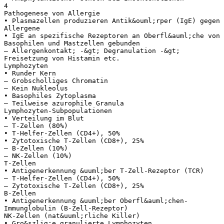
4
Pathogenese von Allergie
• Plasmazellen produzieren Antik&ouml;rper (IgE) gegen
Allergene
• IgE an spezifische Rezeptoren an Oberfl&auml;che von
Basophilen und Mastzellen gebunden
– Allergenkontakt; -&gt; Degranulation -&gt;
Freisetzung von Histamin etc.
Lymphozyten
• Runder Kern
– Grobscholliges Chromatin
– Kein Nukleolus
• Basophiles Zytoplasma
– Teilweise azurophile Granula
Lymphozyten-Subpopulationen
• Verteilung im Blut
– T-Zellen (80%)
• T-Helfer-Zellen (CD4+), 50%
• Zytotoxische T-Zellen (CD8+), 25%
– B-Zellen (10%)
– NK-Zellen (10%)
T-Zellen
• Antigenerkennung &uuml;ber T-Zell-Rezeptor (TCR)
– T-Helfer-Zellen (CD4+), 50%
– Zytotoxische T-Zellen (CD8+), 25%
B-Zellen
• Antigenerkennung &uuml;ber Oberfl&auml;chen-
Immunglobulin (B-Zell-Rezeptor)
NK-Zellen (nat&uuml;rliche Killer)
• Gro&szlig;e granulierte Lymphozyten