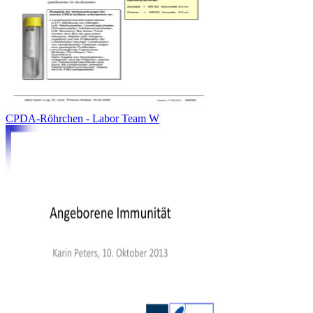
CPDA-Röhrchen - Labor Team W