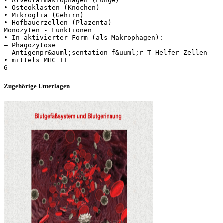
• Alveolarmakrophagen (Lunge)
• Osteoklasten (Knochen)
• Mikroglia (Gehirn)
• Hofbauerzellen (Plazenta)
Monozyten - Funktionen
• In aktivierter Form (als Makrophagen):
– Phagozytose
– Antigenpr&auml;sentation f&uuml;r T-Helfer-Zellen
• mittels MHC II
Zugehörige Unterlagen