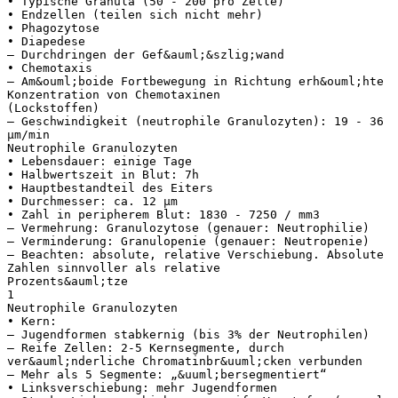
• Typische Granula (50 - 200 pro Zelle)
• Endzellen (teilen sich nicht mehr)
• Phagozytose
• Diapedese
– Durchdringen der Gef&auml;&szlig;wand
• Chemotaxis
– Am&ouml;boide Fortbewegung in Richtung erh&ouml;hte
Konzentration von Chemotaxinen
(Lockstoffen)
– Geschwindigkeit (neutrophile Granulozyten): 19 - 36
μm/min
Neutrophile Granulozyten
• Lebensdauer: einige Tage
• Halbwertszeit in Blut: 7h
• Hauptbestandteil des Eiters
• Durchmesser: ca. 12 μm
• Zahl in peripherem Blut: 1830 - 7250 / mm3
– Vermehrung: Granulozytose (genauer: Neutrophilie)
– Verminderung: Granulopenie (genauer: Neutropenie)
– Beachten: absolute, relative Verschiebung. Absolute
Zahlen sinnvoller als relative
Prozents&auml;tze
1
Neutrophile Granulozyten
• Kern:
– Jugendformen stabkernig (bis 3% der Neutrophilen)
– Reife Zellen: 2-5 Kernsegmente, durch
ver&auml;nderliche Chromatinbr&uuml;cken verbunden
– Mehr als 5 Segmente: „&uuml;bersegmentiert“
• Linksverschiebung: mehr Jugendformen