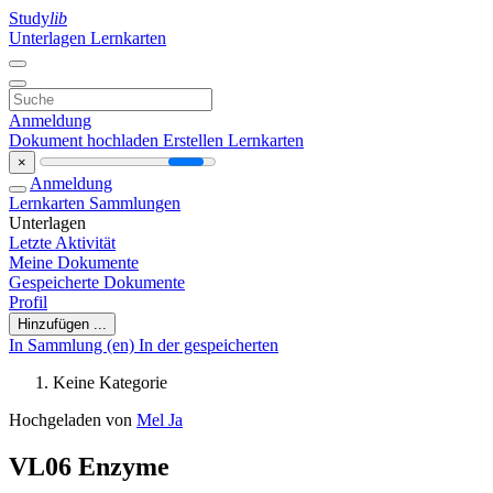
Study
lib
Unterlagen
Lernkarten
Anmeldung
Dokument hochladen
Erstellen Lernkarten
×
Anmeldung
Lernkarten
Sammlungen
Unterlagen
Letzte Aktivität
Meine Dokumente
Gespeicherte Dokumente
Profil
Hinzufügen ...
In Sammlung (en)
In der gespeicherten
Keine Kategorie
Hochgeladen von
Mel Ja
VL06 Enzyme