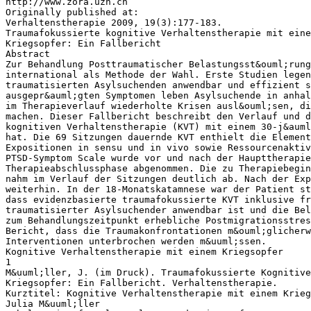
http://www.zora.uzh.ch
Originally published at:
Verhaltenstherapie 2009, 19(3):177-183.
Traumafokussierte kognitive Verhaltenstherapie mit eine
Kriegsopfer: Ein Fallbericht
Abstract
Zur Behandlung Posttraumatischer Belastungsst&ouml;rung
international als Methode der Wahl. Erste Studien legen
traumatisierten Asylsuchenden anwendbar und effizient s
ausgepr&auml;gten Symptomen leben Asylsuchende in anhal
im Therapieverlauf wiederholte Krisen ausl&ouml;sen, di
machen. Dieser Fallbericht beschreibt den Verlauf und d
kognitiven Verhaltenstherapie (KVT) mit einem 30-j&auml
hat. Die 69 Sitzungen dauernde KVT enthielt die Element
Expositionen in sensu und in vivo sowie Ressourcenaktiv
PTSD-Symptom Scale wurde vor und nach der Haupttherapi
Therapieabschlussphase abgenommen. Die zu Therapiebegin
nahm im Verlauf der Sitzungen deutlich ab. Nach der Exp
weiterhin. In der 18-Monatskatamnese war der Patient st
dass evidenzbasierte traumafokussierte KVT inklusive fr
traumatisierter Asylsuchender anwendbar ist und die Be
zum Behandlungszeitpunkt erhebliche Postmigrationsstres
Bericht, dass die Traumakonfrontationen m&ouml;glicherw
Interventionen unterbrochen werden m&uuml;ssen.
Kognitive Verhaltenstherapie mit einem Kriegsopfer
1
M&uuml;ller, J. (im Druck). Traumafokussierte Kognitive
Kriegsopfer: Ein Fallbericht. Verhaltenstherapie.
Kurztitel: Kognitive Verhaltenstherapie mit einem Krieg
Julia M&uuml;ller