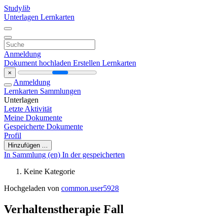
Study
lib
Unterlagen
Lernkarten
Anmeldung
Dokument hochladen
Erstellen Lernkarten
×
Anmeldung
Lernkarten
Sammlungen
Unterlagen
Letzte Aktivität
Meine Dokumente
Gespeicherte Dokumente
Profil
Hinzufügen ...
In Sammlung (en)
In der gespeicherten
Keine Kategorie
Hochgeladen von
common.user5928
Verhaltenstherapie Fall