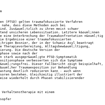
m
en (PTSD) gelten traumafokussierte Verfahren
 nahe, dass diese Methoden auch bei
ind. Zus&auml;tzlich zu ihren meist schwer
tend unsicheren Lebenssituation. Letztere k&ouml;nnen
e eine Unterbrechung der Traumakonfrontation n&ouml;tig
ie Ergebnisse einer traumafokussierten
;hrigen Bosnier, der in der Schweiz Asyl beantragt
e Therapievorbereitung, Alltagsbew&auml;ltigung,
ierung. Die deutsche Version der
ephase sowie nach der
n stark ausgepr&auml;gte PTSD-Symptomatik
ositionsphase verbesserten sich die Symptome
&ouml;rungsfrei. Dieser Fallbericht zeigt beispielhaft,
&uuml;her Traumaexposition zur Behandlung
lastung deutlich reduzieren kann - auch wenn
soren bestehen. Gleichzeitig illustriert der
eise wiederholt durch Phasen stabilisierender
 Verhaltenstherapie mit einem
sopfer