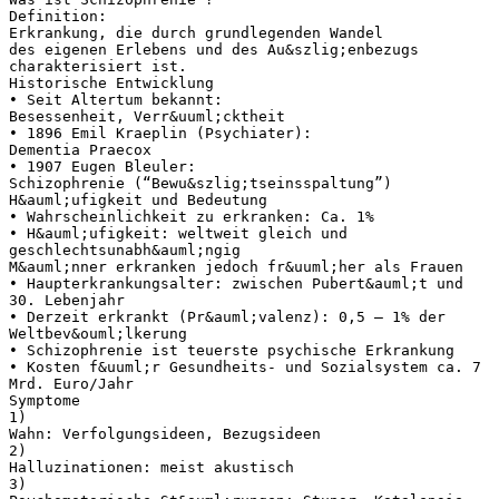
Definition:
Erkrankung, die durch grundlegenden Wandel
des eigenen Erlebens und des Au&szlig;enbezugs
charakterisiert ist.
Historische Entwicklung
• Seit Altertum bekannt:
Besessenheit, Verr&uuml;cktheit
• 1896 Emil Kraeplin (Psychiater):
Dementia Praecox
• 1907 Eugen Bleuler:
Schizophrenie (“Bewu&szlig;tseinsspaltung”)
H&auml;ufigkeit und Bedeutung
• Wahrscheinlichkeit zu erkranken: Ca. 1%
• H&auml;ufigkeit: weltweit gleich und
geschlechtsunabh&auml;ngig
M&auml;nner erkranken jedoch fr&uuml;her als Frauen
• Haupterkrankungsalter: zwischen Pubert&auml;t und
30. Lebenjahr
• Derzeit erkrankt (Pr&auml;valenz): 0,5 – 1% der
Weltbev&ouml;lkerung
• Schizophrenie ist teuerste psychische Erkrankung
• Kosten f&uuml;r Gesundheits- und Sozialsystem ca. 7
Mrd. Euro/Jahr
Symptome
1)
Wahn: Verfolgungsideen, Bezugsideen
2)
Halluzinationen: meist akustisch
3)