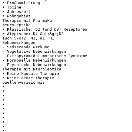
• Ern&auml;hrung
• Toxine
• Jahreszeit
• Wohngebiet
Therapie mit Pharmaka:
Neuroleptika
• Klassische: D2 (und D3) Rezeptoren
• Atypische: D4 &gt;&gt;D2
auch 5-HT2, M1, α1, H1
Nebenwirkungen
- Sedierende Wirkung
- Vegetative Nebenwirkungen
- Extrapyramidal-motorische Symptome
- Hormonelle Nebenwirkungen
- Psychische Nebenwirkungen
Therapie mit Neuroleptika
• Keine kausale Therapie
• Keine akute Therapie
Quellenverzeichnis
•
•
•
•
•
•
•
•
•
•
•