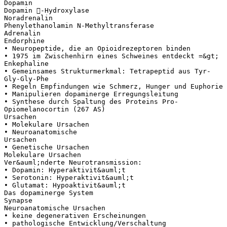
Dopamin
Dopamin -Hydroxylase
Noradrenalin
Phenylethanolamin N-Methyltransferase
Adrenalin
Endorphine
• Neuropeptide, die an Opioidrezeptoren binden
• 1975 im Zwischenhirn eines Schweines entdeckt =&gt;
Enkephaline
• Gemeinsames Strukturmerkmal: Tetrapeptid aus Tyr-
Gly-Gly-Phe
• Regeln Empfindungen wie Schmerz, Hunger und Euphorie
• Manipulieren dopaminerge Erregungsleitung
• Synthese durch Spaltung des Proteins Pro-
Opiomelanocortin (267 AS)
Ursachen
• Molekulare Ursachen
• Neuroanatomische
Ursachen
• Genetische Ursachen
Molekulare Ursachen
Ver&auml;nderte Neurotransmission:
• Dopamin: Hyperaktivit&auml;t
• Serotonin: Hyperaktivit&auml;t
• Glutamat: Hypoaktivit&auml;t
Das dopaminerge System
Synapse
Neuroanatomische Ursachen
• keine degenerativen Erscheinungen
• pathologische Entwicklung/Verschaltung