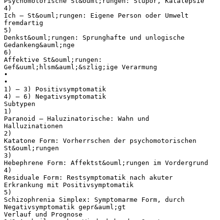
Psychomotorische St&ouml;rungen: Stupor, Katalepsie
4)
Ich – St&ouml;rungen: Eigene Person oder Umwelt
fremdartig
5)
Denkst&ouml;rungen: Sprunghafte und unlogische
Gedankeng&auml;nge
6)
Affektive St&ouml;rungen:
Gef&uuml;hlsm&auml;&szlig;ige Verarmung
•
•
1) – 3) Positivsymptomatik
4) – 6) Negativsymptomatik
Subtypen
1)
Paranoid – Haluzinatorische: Wahn und
Halluzinationen
2)
Katatone Form: Vorherrschen der psychomotorischen
St&ouml;rungen
3)
Hebephrene Form: Affektst&ouml;rungen im Vordergrund
4)
Residuale Form: Restsymptomatik nach akuter
Erkrankung mit Positivsymptomatik
5)
Schizophrenia Simplex: Symptomarme Form, durch
Negativsymptomatik gepr&auml;gt
Verlauf und Prognose