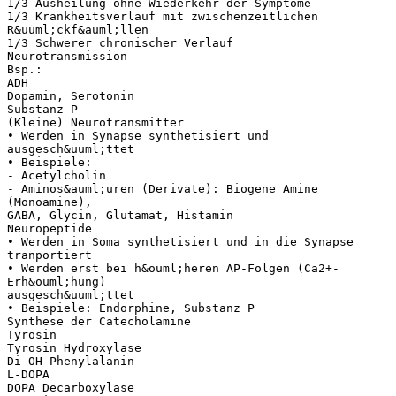
1/3 Ausheilung ohne Wiederkehr der Symptome
1/3 Krankheitsverlauf mit zwischenzeitlichen
R&uuml;ckf&auml;llen
1/3 Schwerer chronischer Verlauf
Neurotransmission
Bsp.:
ADH
Dopamin, Serotonin
Substanz P
(Kleine) Neurotransmitter
• Werden in Synapse synthetisiert und
ausgesch&uuml;ttet
• Beispiele:
- Acetylcholin
- Aminos&auml;uren (Derivate): Biogene Amine
(Monoamine),
GABA, Glycin, Glutamat, Histamin
Neuropeptide
• Werden in Soma synthetisiert und in die Synapse
tranportiert
• Werden erst bei h&ouml;heren AP-Folgen (Ca2+-
Erh&ouml;hung)
ausgesch&uuml;ttet
• Beispiele: Endorphine, Substanz P
Synthese der Catecholamine
Tyrosin
Tyrosin Hydroxylase
Di-OH-Phenylalanin
L-DOPA
DOPA Decarboxylase