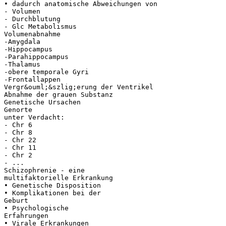
• dadurch anatomische Abweichungen von
- Volumen
- Durchblutung
- Glc Metabolismus
Volumenabnahme
-Amygdala
-Hippocampus
-Parahippocampus
-Thalamus
-obere temporale Gyri
-Frontallappen
Vergr&ouml;&szlig;erung der Ventrikel
Abnahme der grauen Substanz
Genetische Ursachen
Genorte
unter Verdacht:
- Chr 6
- Chr 8
- Chr 22
- Chr 11
- Chr 2
- ...
Schizophrenie - eine
multifaktorielle Erkrankung
• Genetische Disposition
• Komplikationen bei der
Geburt
• Psychologische
Erfahrungen
• Virale Erkrankungen