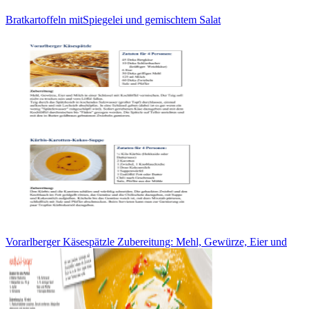
Bratkartoffeln mitSpiegelei und gemischtem Salat
Vorarlberger Käsespätzle Zubereitung: Mehl, Gewürze, Eier und