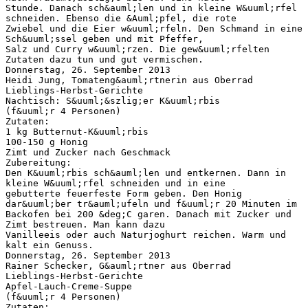
Stunde. Danach sch&auml;len und in kleine W&uuml;rfel
schneiden. Ebenso die &Auml;pfel, die rote
Zwiebel und die Eier w&uuml;rfeln. Den Schmand in eine
Sch&uuml;ssel geben und mit Pfeffer,
Salz und Curry w&uuml;rzen. Die gew&uuml;rfelten
Zutaten dazu tun und gut vermischen.
Donnerstag, 26. September 2013
Heidi Jung, Tomateng&auml;rtnerin aus Oberrad
Lieblings-Herbst-Gerichte
Nachtisch: S&uuml;&szlig;er K&uuml;rbis
(f&uuml;r 4 Personen)
Zutaten:
1 kg Butternut-K&uuml;rbis
100-150 g Honig
Zimt und Zucker nach Geschmack
Zubereitung:
Den K&uuml;rbis sch&auml;len und entkernen. Dann in
kleine W&uuml;rfel schneiden und in eine
gebutterte feuerfeste Form geben. Den Honig
dar&uuml;ber tr&auml;ufeln und f&uuml;r 20 Minuten im
Backofen bei 200 &deg;C garen. Danach mit Zucker und
Zimt bestreuen. Man kann dazu
Vanilleeis oder auch Naturjoghurt reichen. Warm und
kalt ein Genuss.
Donnerstag, 26. September 2013
Rainer Schecker, G&auml;rtner aus Oberrad
Lieblings-Herbst-Gerichte
Apfel-Lauch-Creme-Suppe
(f&uuml;r 4 Personen)
Zutaten: