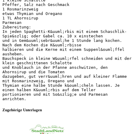
1 kleine Schalotte
Pfeffer, Salz nach Geschmack
1 Rosmarinzweig
etwas Thymian und Oregano
1 TL Ahornsirup
Parmesan
Zubereitung:
In jeden Spaghetti-K&uuml;rbis mit einem Schaschlik-
Spie&szlig; oder Gabel ca. 10 x einstechen
und in Gem&uuml;sebr&uuml;he 1 Stunde lang kochen.
Nach dem Kochen die K&uuml;rbisse
halbieren und die Kerne mit einem Suppenl&ouml;ffel
ausheben.
Bauchspeck in kleine W&uuml;rfel schneiden und mit der
klein geschnittenen Schalotte
und Knoblauch in der Pfanne anschwitzen, den
Ahornsirup und die Tomaten
dazugeben, gut verr&uuml;hren und auf kleiner Flamme
mit Rosmarinzweig, Oregano und
Thymian eine halbe Stunde k&ouml;cheln lassen. Je
einen halben K&uuml;rbis auf dem Teller
portionieren und mit So&szlig;e und Parmesan
Zugehörige Unterlagen