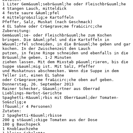
1 Liter Gem&uuml;sebr&uuml;he oder Fleischbr&uuml;he
4 Stangen Lauch, mitteldick
4 feste saure &Auml;pfel
4 mittelgro&szlig;e Kartoffeln
Pfeffer, Salz, Muskat (nach Geschmack)
4 EL Sahne oder Cr&egrave;me fra&icirc;che
Zubereitung:
Gem&uuml;se- oder Fleischbr&uuml;he zum Kochen
bringen. Die &Auml;pfel und die Kartoffeln in
W&uuml;rfel schneiden, in die Br&uuml;he geben und gar
kochen. In der Zwischenzeit den Lauch
putzen, in feine Ringe schneiden und ebenfalls in die
Br&uuml;he geben. 1-2 Minuten
ziehen lassen. Mit dem Mixstab p&uuml;rieren, bis die
Suppe s&auml;mig ist. Mit Salz, Pfeffer
und Muskatnuss abschmecken. Wenn die Suppe in dem
Teller ist, einen EL Sahne
oder Cr&egrave;me fra&icirc;che oben auf geben.
Donnerstag, 26. September 2013
Rainer Schecker, G&auml;rtner aus Oberrad
Lieblings-Herbst-Gerichte
Spaghetti-K&uuml;rbis mit Oberr&auml;der Tomaten-
So&szlig;e
(f&uuml;r 4 Personen)
Zutaten:
2 Spaghetti-K&uuml;rbisse
200 g st&uuml;ckige Tomaten aus der Dose
100 g Bauchspeck
1 Knoblauchzehe