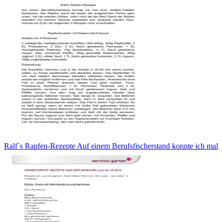
Ralf`s Rapfen-Rezepte Auf einem Berufsfischerstand konnte ich mal