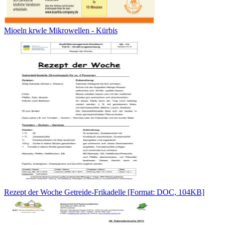
Mioeln krwle Mikrowellen - Kürbis
Rezept der Woche Getreide-Frikadelle [Format: DOC, 104KB]