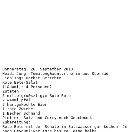
Donnerstag, 26. September 2013
Heidi Jung, Tomateng&auml;rtnerin aus Oberrad
Lieblings-Herbst-Gerichte
Rote Bete-Salat
(f&uuml;r 4 Personen)
Zutaten:
5 mittelgro&szlig;e Rote Bete
2 &Auml;pfel
2 hartgekochte Eier
1 rote Zwiebel
1 Becher Schmand
Pfeffer, Salz und Curry nach Geschmack
Zubereitung:
Rote Bete mit der Schale in Salzwasser gar kochen. Je
nach Gr&ouml;&szlig;e bis ca. eine halbe