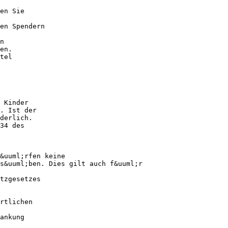
en Sie
en Spendern
n
en.
tel
 Kinder
. Ist der
derlich.
34 des
&uuml;rfen keine
s&uuml;ben. Dies gilt auch f&uuml;r
tzgesetzes
rtlichen
ankung