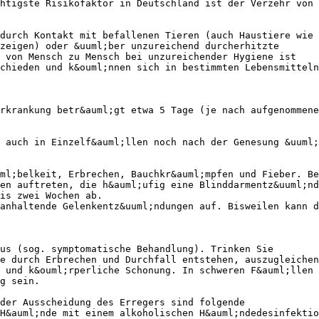
htigste Risikofaktor in Deutschland ist der Verzehr von
durch Kontakt mit befallenen Tieren (auch Haustiere wie 
zeigen) oder &uuml;ber unzureichend durcherhitzte
g von Mensch zu Mensch bei unzureichender Hygiene ist
chieden und k&ouml;nnen sich in bestimmten Lebensmitteln
rkrankung betr&auml;gt etwa 5 Tage (je nach aufgenommene
 auch in Einzelf&auml;llen noch nach der Genesung &uuml;
ml;belkeit, Erbrechen, Bauchkr&auml;mpfen und Fieber. Be
en auftreten, die h&auml;ufig eine Blinddarmentz&uuml;nd
is zwei Wochen ab.
anhaltende Gelenkentz&uuml;ndungen auf. Bisweilen kann d
us (sog. symptomatische Behandlung). Trinken Sie
e durch Erbrechen und Durchfall entstehen, auszugleichen
 und k&ouml;rperliche Schonung. In schweren F&auml;llen 
g sein.
 der Ausscheidung des Erregers sind folgende
H&auml;nde mit einem alkoholischen H&auml;ndedesinfektio