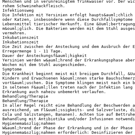
Menschen und in verunreinigtem Trinkwasser vor. Der wic
rohem Schweinehackfleisch.
Infektionsweg
Die Infektion mit Yersinien erfolgt haupts&auml;chlich 
oder Katzen, insbesondere wenn diese Durchfallsymptome 
Lebensmittel tierischer Herkunft. Eine &Uuml;bertragun
m&ouml;glich. Die Bakterien werden mit dem Stuhl ausges
vermehren.
Inkubationszeit
Inkubationszeit
Die Zeit zwischen der Ansteckung und dem Ausbruch der E
Erregermenge 1 - 11 Tage.
Dauer der Ansteckungsf&auml;higkeit
Yersinien werden w&auml;hrend der Erkrankungsphase aber
Wochen mit dem Stuhl ausgeschieden.
Symptome
Die Krankheit beginnt meist mit breiigem Durchfall, &Uu
Kindern und Erwachsenen k&ouml;nnen starke Bauchschmerz
vort&auml;uschen. Die Symptome klingen meist nach ein b
In seltenen F&auml;llen treten nach der Infektion lang 
Erkrankung auch nahezu unbemerkt verlaufen.
Behandlung/Therapie
Behandlung/Therapie
In aller Regel reicht eine Behandlung der Beschwerden a
ausreichend, um Fl&uuml;ssigkeits- und Salzverluste, di
Cola und Salzstangen, Bananen). Achten Sie auf Bettruhe
Behandlung mit Antibiotika und/oder Infusionen notwendi
Hygienema&szlig;nahmen
W&auml;hrend der Phase der Erkrankung und in der Phase
Hygienema&szlig;nahmen erforderlich: Desinfizieren der 