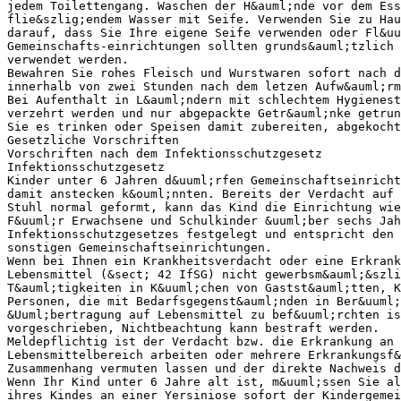
jedem Toilettengang. Waschen der H&auml;nde vor dem Ess
flie&szlig;endem Wasser mit Seife. Verwenden Sie zu Hau
darauf, dass Sie Ihre eigene Seife verwenden oder Fl&uu
Gemeinschafts-einrichtungen sollten grunds&auml;tzlich 
verwendet werden.
Bewahren Sie rohes Fleisch und Wurstwaren sofort nach d
innerhalb von zwei Stunden nach dem letzen Aufw&auml;rm
Bei Aufenthalt in L&auml;ndern mit schlechtem Hygienest
verzehrt werden und nur abgepackte Getr&auml;nke getrun
Sie es trinken oder Speisen damit zubereiten, abgekocht
Gesetzliche Vorschriften
Vorschriften nach dem Infektionsschutzgesetz
Infektionsschutzgesetz
Kinder unter 6 Jahren d&uuml;rfen Gemeinschaftseinricht
damit anstecken k&ouml;nnten. Bereits der Verdacht auf 
Stuhl normal geformt, kann das Kind die Einrichtung wie
F&uuml;r Erwachsene und Schulkinder &uuml;ber sechs Jah
Infektionsschutzgesetzes festgelegt und entspricht den 
sonstigen Gemeinschaftseinrichtungen.
Wenn bei Ihnen ein Krankheitsverdacht oder eine Erkrank
Lebensmittel (&sect; 42 IfSG) nicht gewerbsm&auml;&szli
T&auml;tigkeiten in K&uuml;chen von Gastst&auml;tten, K
Personen, die mit Bedarfsgegenst&auml;nden in Ber&uuml
&Uuml;bertragung auf Lebensmittel zu bef&uuml;rchten is
vorgeschrieben, Nichtbeachtung kann bestraft werden.
Meldepflichtig ist der Verdacht bzw. die Erkrankung an 
Lebensmittelbereich arbeiten oder mehrere Erkrankungsf&
Zusammenhang vermuten lassen und der direkte Nachweis d
Wenn Ihr Kind unter 6 Jahre alt ist, m&uuml;ssen Sie al
ihres Kindes an einer Yersiniose sofort der Kindergemei