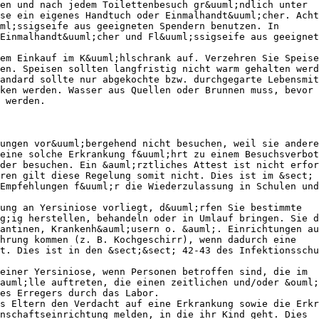
en und nach jedem Toilettenbesuch gr&uuml;ndlich unter
se ein eigenes Handtuch oder Einmalhandt&uuml;cher. Acht
ml;ssigseife aus geeigneten Spendern benutzen. In
Einmalhandt&uuml;cher und Fl&uuml;ssigseife aus geeignet
em Einkauf im K&uuml;hlschrank auf. Verzehren Sie Speise
en. Speisen sollten langfristig nicht warm gehalten werd
andard sollte nur abgekochte bzw. durchgegarte Lebensmit
ken werden. Wasser aus Quellen oder Brunnen muss, bevor
 werden.
ungen vor&uuml;bergehend nicht besuchen, weil sie andere
eine solche Erkrankung f&uuml;hrt zu einem Besuchsverbot
der besuchen. Ein &auml;rztliches Attest ist nicht erfor
ren gilt diese Regelung somit nicht. Dies ist im &sect; 
Empfehlungen f&uuml;r die Wiederzulassung in Schulen und
ung an Yersiniose vorliegt, d&uuml;rfen Sie bestimmte
g;ig herstellen, behandeln oder in Umlauf bringen. Sie d
antinen, Krankenh&auml;usern o. &auml;. Einrichtungen au
;hrung kommen (z. B. Kochgeschirr), wenn dadurch eine
t. Dies ist in den &sect;&sect; 42-43 des Infektionsschu
einer Yersiniose, wenn Personen betroffen sind, die im
auml;lle auftreten, die einen zeitlichen und/oder &ouml;
es Erregers durch das Labor.
s Eltern den Verdacht auf eine Erkrankung sowie die Erkr
nschaftseinrichtung melden, in die ihr Kind geht. Dies