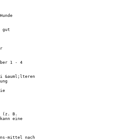
Hunde
 gut
r
ber 1 - 4
i &auml;lteren
ung
ie
 (z. B.
kann eine
ns-mittel nach