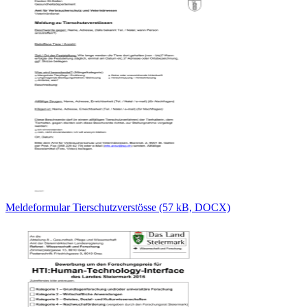
Meldeformular Tierschutzverstösse (57 kB, DOCX)