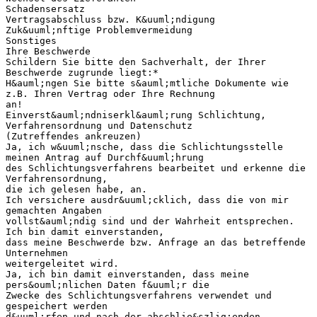
Schadensersatz
Vertragsabschluss bzw. K&uuml;ndigung
Zuk&uuml;nftige Problemvermeidung
Sonstiges
Ihre Beschwerde
Schildern Sie bitte den Sachverhalt, der Ihrer
Beschwerde zugrunde liegt:*
H&auml;ngen Sie bitte s&auml;mtliche Dokumente wie
z.B. Ihren Vertrag oder Ihre Rechnung
an!
Einverst&auml;ndniserkl&auml;rung Schlichtung,
Verfahrensordnung und Datenschutz
(Zutreffendes ankreuzen)
Ja, ich w&uuml;nsche, dass die Schlichtungsstelle
meinen Antrag auf Durchf&uuml;hrung
des Schlichtungsverfahrens bearbeitet und erkenne die
Verfahrensordnung,
die ich gelesen habe, an.
Ich versichere ausdr&uuml;cklich, dass die von mir
gemachten Angaben
vollst&auml;ndig sind und der Wahrheit entsprechen.
Ich bin damit einverstanden,
dass meine Beschwerde bzw. Anfrage an das betreffende
Unternehmen
weitergeleitet wird.
Ja, ich bin damit einverstanden, dass meine
pers&ouml;nlichen Daten f&uuml;r die
Zwecke des Schlichtungsverfahrens verwendet und
gespeichert werden
d&uuml;rfen und nach der abschlie&szlig;enden