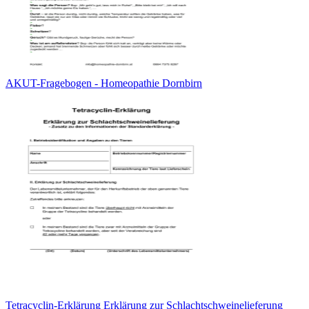
AKUT-Fragebogen - Homeopathie Dornbirn
Tetracyclin-Erklärung Erklärung zur Schlachtschweinelieferung