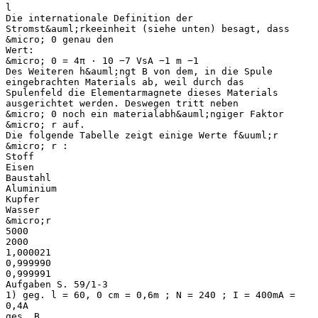
l
Die internationale Definition der
Stromst&auml;rkeeinheit (siehe unten) besagt, dass
&micro; 0 genau den
Wert:
&micro; 0 = 4π ⋅ 10 −7 VsA −1 m −1
Des Weiteren h&auml;ngt B von dem, in die Spule
eingebrachten Materials ab, weil durch das
Spulenfeld die Elementarmagnete dieses Materials
ausgerichtet werden. Deswegen tritt neben
&micro; 0 noch ein materialabh&auml;ngiger Faktor
&micro; r auf.
Die folgende Tabelle zeigt einige Werte f&uuml;r
&micro; r :
Stoff
Eisen
Baustahl
Aluminium
Kupfer
Wasser
&micro;r
5000
2000
1,000021
0,999990
0,999991
Aufgaben S. 59/1-3
1) geg. l = 60, 0 cm = 0,6m ; N = 240 ; I = 400mA =
0,4A
ges. B