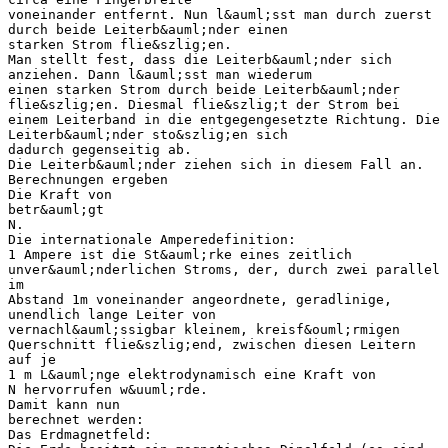
voneinander entfernt. Nun l&auml;sst man durch zuerst
durch beide Leiterb&auml;nder einen
starken Strom flie&szlig;en.
Man stellt fest, dass die Leiterb&auml;nder sich
anziehen. Dann l&auml;sst man wiederum
einen starken Strom durch beide Leiterb&auml;nder
flie&szlig;en. Diesmal flie&szlig;t der Strom bei
einem Leiterband in die entgegengesetzte Richtung. Die
Leiterb&auml;nder sto&szlig;en sich
dadurch gegenseitig ab.
Die Leiterb&auml;nder ziehen sich in diesem Fall an.
Berechnungen ergeben
Die Kraft von
betr&auml;gt
N.
Die internationale Amperedefinition:
1 Ampere ist die St&auml;rke eines zeitlich
unver&auml;nderlichen Stroms, der, durch zwei parallel
im
Abstand 1m voneinander angeordnete, geradlinige,
unendlich lange Leiter von
vernachl&auml;ssigbar kleinem, kreisf&ouml;rmigen
Querschnitt flie&szlig;end, zwischen diesen Leitern
auf je
1 m L&auml;nge elektrodynamisch eine Kraft von
N hervorrufen w&uuml;rde.
Damit kann nun
berechnet werden:
Das Erdmagnetfeld: