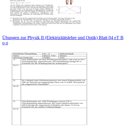
Übungen zur Physik II (Elektrizitätslehre und Optik) Blatt 04 eT B
о о