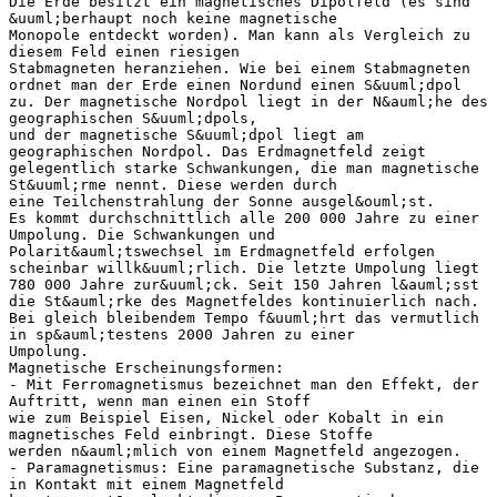
Die Erde besitzt ein magnetisches Dipolfeld (es sind
&uuml;berhaupt noch keine magnetische
Monopole entdeckt worden). Man kann als Vergleich zu
diesem Feld einen riesigen
Stabmagneten heranziehen. Wie bei einem Stabmagneten
ordnet man der Erde einen Nordund einen S&uuml;dpol
zu. Der magnetische Nordpol liegt in der N&auml;he des
geographischen S&uuml;dpols,
und der magnetische S&uuml;dpol liegt am
geographischen Nordpol. Das Erdmagnetfeld zeigt
gelegentlich starke Schwankungen, die man magnetische
St&uuml;rme nennt. Diese werden durch
eine Teilchenstrahlung der Sonne ausgel&ouml;st.
Es kommt durchschnittlich alle 200 000 Jahre zu einer
Umpolung. Die Schwankungen und
Polarit&auml;tswechsel im Erdmagnetfeld erfolgen
scheinbar willk&uuml;rlich. Die letzte Umpolung liegt
780 000 Jahre zur&uuml;ck. Seit 150 Jahren l&auml;sst
die St&auml;rke des Magnetfeldes kontinuierlich nach.
Bei gleich bleibendem Tempo f&uuml;hrt das vermutlich
in sp&auml;testens 2000 Jahren zu einer
Umpolung.
Magnetische Erscheinungsformen:
- Mit Ferromagnetismus bezeichnet man den Effekt, der
Auftritt, wenn man einen ein Stoff
wie zum Beispiel Eisen, Nickel oder Kobalt in ein
magnetisches Feld einbringt. Diese Stoffe
werden n&auml;mlich von einem Magnetfeld angezogen.
- Paramagnetismus: Eine paramagnetische Substanz, die
in Kontakt mit einem Magnetfeld