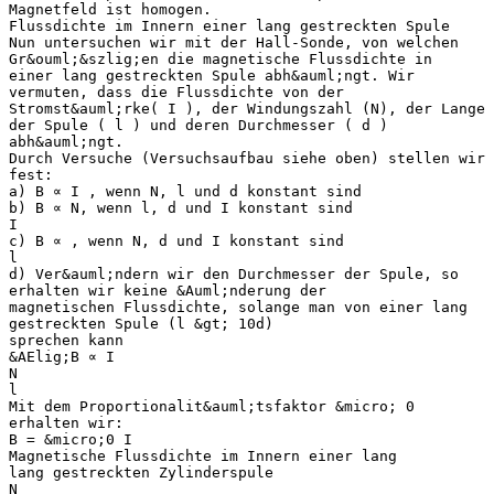
Magnetfeld ist homogen.
Flussdichte im Innern einer lang gestreckten Spule
Nun untersuchen wir mit der Hall-Sonde, von welchen
Gr&ouml;&szlig;en die magnetische Flussdichte in
einer lang gestreckten Spule abh&auml;ngt. Wir
vermuten, dass die Flussdichte von der
Stromst&auml;rke( I ), der Windungszahl (N), der Lange
der Spule ( l ) und deren Durchmesser ( d )
abh&auml;ngt.
Durch Versuche (Versuchsaufbau siehe oben) stellen wir
fest:
a) B ∝ I , wenn N, l und d konstant sind
b) B ∝ N, wenn l, d und I konstant sind
I
c) B ∝ , wenn N, d und I konstant sind
l
d) Ver&auml;ndern wir den Durchmesser der Spule, so
erhalten wir keine &Auml;nderung der
magnetischen Flussdichte, solange man von einer lang
gestreckten Spule (l &gt; 10d)
sprechen kann
&AElig;B ∝ I
N
l
Mit dem Proportionalit&auml;tsfaktor &micro; 0
erhalten wir:
B = &micro;0 I
Magnetische Flussdichte im Innern einer lang
lang gestreckten Zylinderspule
N