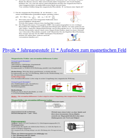
Physik * Jahrgangsstufe 11 * Aufgaben zum magnetischen Feld