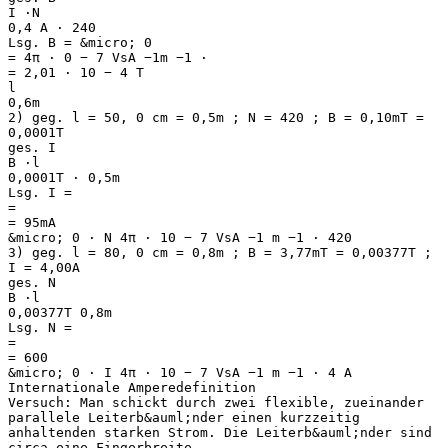
I ⋅N
0,4 A ⋅ 240
Lsg. B = &micro; 0
= 4π ⋅ 0 − 7 VsA −1m −1 ⋅
= 2,01 ⋅ 10 − 4 T
l
0,6m
2) geg. l = 50, 0 cm = 0,5m ; N = 420 ; B = 0,10mT =
0,0001T
ges. I
B ⋅l
0,0001T ⋅ 0,5m
Lsg. I =
=
= 95mA
&micro; 0 ⋅ N 4π ⋅ 10 − 7 VsA −1 m −1 ⋅ 420
3) geg. l = 80, 0 cm = 0,8m ; B = 3,77mT = 0,00377T ;
I = 4,00A
ges. N
B ⋅l
0,00377T 0,8m
Lsg. N =
=
= 600
&micro; 0 ⋅ I 4π ⋅ 10 − 7 VsA −1 m −1 ⋅ 4 A
Internationale Amperedefinition
Versuch: Man schickt durch zwei flexible, zueinander
parallele Leiterb&auml;nder einen kurzzeitig
anhaltenden starken Strom. Die Leiterb&auml;nder sind
circa eine Fingerbreite