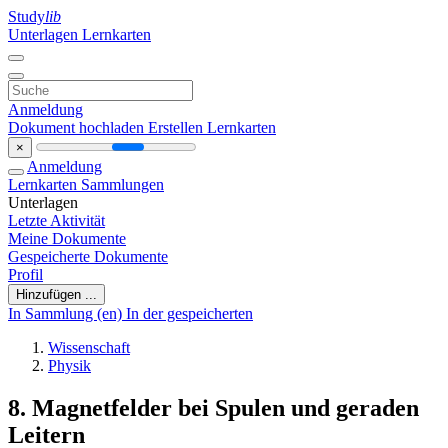
Study
lib
Unterlagen
Lernkarten
Anmeldung
Dokument hochladen
Erstellen Lernkarten
×
Anmeldung
Lernkarten
Sammlungen
Unterlagen
Letzte Aktivität
Meine Dokumente
Gespeicherte Dokumente
Profil
Hinzufügen ...
In Sammlung (en)
In der gespeicherten
Wissenschaft
Physik
8. Magnetfelder bei Spulen und geraden
Leitern