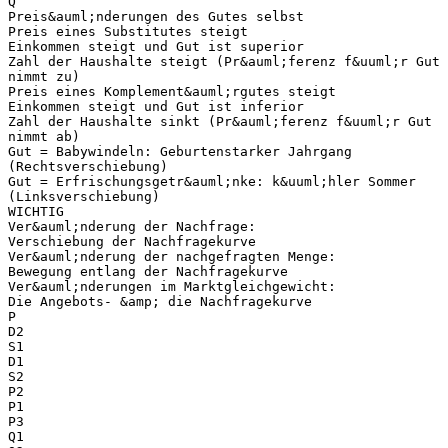
Q
Preis&auml;nderungen des Gutes selbst
Preis eines Substitutes steigt
Einkommen steigt und Gut ist superior
Zahl der Haushalte steigt (Pr&auml;ferenz f&uuml;r Gut
nimmt zu)
Preis eines Komplement&auml;rgutes steigt
Einkommen steigt und Gut ist inferior
Zahl der Haushalte sinkt (Pr&auml;ferenz f&uuml;r Gut
nimmt ab)
Gut = Babywindeln: Geburtenstarker Jahrgang
(Rechtsverschiebung)
Gut = Erfrischungsgetr&auml;nke: k&uuml;hler Sommer
(Linksverschiebung)
WICHTIG
Ver&auml;nderung der Nachfrage:
Verschiebung der Nachfragekurve
Ver&auml;nderung der nachgefragten Menge:
Bewegung entlang der Nachfragekurve
Ver&auml;nderungen im Marktgleichgewicht:
Die Angebots- &amp; die Nachfragekurve
P
D2
S1
D1
S2
P2
P1
P3
Q1