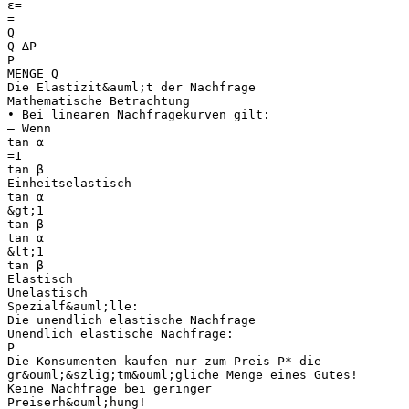
ε=
=
Q
Q ∆P
P
MENGE Q
Die Elastizit&auml;t der Nachfrage
Mathematische Betrachtung
• Bei linearen Nachfragekurven gilt:
– Wenn
tan α
=1
tan β
Einheitselastisch
tan α
&gt;1
tan β
tan α
&lt;1
tan β
Elastisch
Unelastisch
Spezialf&auml;lle:
Die unendlich elastische Nachfrage
Unendlich elastische Nachfrage:
P
Die Konsumenten kaufen nur zum Preis P* die
gr&ouml;&szlig;tm&ouml;gliche Menge eines Gutes!
Keine Nachfrage bei geringer
Preiserh&ouml;hung!