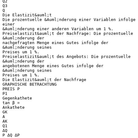
Q2
Q3
Q
Die Elastizit&auml;t
Die prozentuelle &Auml;nderung einer Variablen infolge
einer
&Auml;nderung einer anderen Variablen um 1 %.
Preiselastizit&auml;t der Nachfrage: Die prozentuelle
&Auml;nderung der
nachgefragten Menge eines Gutes infolge der
&Auml;nderung seines
Preises um 1 %.
Preiselastizit&auml;t des Angebots: Die prozentuelle
&Auml;nderung der
angebotenen Menge eines Gutes infolge der
&Auml;nderung seines
Preises um 1 %.
Die Elastizit&auml;t der Nachfrage
GRAPHISCHE BETRACHTUNG
PREIS P
P1
Gegenkathete
tan β =
Ankathete
GK
A
AK
Q1
∆Q
P ∆Q ∆P