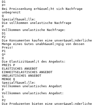
D1
P*
Bei Preissenkung erh&ouml;ht sich Nachfrage
unbegrenzt
Q
Spezialf&auml;lle:
Die vollkommen unelastische Nachfrage
P
Vollkommen unelastische Nachfrage:
D1
P2
Die Konsumenten kaufen eine unver&auml;nderliche
Menge eines Gutes unabh&auml;ngig von dessen
Preis!
P1
Q*
Q
Die Elastizit&auml;t des Angebots:
PREIS P
ELASTISCHES ANGEBOT
EINHEITSELASTISCHES ANGEBOT
UNELASTISCHES ANGEBOT
MENGE Q
Spezialf&auml;lle:
Vollkommen unelastisches Angebot
P
Vollkommen unelastisches Angebot:
S
P2
Die Produzenten bieten eine unver&auml;nderliche