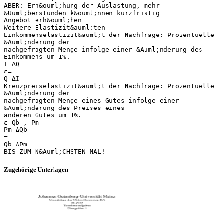
ABER: Erh&ouml;hung der Auslastung, mehr
&Uuml;berstunden k&ouml;nnen kurzfristig
Angebot erh&ouml;hen
Weitere Elastizit&auml;ten
Einkommenselastizit&auml;t der Nachfrage: Prozentuelle
&Auml;nderung der
nachgefragten Menge infolge einer &Auml;nderung des
Einkommens um 1%.
I ∆Q
ε=
Q ∆I
Kreuzpreiselastizit&auml;t der Nachfrage: Prozentuelle
&Auml;nderung der
nachgefragten Menge eines Gutes infolge einer
&Auml;nderung des Preises eines
anderen Gutes um 1%.
ε Qb , Pm
Pm ∆Qb
=
Qb ∆Pm
Zugehörige Unterlagen