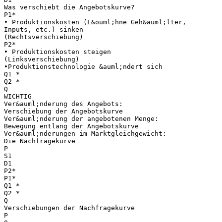
Was verschiebt die Angebotskurve?
P1*
• Produktionskosten (L&ouml;hne Geh&auml;lter,
Inputs, etc.) sinken
(Rechtsverschiebung)
P2*
• Produktionskosten steigen
(Linksverschiebung)
•Produktionstechnologie &auml;ndert sich
Q1 *
Q2 *
Q
WICHTIG
Ver&auml;nderung des Angebots:
Verschiebung der Angebotskurve
Ver&auml;nderung der angebotenen Menge:
Bewegung entlang der Angebotskurve
Ver&auml;nderungen im Marktgleichgewicht:
Die Nachfragekurve
P
S1
D1
P2*
P1*
Q1 *
Q2 *
Q
Verschiebungen der Nachfragekurve
P