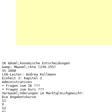
IK &Ouml;konomische Entscheidungen
&amp; M&auml;rkte (239.255)
SS 2008
LVA-Leiter: Andrea Kollmann
Einheit 3: Kapitel 2
Administratives
• Fragen zum IK ???
• Fragen zum Kurs ???
Ver&auml;nderungen im Marktgleichgewicht:
Die Angebotskurve
S1
P
S2
D1