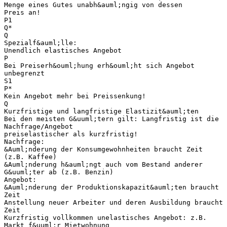
Menge eines Gutes unabh&auml;ngig von dessen
Preis an!
P1
Q*
Q
Spezialf&auml;lle:
Unendlich elastisches Angebot
P
Bei Preiserh&ouml;hung erh&ouml;ht sich Angebot
unbegrenzt
S1
P*
Kein Angebot mehr bei Preissenkung!
Q
Kurzfristige und langfristige Elastizit&auml;ten
Bei den meisten G&uuml;tern gilt: Langfristig ist die
Nachfrage/Angebot
preiselastischer als kurzfristig!
Nachfrage:
&Auml;nderung der Konsumgewohnheiten braucht Zeit
(z.B. Kaffee)
&Auml;nderung h&auml;ngt auch vom Bestand anderer
G&uuml;ter ab (z.B. Benzin)
Angebot:
&Auml;nderung der Produktionskapazit&auml;ten braucht
Zeit
Anstellung neuer Arbeiter und deren Ausbildung braucht
Zeit
Kurzfristig vollkommen unelastisches Angebot: z.B.
Markt f&uuml;r Mietwohnung