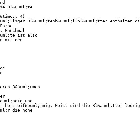
nd
ie Bl&uuml;te
&times; 4)
uml;lliger Bl&uuml;tenh&uuml;llbl&auml;tter enthalten di
Farbe
. Manchmal
uml;te ist also
n mit den
ge
n
eren B&auml;umen
er
auml;ndig und
r herz-eif&ouml;rmig. Meist sind die Bl&auml;tter ledrig
ml;r die hohe