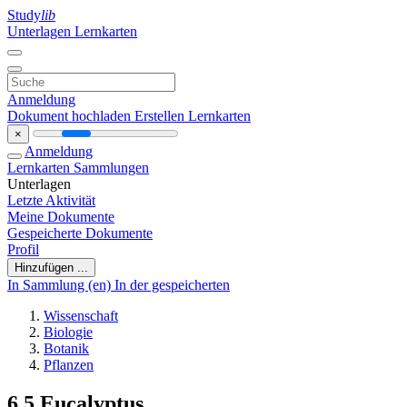
Study
lib
Unterlagen
Lernkarten
Anmeldung
Dokument hochladen
Erstellen Lernkarten
×
Anmeldung
Lernkarten
Sammlungen
Unterlagen
Letzte Aktivität
Meine Dokumente
Gespeicherte Dokumente
Profil
Hinzufügen ...
In Sammlung (en)
In der gespeicherten
Wissenschaft
Biologie
Botanik
Pflanzen
6 5 Eucalyptus