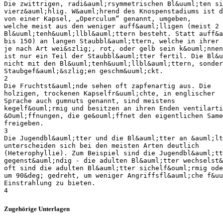
Die zwittrigen, radi&auml;rsymmetrischen Bl&uuml;ten si
vierz&auml;hlig. W&auml;hrend des Knospenstadiums ist d
von einer Kapsel, „Operculum“ genannt, umgeben,
welche meist aus den weniger auff&auml;lligen (meist 2 
Bl&uuml;tenh&uuml;llbl&auml;ttern besteht. Statt auff&a
bis 150) an langen Staubbl&auml;ttern, welche in ihrer 
je nach Art wei&szlig;, rot, oder gelb sein k&ouml;nnen
ist nur ein Teil der Staubbl&auml;tter fertil. Die Bl&u
nicht mit den Bl&uuml;tenh&uuml;llbl&auml;ttern, sonder
Staubgef&auml;&szlig;en geschm&uuml;ckt.
2
Die Fruchtst&auml;nde sehen oft zapfenartig aus. Die
holzigen, trockenen Kapselfr&uuml;chte, in englischer
Sprache auch gumnuts genannt, sind meistens
kegelf&ouml;rmig und besitzen an ihren Enden ventilarti
&Ouml;ffnungen, die ge&ouml;ffnet den eigentlichen Same
freigeben.
3
Die Jugendbl&auml;tter und die Bl&auml;tter an &auml;lt
unterscheiden sich bei den meisten Arten deutlich
(Heterophyllie). Zum Beispiel sind die Jugendbl&auml;tt
gegenst&auml;ndig - die adulten Bl&auml;tter wechselst&
oft sind die adulten Bl&auml;tter sichelf&ouml;rmig ode
um 90&deg; gedreht, um weniger Angriffsfl&auml;che f&uu
Einstrahlung zu bieten.
Zugehörige Unterlagen