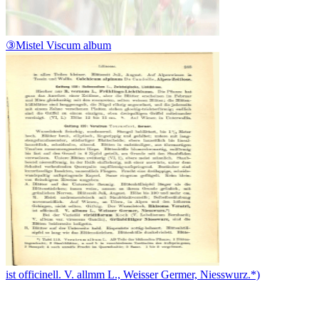
③Mistel Viscum album
ist officinell. V. allmm L., Weisser Germer, Niesswurz.*)