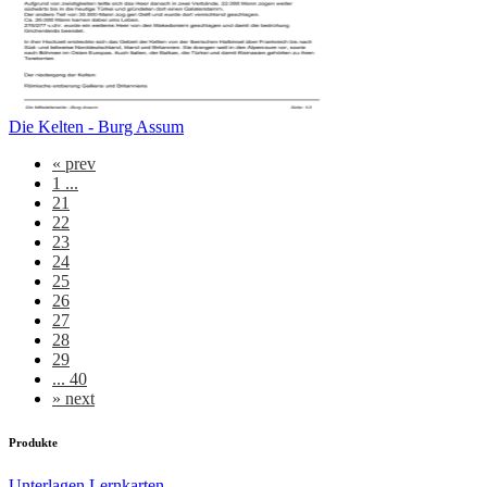
Die Kelten - Burg Assum
«
prev
1 ...
21
22
23
24
25
26
27
28
29
... 40
»
next
Produkte
Unterlagen
Lernkarten