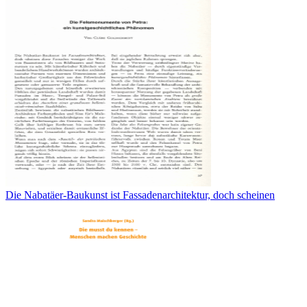
Die Nabatäer-Baukunst ist Fassadenarchitektur, doch scheinen