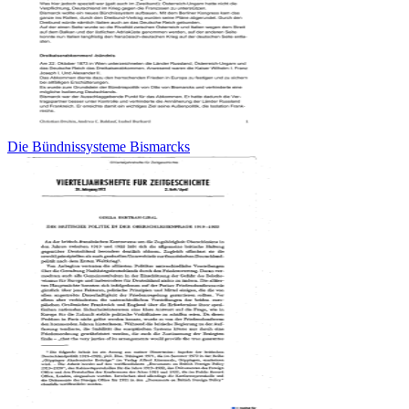
Die Bündnissysteme Bismarcks