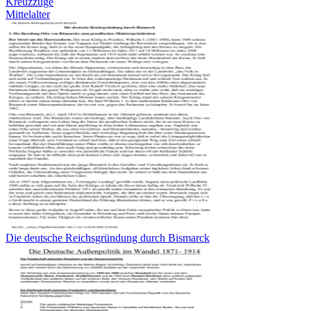
Kreuzzüge
Mittelalter
Die deutsche Reichsgründung durch Bismarck