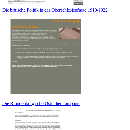
Die britische Politik in der Oberschlesienfrage 1919-1922
Die Brandenburgische Ostindienkompanie