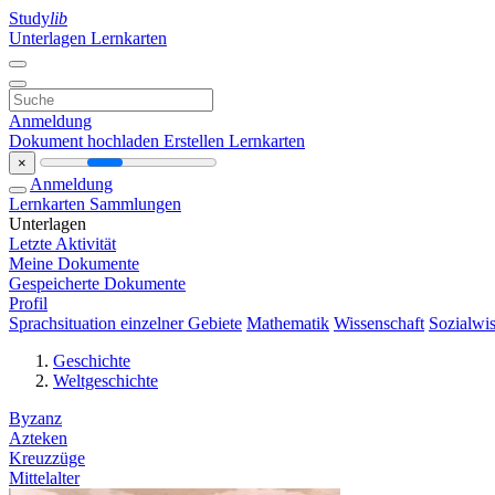
Study
lib
Unterlagen
Lernkarten
Anmeldung
Dokument hochladen
Erstellen Lernkarten
×
Anmeldung
Lernkarten
Sammlungen
Unterlagen
Letzte Aktivität
Meine Dokumente
Gespeicherte Dokumente
Profil
Sprachsituation einzelner Gebiete
Mathematik
Wissenschaft
Sozialwis
Geschichte
Weltgeschichte
Byzanz
Azteken
Kreuzzüge
Mittelalter