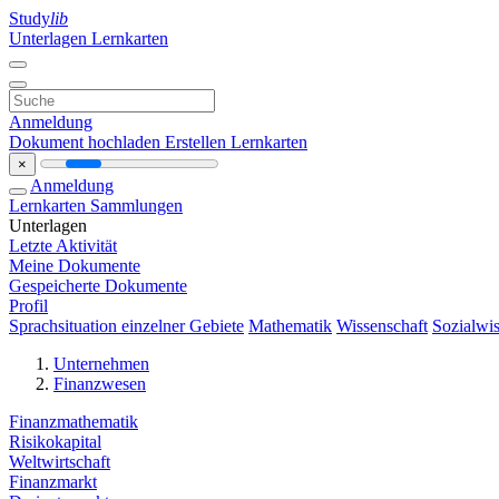
Study
lib
Unterlagen
Lernkarten
Anmeldung
Dokument hochladen
Erstellen Lernkarten
×
Anmeldung
Lernkarten
Sammlungen
Unterlagen
Letzte Aktivität
Meine Dokumente
Gespeicherte Dokumente
Profil
Sprachsituation einzelner Gebiete
Mathematik
Wissenschaft
Sozialwis
Unternehmen
Finanzwesen
Finanzmathematik
Risikokapital
Weltwirtschaft
Finanzmarkt