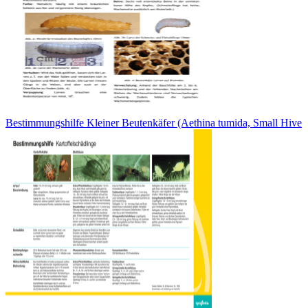
Bestimmungshilfe Kleiner Beutenkäfer (Aethina tumida, Small Hive