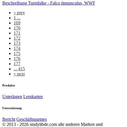
Beschreibung Turmfalke - Falco tinnunculus, WWF
«
prev
1 ...
169
170
171
172
173
174
175
176
177
... 415
»
next
Produkte
Unterlagen
Lernkarten
Unterstützung
Bericht
Geschäftspartnes
© 2013 - 2026 studylibde.com alle anderen Marken und