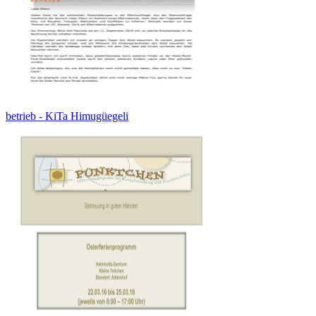
betrieb - KiTa Himugüegeli