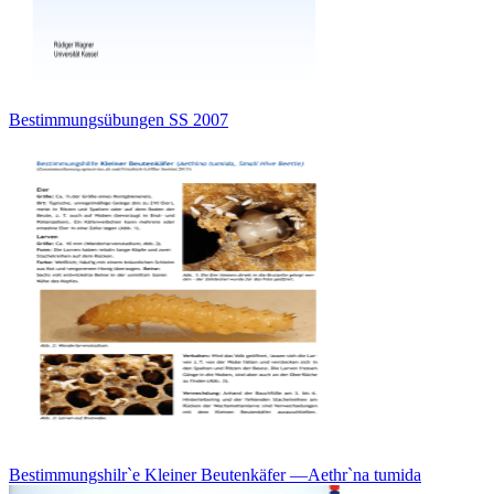
Bestimmungsübungen SS 2007
Bestimmungshilr`e Kleiner Beutenkäfer —Aethr`na tumida