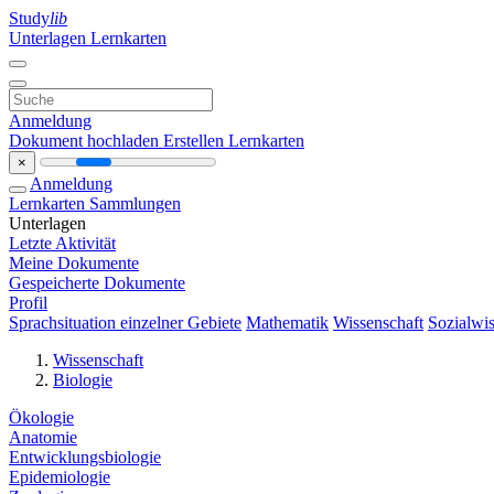
Study
lib
Unterlagen
Lernkarten
Anmeldung
Dokument hochladen
Erstellen Lernkarten
×
Anmeldung
Lernkarten
Sammlungen
Unterlagen
Letzte Aktivität
Meine Dokumente
Gespeicherte Dokumente
Profil
Sprachsituation einzelner Gebiete
Mathematik
Wissenschaft
Sozialwis
Wissenschaft
Biologie
Ökologie
Anatomie
Entwicklungsbiologie
Epidemiologie