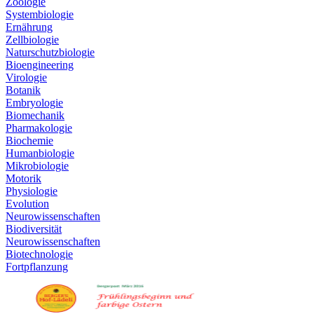
Zoologie
Systembiologie
Ernährung
Zellbiologie
Naturschutzbiologie
Bioengineering
Virologie
Botanik
Embryologie
Biomechanik
Pharmakologie
Biochemie
Humanbiologie
Mikrobiologie
Motorik
Physiologie
Evolution
Neurowissenschaften
Biodiversität
Neurowissenschaften
Biotechnologie
Fortpflanzung