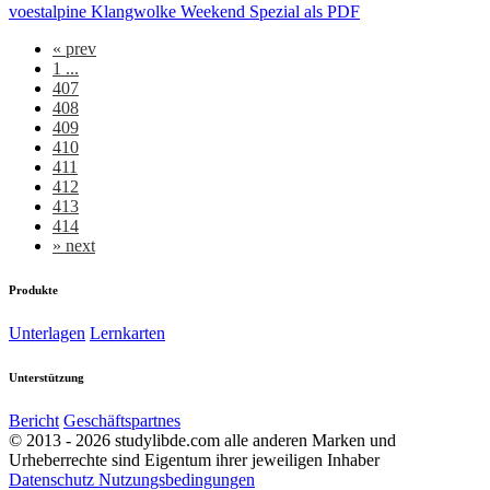
voestalpine Klangwolke Weekend Spezial als PDF
«
prev
1 ...
407
408
409
410
411
412
413
414
»
next
Produkte
Unterlagen
Lernkarten
Unterstützung
Bericht
Geschäftspartnes
© 2013 - 2026 studylibde.com alle anderen Marken und
Urheberrechte sind Eigentum ihrer jeweiligen Inhaber
Datenschutz
Nutzungsbedingungen