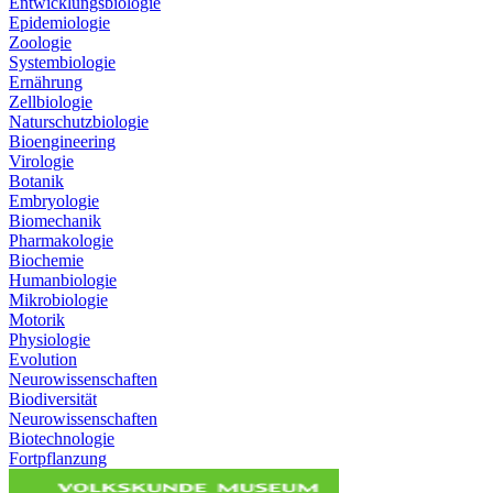
Entwicklungsbiologie
Epidemiologie
Zoologie
Systembiologie
Ernährung
Zellbiologie
Naturschutzbiologie
Bioengineering
Virologie
Botanik
Embryologie
Biomechanik
Pharmakologie
Biochemie
Humanbiologie
Mikrobiologie
Motorik
Physiologie
Evolution
Neurowissenschaften
Biodiversität
Neurowissenschaften
Biotechnologie
Fortpflanzung