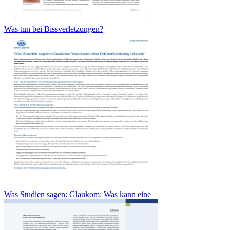
Was tun bei Bissverletzungen?
Was Studien sagen: Glaukom: Was kann eine