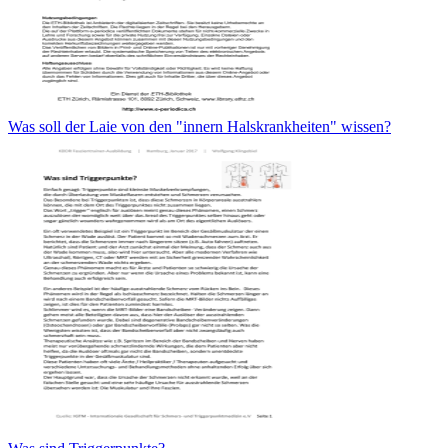
Was soll der Laie von den "innern Halskrankheiten" wissen?