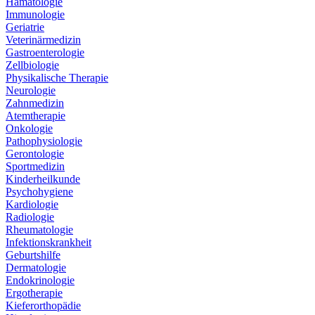
Hämatologie
Immunologie
Geriatrie
Veterinärmedizin
Gastroenterologie
Zellbiologie
Physikalische Therapie
Neurologie
Zahnmedizin
Atemtherapie
Onkologie
Pathophysiologie
Gerontologie
Sportmedizin
Kinderheilkunde
Psychohygiene
Kardiologie
Radiologie
Rheumatologie
Infektionskrankheit
Geburtshilfe
Dermatologie
Endokrinologie
Ergotherapie
Kieferorthopädie