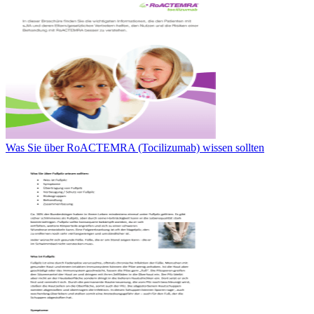
Was Sie über RoACTEMRA (Tocilizumab) wissen sollten