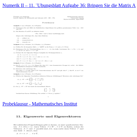
Numerik II – 11. ¨Ubungsblatt Aufgabe 36: Bringen Sie die Matrix A
Probeklausur - Mathematisches Institut