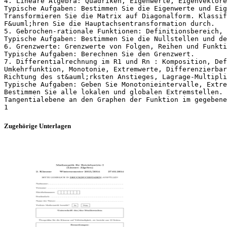
4. Lineare Algebra: Quadriken, Eigenwerte, Eigenvektore
Typische Aufgaben: Bestimmen Sie die Eigenwerte und Eig
Transformieren Sie die Matrix auf Diagonalform. Klassif
F&uuml;hren Sie die Hauptachsentransformation durch.
5. Gebrochen-rationale Funktionen: Definitionsbereich, 
Typische Aufgaben: Bestimmen Sie die Nullstellen und de
6. Grenzwerte: Grenzwerte von Folgen, Reihen und Funkti
Typische Aufgaben: Berechnen Sie den Grenzwert.
7. Differentialrechnung im R1 und Rn : Komposition, Def
Umkehrfunktion, Monotonie, Extremwerte, Differenzierbar
Richtung des st&auml;rksten Anstieges, Lagrage-Multipli
Typische Aufgaben: Geben Sie Monotonieintervalle, Extre
Bestimmen Sie alle lokalen und globalen Extremstellen. 
Tangentialebene an den Graphen der Funktion im gegebene
Zugehörige Unterlagen