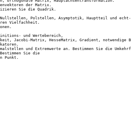
n, orthogonale Matrix, Hauptachsentransformation.
envektoren der Matrix.
izieren Sie die Quadrik.
Nullstellen, Polstellen, Asymptotik, Hauptteil und echt-
ren Vielfachheit.
onen.
initions- und Wertebereich,
keit, Jacobi-Matrix, HesseMatrix, Gradient, notwendige B
katoren.
malstellen und Extremwerte an. Bestimmen Sie die Umkehrf
Bestimmen Sie die
n Punkt.