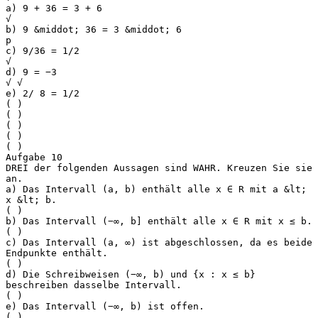
a) 9 + 36 = 3 + 6
√
b) 9 &middot; 36 = 3 &middot; 6
p
c) 9/36 = 1/2
√
d) 9 = −3
√ √
e) 2/ 8 = 1/2
( )
( )
( )
( )
( )
Aufgabe 10
DREI der folgenden Aussagen sind WAHR. Kreuzen Sie sie
an.
a) Das Intervall (a, b) enthält alle x ∈ R mit a &lt;
x &lt; b.
( )
b) Das Intervall (−∞, b] enthält alle x ∈ R mit x ≤ b.
( )
c) Das Intervall (a, ∞) ist abgeschlossen, da es beide
Endpunkte enthält.
( )
d) Die Schreibweisen (−∞, b) und {x : x ≤ b}
beschreiben dasselbe Intervall.
( )
e) Das Intervall (−∞, b) ist offen.
( )