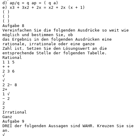
d) ap/q = q ap = ( q a)
e) x3 + 3x2 + 2x = x2 + 2x (x + 1)
( )
( )
( )
Aufgabe 8
Vereinfachen Sie die folgenden Ausdrücke so weit wie
möglich und bestimmen Sie, ob
das Ergebnis in den folgenden Ausdrücken eine
rationale, irrationale oder eine ganze
Zahl ist. Setzen Sie den Lösungswert an die
entsprechende Stelle der folgenden Tabelle.
Rational
1 1 5
+ +
2 3 6
√
√
2 2− 8
2+
1 √
− 2
2
2
Irrational
Ganz
Aufgabe 9
DREI der folgenden Aussagen sind WAHR. Kreuzen Sie sie
an.
√