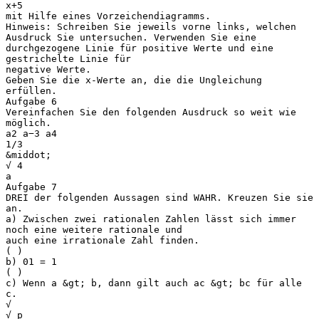
x+5
mit Hilfe eines Vorzeichendiagramms.
Hinweis: Schreiben Sie jeweils vorne links, welchen
Ausdruck Sie untersuchen. Verwenden Sie eine
durchgezogene Linie für positive Werte und eine
gestrichelte Linie für
negative Werte.
Geben Sie die x-Werte an, die die Ungleichung
erfüllen.
Aufgabe 6
Vereinfachen Sie den folgenden Ausdruck so weit wie
möglich.
a2 a−3 a4
1/3
&middot;
√ 4
a
Aufgabe 7
DREI der folgenden Aussagen sind WAHR. Kreuzen Sie sie
an.
a) Zwischen zwei rationalen Zahlen lässt sich immer
noch eine weitere rationale und
auch eine irrationale Zahl finden.
( )
b) 01 = 1
( )
c) Wenn a &gt; b, dann gilt auch ac &gt; bc für alle
c.
√
√ p