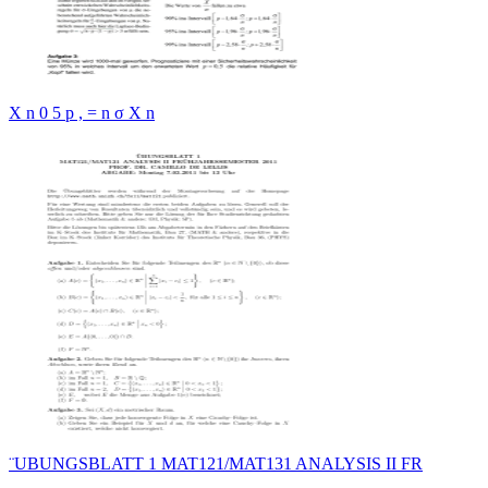
X n 0 5 p , = n σ X n
¨UBUNGSBLATT 1 MAT121/MAT131 ANALYSIS II FR