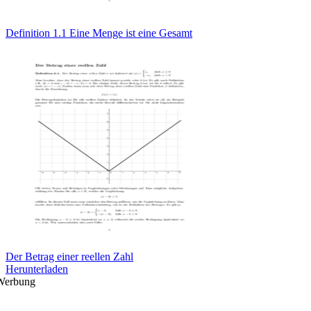
Definition 1.1 Eine Menge ist eine Gesamt
Der Betrag einer reellen Zahl
Herunterladen
Werbung