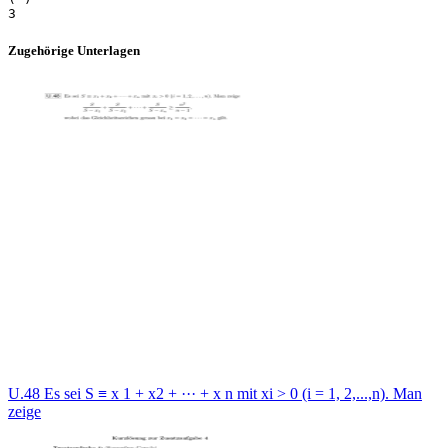
Zugehörige Unterlagen
U.48 Es sei S ≡ x 1 + x2 + ··· + x n mit xi > 0 (i = 1, 2,...,n). Man
zeige