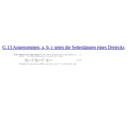
G.13 Angenommen, a, b, c seien die Seitenlängen eines Dreiecks