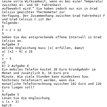
seine volle Wirksamkeit, wenn es bei einer Temperatur
zwischen 41◦ und 50◦ Fahrenheit
aufbewahrt wird.“ Sie haben jedoch nur ein in Grad
Celsius geeichtes Thermometer zur
Verfügung. Der Zusammenhang zwischen Grad Fahrenheit F
und Grad Celsius C ist der
folgende:
9
F = C + 32
5
Geben Sie das entsprechende offene Intervall in Grad
Celsius an.
Aufgabe 3
Welche Ungleichung muss |x| erfüllen, damit
a) |x2 − 9| ≤ 16
2
x − 5
≤2
b) 2 Aufgabe 4
Ein mobiles Telefon kostet 30 Euro Grundgebühr im
Monat und zusätzlich 0, 16 Euro pro
Minute. Wie viele Stunden kann mindestens bzw.
höchstens telefoniert werden, wenn die
monatliche Telefonrechnung zwischen 102 Euro und 126
Euro liegen soll?
1
Aufgabe 5
Lösen Sie die Ungleichung
x (x + 3)
&gt;0