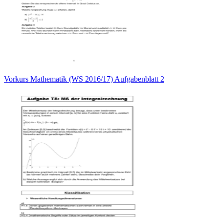
Vorkurs Mathematik (WS 2016/17) Aufgabenblatt 2