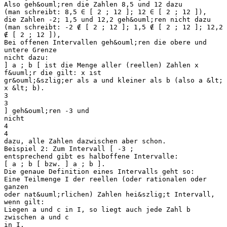
Also geh&ouml;ren die Zahlen 8,5 und 12 dazu
(man schreibt: 8,5 ∈ [ 2 ; 12 ]; 12 ∈ [ 2 ; 12 ]),
die Zahlen -2; 1,5 und 12,2 geh&ouml;ren nicht dazu
(man schreibt: -2 ∉ [ 2 ; 12 ]; 1,5 ∉ [ 2 ; 12 ]; 12,2
∉ [ 2 ; 12 ]),
Bei offenen Intervallen geh&ouml;ren die obere und
untere Grenze
nicht dazu:
] a ; b [ ist die Menge aller (reellen) Zahlen x
f&uuml;r die gilt: x ist
gr&ouml;&szlig;er als a und kleiner als b (also a &lt;
x &lt; b).
3
3
] geh&ouml;ren -3 und
nicht
4
4
dazu, alle Zahlen dazwischen aber schon.
Beispiel 2: Zum Intervall [ -3 ;
entsprechend gibt es halboffene Intervalle:
[ a ; b [ bzw. ] a ; b ].
Die genaue Definition eines Intervalls geht so:
Eine Teilmenge I der reellen (oder rationalen oder
ganzen
oder nat&uuml;rlichen) Zahlen hei&szlig;t Intervall,
wenn gilt:
Liegen a und c in I, so liegt auch jede Zahl b
zwischen a und c
in I.