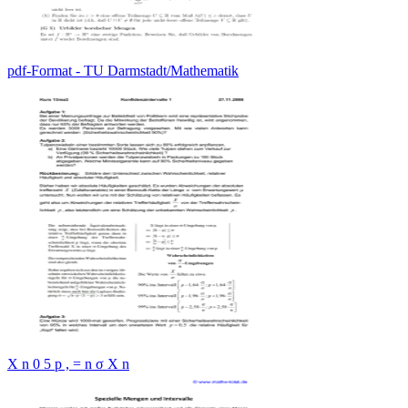
pdf-Format - TU Darmstadt/Mathematik
X n 0 5 p , = n σ X n