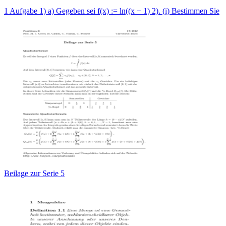
1 Aufgabe 1) a) Gegeben sei f(x) := ln((x − 1) 2). (i) Bestimmen Sie
Beilage zur Serie 5