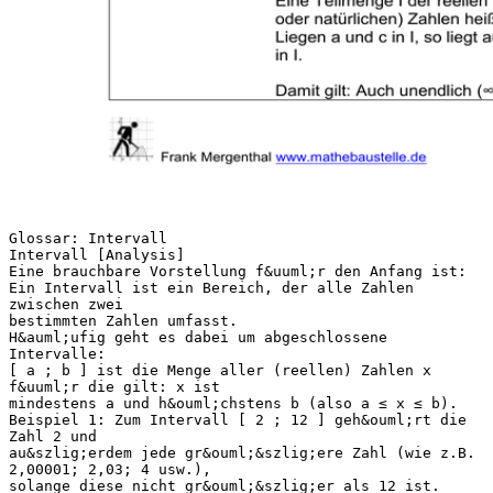
Glossar: Intervall
Intervall [Analysis]
Eine brauchbare Vorstellung f&uuml;r den Anfang ist:
Ein Intervall ist ein Bereich, der alle Zahlen
zwischen zwei
bestimmten Zahlen umfasst.
H&auml;ufig geht es dabei um abgeschlossene
Intervalle:
[ a ; b ] ist die Menge aller (reellen) Zahlen x
f&uuml;r die gilt: x ist
mindestens a und h&ouml;chstens b (also a ≤ x ≤ b).
Beispiel 1: Zum Intervall [ 2 ; 12 ] geh&ouml;rt die
Zahl 2 und
au&szlig;erdem jede gr&ouml;&szlig;ere Zahl (wie z.B.
2,00001; 2,03; 4 usw.),
solange diese nicht gr&ouml;&szlig;er als 12 ist.