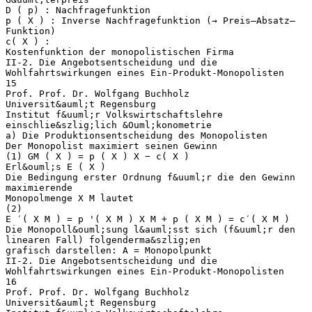
D ( p) : Nachfragefunktion
p ( X ) : Inverse Nachfragefunktion (→ Preis–Absatz–
Funktion)
c( X ) :
Kostenfunktion der monopolistischen Firma
II-2. Die Angebotsentscheidung und die
Wohlfahrtswirkungen eines Ein-Produkt-Monopolisten
15
Prof. Prof. Dr. Wolfgang Buchholz
Universit&auml;t Regensburg
Institut f&uuml;r Volkswirtschaftslehre
einschlie&szlig;lich &Ouml;konometrie
a) Die Produktionsentscheidung des Monopolisten
Der Monopolist maximiert seinen Gewinn
(1) GM ( X ) = p ( X ) X − c( X )
Erl&ouml;s E ( X )
Die Bedingung erster Ordnung f&uuml;r die den Gewinn
maximierende
Monopolmenge X M lautet
(2)
E ′( X M ) = p '( X M ) X M + p ( X M ) = c′( X M )
Die Monopoll&ouml;sung l&auml;sst sich (f&uuml;r den
linearen Fall) folgenderma&szlig;en
grafisch darstellen: A = Monopolpunkt
II-2. Die Angebotsentscheidung und die
Wohlfahrtswirkungen eines Ein-Produkt-Monopolisten
16
Prof. Prof. Dr. Wolfgang Buchholz
Universit&auml;t Regensburg