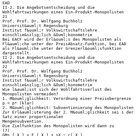
EAD
II-2. Die Angebotsentscheidung und die
Wohlfahrtswirkungen eines Ein-Produkt-Monopolisten
21
Prof. Prof. Dr. Wolfgang Buchholz
Universit&auml;t Regensburg
Institut f&uuml;r Volkswirtschaftslehre
einschlie&szlig;lich &Ouml;konometrie
Bei EACF wird der Erl&ouml;s des Monopolisten als
Fl&auml;che unter der PreisAbsatz-Funktion, bei EAD
als Fl&auml;che unter der Grenzerl&ouml;sfunktion
dargestellt.
II-2. Die Angebotsentscheidung und die
Wohlfahrtswirkungen eines Ein-Produkt-Monopolisten
22
Prof. Prof. Dr. Wolfgang Buchholz
Universit&auml;t Regensburg
Institut f&uuml;r Volkswirtschaftslehre
einschlie&szlig;lich &Ouml;konometrie
Wie l&auml;sst sich der Wohlfahrtsverlust des
Monopolisten vermeiden?
1. M&ouml;glichkeit: Verordnung einer Preisobergrenze
p = p* (klar)
2. M&ouml;glichkeit: Subventionierung des Monopolisten
Zur Erl&auml;uterung der 2. M&ouml;glichkeit sei s der
Satz einer proportionalen
Mengensubvention.
Die Zielfunktion des Monopolisten wird dann zu
(7)
GMs ( X ) = E ( X ) + sX − c( X )