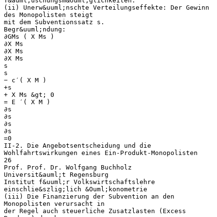
T&auml;uschungsm&ouml;glichkeiten.
(ii) Unerw&uuml;nschte Verteilungseffekte: Der Gewinn
des Monopolisten steigt
mit dem Subventionssatz s.
Begr&uuml;ndung:
∂GMs ( X Ms )
∂X Ms
∂X Ms
∂X Ms
s
s
− c′( X M )
+s
+ X Ms &gt; 0
= E ′( X M )
∂s
∂s
∂s
∂s
=0
II-2. Die Angebotsentscheidung und die
Wohlfahrtswirkungen eines Ein-Produkt-Monopolisten
26
Prof. Prof. Dr. Wolfgang Buchholz
Universit&auml;t Regensburg
Institut f&uuml;r Volkswirtschaftslehre
einschlie&szlig;lich &Ouml;konometrie
(iii) Die Finanzierung der Subvention an den
Monopolisten verursacht in
der Regel auch steuerliche Zusatzlasten (Excess