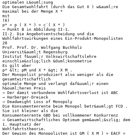
optimalen L&ouml;sung
Die Gesamtwohlfahrt (durch das Gut X ) w&auml;re
maximal bei der Menge X *
mit
(6)
p* = p ( X * ) = c′( X * )
→ Punkt B in Abbildung II-1.
II-2. Die Angebotsentscheidung und die
Wohlfahrtswirkungen eines Ein-Produkt-Monopolisten
20
Prof. Prof. Dr. Wolfgang Buchholz
Universit&auml;t Regensburg
Institut f&uuml;r Volkswirtschaftslehre
einschlie&szlig;lich &Ouml;konometrie
Es gilt aber
p* &lt; pM und X * &gt; X M .
Der Monopolist produziert also weniger als die
gesamtwirtschaftlich
optimale Menge und verlangt daf&uuml;r einen
h&ouml;heren Preis
→ Der damit verbundene Wohlfahrtsverlust ist ABC
→ Harberger-Dreieck
→ Deadweight Loss of Monopoly
Die Konsumentenrente beim Monopol betr&auml;gt FCD .
Sie ist kleiner als die
Konsumentenrente GBD bei vollkommener Konkurrenz
→ Gesamtwirtschaftliches Optimum gem&auml;&szlig; dem
1. Hauptsatz der
Wohlfahrtstheorie.
Der Gewinn des Monopolisten ist GM ( X M ) = EACF =