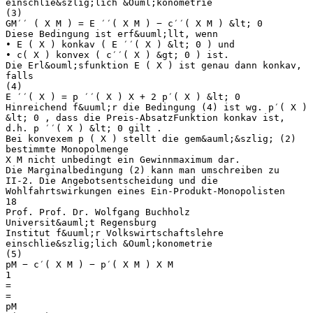
einschlie&szlig;lich &Ouml;konometrie
(3)
GM′′ ( X M ) = E ′′( X M ) − c′′( X M ) &lt; 0
Diese Bedingung ist erf&uuml;llt, wenn
• E ( X ) konkav ( E ′′( X ) &lt; 0 ) und
• c( X ) konvex ( c′′( X ) &gt; 0 ) ist.
Die Erl&ouml;sfunktion E ( X ) ist genau dann konkav,
falls
(4)
E ′′( X ) = p ′′( X ) X + 2 p′( X ) &lt; 0
Hinreichend f&uuml;r die Bedingung (4) ist wg. p′( X )
&lt; 0 , dass die Preis-AbsatzFunktion konkav ist,
d.h. p ′′( X ) &lt; 0 gilt .
Bei konvexem p ( X ) stellt die gem&auml;&szlig; (2)
bestimmte Monopolmenge
X M nicht unbedingt ein Gewinnmaximum dar.
Die Marginalbedingung (2) kann man umschreiben zu
II-2. Die Angebotsentscheidung und die
Wohlfahrtswirkungen eines Ein-Produkt-Monopolisten
18
Prof. Prof. Dr. Wolfgang Buchholz
Universit&auml;t Regensburg
Institut f&uuml;r Volkswirtschaftslehre
einschlie&szlig;lich &Ouml;konometrie
(5)
pM − c′( X M ) − p′( X M ) X M
1
=
=
pM