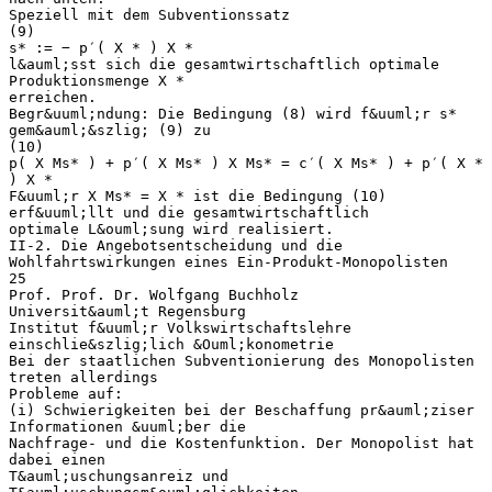
Speziell mit dem Subventionssatz
(9)
s* := − p′( X * ) X *
l&auml;sst sich die gesamtwirtschaftlich optimale
Produktionsmenge X *
erreichen.
Begr&uuml;ndung: Die Bedingung (8) wird f&uuml;r s*
gem&auml;&szlig; (9) zu
(10)
p( X Ms* ) + p′( X Ms* ) X Ms* = c′( X Ms* ) + p′( X *
) X *
F&uuml;r X Ms* = X * ist die Bedingung (10)
erf&uuml;llt und die gesamtwirtschaftlich
optimale L&ouml;sung wird realisiert.
II-2. Die Angebotsentscheidung und die
Wohlfahrtswirkungen eines Ein-Produkt-Monopolisten
25
Prof. Prof. Dr. Wolfgang Buchholz
Universit&auml;t Regensburg
Institut f&uuml;r Volkswirtschaftslehre
einschlie&szlig;lich &Ouml;konometrie
Bei der staatlichen Subventionierung des Monopolisten
treten allerdings
Probleme auf:
(i) Schwierigkeiten bei der Beschaffung pr&auml;ziser
Informationen &uuml;ber die
Nachfrage- und die Kostenfunktion. Der Monopolist hat
dabei einen
T&auml;uschungsanreiz und