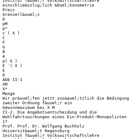
Institut f&uuml;r Volkswirtschaftslehre
einschlie&szlig;lich &Ouml;konometrie
Preis
Grenzerl&ouml;s
D
pM
p*
c′( X )
C
F
G
B
A
p( X )
E ′( X )
E
0
Abb II-1
XM
X*
Menge
Wir pr&uuml;fen jetzt zus&auml;tzlich die Bedingung
zweiter Ordnung f&uuml;r ein
Gewinnmaximum bei X M
II-2. Die Angebotsentscheidung und die
Wohlfahrtswirkungen eines Ein-Produkt-Monopolisten
17
Prof. Prof. Dr. Wolfgang Buchholz
Universit&auml;t Regensburg
Institut f&uuml;r Volkswirtschaftslehre