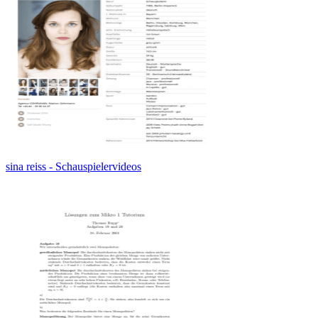
sina reiss - Schauspielervideos