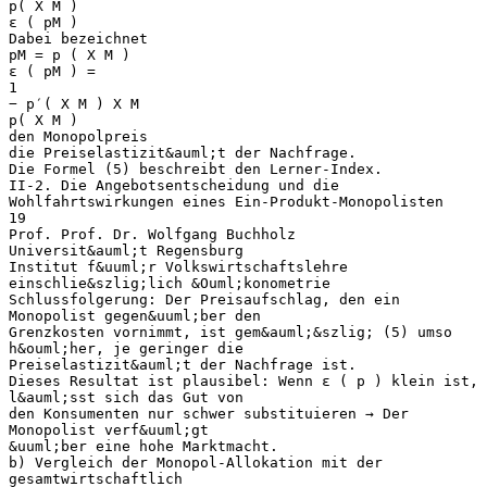
p( X M )
ε ( pM )
Dabei bezeichnet
pM = p ( X M )
ε ( pM ) =
1
− p′( X M ) X M
p( X M )
den Monopolpreis
die Preiselastizit&auml;t der Nachfrage.
Die Formel (5) beschreibt den Lerner-Index.
II-2. Die Angebotsentscheidung und die
Wohlfahrtswirkungen eines Ein-Produkt-Monopolisten
19
Prof. Prof. Dr. Wolfgang Buchholz
Universit&auml;t Regensburg
Institut f&uuml;r Volkswirtschaftslehre
einschlie&szlig;lich &Ouml;konometrie
Schlussfolgerung: Der Preisaufschlag, den ein
Monopolist gegen&uuml;ber den
Grenzkosten vornimmt, ist gem&auml;&szlig; (5) umso
h&ouml;her, je geringer die
Preiselastizit&auml;t der Nachfrage ist.
Dieses Resultat ist plausibel: Wenn ε ( p ) klein ist,
l&auml;sst sich das Gut von
den Konsumenten nur schwer substituieren → Der
Monopolist verf&uuml;gt
&uuml;ber eine hohe Marktmacht.
b) Vergleich der Monopol-Allokation mit der
gesamtwirtschaftlich