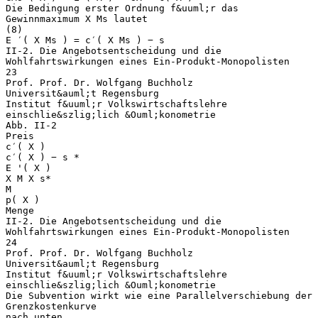
Die Bedingung erster Ordnung f&uuml;r das
Gewinnmaximum X Ms lautet
(8)
E ′( X Ms ) = c′( X Ms ) − s
II-2. Die Angebotsentscheidung und die
Wohlfahrtswirkungen eines Ein-Produkt-Monopolisten
23
Prof. Prof. Dr. Wolfgang Buchholz
Universit&auml;t Regensburg
Institut f&uuml;r Volkswirtschaftslehre
einschlie&szlig;lich &Ouml;konometrie
Abb. II-2
Preis
c′( X )
c′( X ) − s *
E '( X )
X M X s*
M
p( X )
Menge
II-2. Die Angebotsentscheidung und die
Wohlfahrtswirkungen eines Ein-Produkt-Monopolisten
24
Prof. Prof. Dr. Wolfgang Buchholz
Universit&auml;t Regensburg
Institut f&uuml;r Volkswirtschaftslehre
einschlie&szlig;lich &Ouml;konometrie
Die Subvention wirkt wie eine Parallelverschiebung der
Grenzkostenkurve
nach unten.