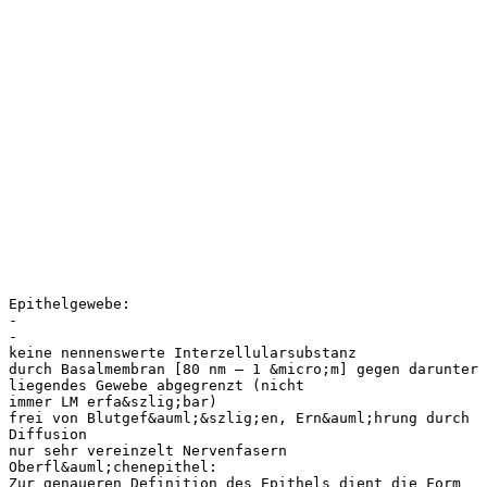
Epithelgewebe:
-
-
keine nennenswerte Interzellularsubstanz
durch Basalmembran [80 nm – 1 &micro;m] gegen darunter
liegendes Gewebe abgegrenzt (nicht
immer LM erfa&szlig;bar)
frei von Blutgef&auml;&szlig;en, Ern&auml;hrung durch
Diffusion
nur sehr vereinzelt Nervenfasern
Oberfl&auml;chenepithel:
Zur genaueren Definition des Epithels dient die Form