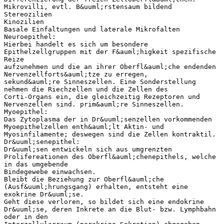
Mikrovilli, evtl. B&uuml;rstensaum bildend
Stereozilien
Kinozilien
Basale Einfaltungen und laterale Mikrofalten
Neuroepithel:
Hierbei handelt es sich um besondere
Epithelzellgruppen mit der F&auml;higkeit spezifische
Reize
aufzunehmen und die an ihrer Oberfl&auml;che endenden
Nervenzellforts&auml;tze zu erregen,
sekund&auml;re Sinneszellen. Eine Sonderstellung
nehmen die Riechzellen und die Zellen des
Corti-Organs ein, die gleichzeitig Rezeptoren und
Nervenzellen sind. prim&auml;re Sinneszellen.
Myoepithel:
Das Zytoplasma der in Dr&uuml;senzellen vorkommenden
Myoepithelzellen enth&auml;lt Aktin- und
Myosinfilamente; deswegen sind die Zellen kontraktil.
Dr&uuml;senepithel:
Dr&uuml;sen entwickeln sich aus umgrenzten
Prolifereationen des Oberfl&auml;chenepithels, welche
in das umgebende
Bindegewebe einwachsen.
Bleibt die Beziehung zur Oberfl&auml;che
(Ausf&uuml;hrungsgang) erhalten, entsteht eine
exokrine Dr&uuml;se.
Geht diese verloren, so bildet sich eine endokrine
Dr&uuml;se, deren Inkrete an die Blut- bzw. Lymphbahn
oder in den