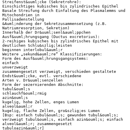
Streifenst&uuml;cke (Sekretrohre):
Einschichtiges kubisches bis zylindrisches Epithel
Basale Streifung durch Einfaltung des Plasmalemms und
Mitochondrien in
Pallisadenstellung
&Auml;nderung der Sekretzusammensetzung (z.B.
Natriumresorption, Sekretion)
Innerhalb der Dr&uuml;senl&auml;ppchen
Ausf&uuml;hrungsgang (Ductus excretorius):
2-reihiges kubisches bis zylindrisches Epithel mit
deutlichen Schlu&szlig;leisten
beginnen interlobul&auml;r
Weitere „sekund&auml;re“ Klassifizierungen:
Form des Ausf&uuml;hrungsgangsystems:
einfach
unverzweigt
zusammengesetzt verzweigt, verschieden gestaltete
Endst&uuml;cke, evtl. verschiedene
Arten v. Dr&uuml;senzellen
Form der sezernierenden Abschnitte:
tubul&ouml;s
schlauchf&ouml;rmig
azin&ouml;s
kugelig, hohe Zellen, enges Lumen
alveol&auml;r
kugelig, flache Zellen, gro&szlig;es Lumen
[Bsp: einfach tubul&ouml;s; gewunden tubul&ouml;s;
verzweigt tubul&ouml;s, einfach azin&ouml;s; einfach
alveol&auml;r; zusammengesetzt
tubuloazin&auml;r]