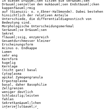
In diesen Dr&uuml;sen sitzen die ser&ouml;sen
Dr&uuml;senzellen den muk&ouml;sen Endst&uuml;cken
kappenf&ouml;rmig
auf (Gianuzzi- o. v.Ebner-Halbmonde). Dabei bestehen
hinsichtlich der relativen Anteile
Unterschiede, die differentialdiagnostisch von
Bedeutung sind.
Morphologische Unterscheidungsmerkmal
Ser&ouml;se Dr&uuml;sen
Sekret
fl&uuml;ssig, enzymreich
Gesamtdurchmesser kleiner
Erscheinungsform
Acinus o. Endkappe
Lumen
sehr eng
Kernform
kugelig
Kernlage
(nicht ganz) basal
Cytoplasma
apikal Zymogengranula
Ergastoplasma
basal, daher Basophilie
Zellgrenzen
weniger deutlich
Schlu&szlig;leisten
fehlen
Sekretkan&auml;lchen
interzellul&auml;r