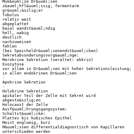
Muk&ouml;se Dr&uuml;sen
z&auml;hfl&uuml;ssig, fermentarm
gr&ouml;&szlig;er
Tubulus
relativ weit
abgeplattet
basal wandst&auml;ndig
hell, wabig
deutlich
nachzuweisen
fehlen
(bei Speicheldr&uuml;senendst&uuml;cken)
Sekretabsonderungsvorg&auml;nge:
Merokrine Sekretion (veraltet: ekkrin)
Exozytose
vor allem in Dr&uuml;sen mit hoher Sekretionsleistung;
in allen endokrinen Dr&uuml;sen
-
Apokrine Sekretion
-
Holokrine Sekretion
apikaler Teil der Zelle mit Sekret wird
abgesto&szlig;en
Holocaust der Zelle
Ausf&uuml;hrungsgangsystem:
Schaltst&uuml;cke:
Plattes bis kubisches Epithel
Meist englumig, kurz
M&uuml;ssen differentialdiagnostisch von Kapillaren
unterschieden werden