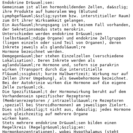
Endokrine Dr&uuml;sen:
Gemeinsam ist allen hormonbildenden Zellen, da&szlig;
ihre Produkte auf humoralem Weg (Blutund
Lymphgef&auml;&szlig;system bzw. interstitieller Raum)
zum Ort ihrer Wirksamkeit gelangen.
Ein Ausf&uuml;hrungsgang ist in keinem Fall vorhanden,
der Sekretionsmodus stets merokrin.
Unterschieden werden endokrine Dr&uuml;sen
(selbst&auml;ndige Organe) und endokrine Zellgruppen
(liegen einzeln oder sind Teil von Organen), deren
Inkrete jeweils als glandul&auml;re
Hormone bezeichnet werden.
Demgegen&uuml;ber stehen Einzelzellen (verschiedene
Lokalisation). Deren Inkrete werden als
aglandul&auml;re Hormone und, sofern sie parakrin
wirken (Transport durch die interstitielle
Fl&uuml;ssigkeit; kurze Halbwertzeit; Wirkung nur auf
Zellen ihrer Umgebung), als Gewebehormone bezeichnet.
Bei der Autokrinie wirken die Hormone auf die eigene
Zelle zur&uuml;ck.
Die Spezifit&auml;t der Hormonwirkung beruht auf dem
Vorhandensein spezifischer Rezeptoren
(Membranrezeptoren / intrazellul&auml;re Rezeptoren
,speziell bei Steroidhormonen) am jeweiligen Zielort.
Dies schlie&szlig;t nicht aus, da&szlig; jedes Hormone
auch gleichzeitig auf mehrere Organe
wirken kann.
Stets mehrere endokrine Dr&uuml;sen bilden einen
Regelkreis (Regelgr&ouml;&szlig;en:
Hormonkonzentrationen), wobei Hypothalamus (steht