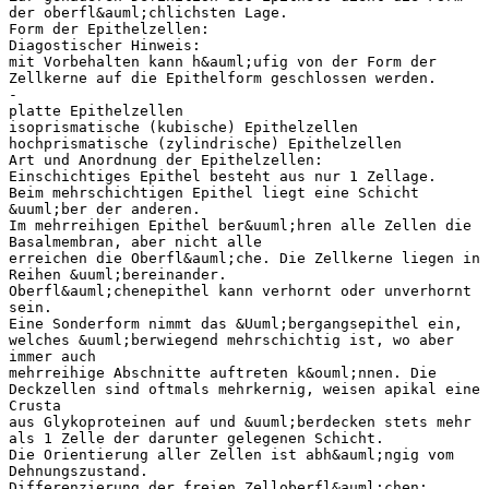
der oberfl&auml;chlichsten Lage.
Form der Epithelzellen:
Diagostischer Hinweis:
mit Vorbehalten kann h&auml;ufig von der Form der
Zellkerne auf die Epithelform geschlossen werden.
-
platte Epithelzellen
isoprismatische (kubische) Epithelzellen
hochprismatische (zylindrische) Epithelzellen
Art und Anordnung der Epithelzellen:
Einschichtiges Epithel besteht aus nur 1 Zellage.
Beim mehrschichtigen Epithel liegt eine Schicht
&uuml;ber der anderen.
Im mehrreihigen Epithel ber&uuml;hren alle Zellen die
Basalmembran, aber nicht alle
erreichen die Oberfl&auml;che. Die Zellkerne liegen in
Reihen &uuml;bereinander.
Oberfl&auml;chenepithel kann verhornt oder unverhornt
sein.
Eine Sonderform nimmt das &Uuml;bergangsepithel ein,
welches &uuml;berwiegend mehrschichtig ist, wo aber
immer auch
mehrreihige Abschnitte auftreten k&ouml;nnen. Die
Deckzellen sind oftmals mehrkernig, weisen apikal eine
Crusta
aus Glykoproteinen auf und &uuml;berdecken stets mehr
als 1 Zelle der darunter gelegenen Schicht.
Die Orientierung aller Zellen ist abh&auml;ngig vom
Dehnungszustand.
Differenzierung der freien Zelloberfl&auml;chen: