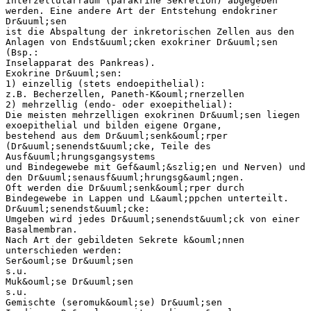
Interzellularraum (parakrine Sekretion) abgegeben
werden. Eine andere Art der Entstehung endokriner
Dr&uuml;sen
ist die Abspaltung der inkretorischen Zellen aus den
Anlagen von Endst&uuml;cken exokriner Dr&uuml;sen
(Bsp.:
Inselapparat des Pankreas).
Exokrine Dr&uuml;sen:
1) einzellig (stets endoepithelial):
z.B. Becherzellen, Paneth-K&ouml;rnerzellen
2) mehrzellig (endo- oder exoepithelial):
Die meisten mehrzelligen exokrinen Dr&uuml;sen liegen
exoepithelial und bilden eigene Organe,
bestehend aus dem Dr&uuml;senk&ouml;rper
(Dr&uuml;senendst&uuml;cke, Teile des
Ausf&uuml;hrungsgangsystems
und Bindegewebe mit Gef&auml;&szlig;en und Nerven) und
den Dr&uuml;senausf&uuml;hrungsg&auml;ngen.
Oft werden die Dr&uuml;senk&ouml;rper durch
Bindegewebe in Lappen und L&auml;ppchen unterteilt.
Dr&uuml;senendst&uuml;cke:
Umgeben wird jedes Dr&uuml;senendst&uuml;ck von einer
Basalmembran.
Nach Art der gebildeten Sekrete k&ouml;nnen
unterschieden werden:
Ser&ouml;se Dr&uuml;sen
s.u.
Muk&ouml;se Dr&uuml;sen
s.u.
Gemischte (seromuk&ouml;se) Dr&uuml;sen