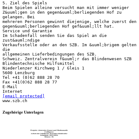
5. Ziel des Spiels
Beim Spielen alleine versucht man mit immer weniger
Z&uuml;gen in den gegen&uuml;berliegenden Hof zu
gelangen. Bei
mehreren Personen gewinnt diejenige, welche zuerst den
gegen&uuml;berliegenden Hof gef&uuml;llt hat.
Service und Garantie
Im Schadenfall senden Sie das Spiel an die
zust&auml;ndige
Verkaufsstelle oder an den SZB. Im &uuml;brigem gelten
die
allgemeinen Lieferbedingungen des SZB.
Schweiz. Zentralverein f&uuml;r das Blindenwesen SZB
Blindentechnische Hilfsmittel
Niederlenzer Kirchweg 1 / Gleis 1
5600 Lenzburg
Tel +41 (0)62 888 28 70
Fax +41(0)62 888 28 77
E-Mail
[email protected]
Zugehörige Unterlagen