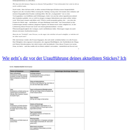
Wie geht`s dir vor der Uraufführung deines aktuellsten Stückes? Ich