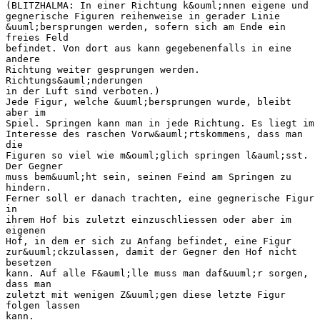
(BLITZHALMA: In einer Richtung k&ouml;nnen eigene und
gegnerische Figuren reihenweise in gerader Linie
&uuml;bersprungen werden, sofern sich am Ende ein
freies Feld
befindet. Von dort aus kann gegebenenfalls in eine
andere
Richtung weiter gesprungen werden.
Richtungs&auml;nderungen
in der Luft sind verboten.)
Jede Figur, welche &uuml;bersprungen wurde, bleibt
aber im
Spiel. Springen kann man in jede Richtung. Es liegt im
Interesse des raschen Vorw&auml;rtskommens, dass man
die
Figuren so viel wie m&ouml;glich springen l&auml;sst.
Der Gegner
muss bem&uuml;ht sein, seinen Feind am Springen zu
hindern.
Ferner soll er danach trachten, eine gegnerische Figur
in
ihrem Hof bis zuletzt einzuschliessen oder aber im
eigenen
Hof, in dem er sich zu Anfang befindet, eine Figur
zur&uuml;ckzulassen, damit der Gegner den Hof nicht
besetzen
kann. Auf alle F&auml;lle muss man daf&uuml;r sorgen,
dass man
zuletzt mit wenigen Z&uuml;gen diese letzte Figur
folgen lassen
kann.