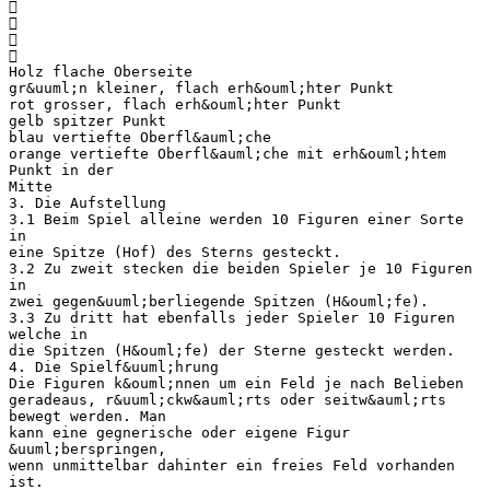




Holz flache Oberseite
gr&uuml;n kleiner, flach erh&ouml;hter Punkt
rot grosser, flach erh&ouml;hter Punkt
gelb spitzer Punkt
blau vertiefte Oberfl&auml;che
orange vertiefte Oberfl&auml;che mit erh&ouml;htem
Punkt in der
Mitte
3. Die Aufstellung
3.1 Beim Spiel alleine werden 10 Figuren einer Sorte
in
eine Spitze (Hof) des Sterns gesteckt.
3.2 Zu zweit stecken die beiden Spieler je 10 Figuren
in
zwei gegen&uuml;berliegende Spitzen (H&ouml;fe).
3.3 Zu dritt hat ebenfalls jeder Spieler 10 Figuren
welche in
die Spitzen (H&ouml;fe) der Sterne gesteckt werden.
4. Die Spielf&uuml;hrung
Die Figuren k&ouml;nnen um ein Feld je nach Belieben
geradeaus, r&uuml;ckw&auml;rts oder seitw&auml;rts
bewegt werden. Man
kann eine gegnerische oder eigene Figur
&uuml;berspringen,
wenn unmittelbar dahinter ein freies Feld vorhanden
ist.