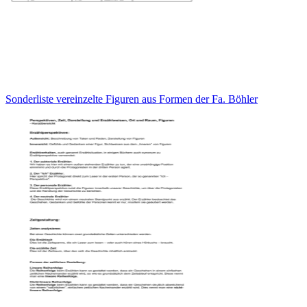
Sonderliste vereinzelte Figuren aus Formen der Fa. Böhler