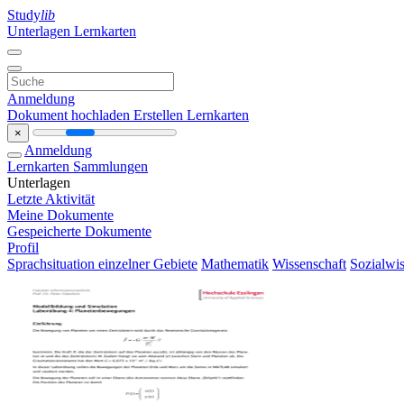
Study
lib
Unterlagen
Lernkarten
Anmeldung
Dokument hochladen
Erstellen Lernkarten
×
Anmeldung
Lernkarten
Sammlungen
Unterlagen
Letzte Aktivität
Meine Dokumente
Gespeicherte Dokumente
Profil
Sprachsituation einzelner Gebiete
Mathematik
Wissenschaft
Sozialwis