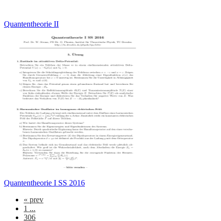
Quantentheorie II
Quantentheorie I SS 2016
«
prev
1 ...
306