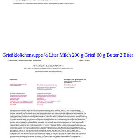
Grießklößchensuppe ½ Liter Milch 200 g Grieß 60 g Butter 2 Ei(er