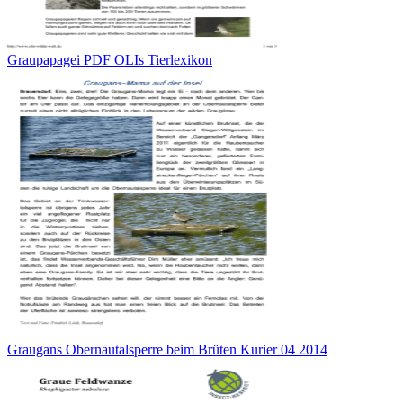
Graupapagei PDF OLIs Tierlexikon
Graugans Obernautalsperre beim Brüten Kurier 04 2014