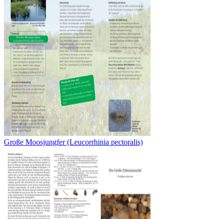
Große Moosjungfer (Leucorrhinia pectoralis)