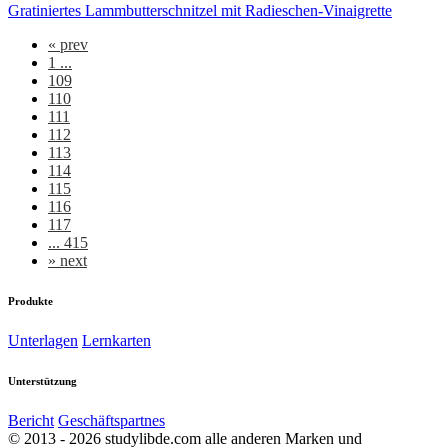
Gratiniertes Lammbutterschnitzel mit Radieschen-Vinaigrette
«
prev
1 ...
109
110
111
112
113
114
115
116
117
... 415
»
next
Produkte
Unterlagen
Lernkarten
Unterstützung
Bericht
Geschäftspartnes
© 2013 - 2026 studylibde.com alle anderen Marken und