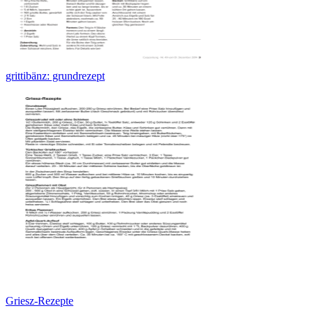
grittibänz: grundrezept
Griesz-Rezepte