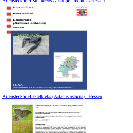
Artensteckbrief Steinkrebs Austropotamobius - Hessen
Artensteckbrief Edelkrebs (Astacus astacus) - Hessen