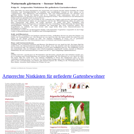
Artgerechte Nistkästen für gefiederte Gartenbewohner