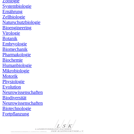
Zoologie
Systembiologie
Ernährung
Zellbiologie
Naturschutzbiologie
Bioengineering
Virologie
Botanik
Embryologie
Biomechanik
Pharmakologie
Biochemie
Humanbiologie
Mikrobiologie
Motorik
Physiologie
Evolution
Neurowissenschaften
Biodiversität
Neurowissenschaften
Biotechnologie
Fortpflanzung