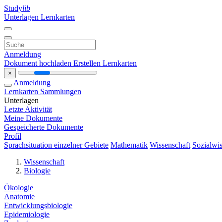
Study
lib
Unterlagen
Lernkarten
Anmeldung
Dokument hochladen
Erstellen Lernkarten
×
Anmeldung
Lernkarten
Sammlungen
Unterlagen
Letzte Aktivität
Meine Dokumente
Gespeicherte Dokumente
Profil
Sprachsituation einzelner Gebiete
Mathematik
Wissenschaft
Sozialwis
Wissenschaft
Biologie
Ökologie
Anatomie
Entwicklungsbiologie
Epidemiologie