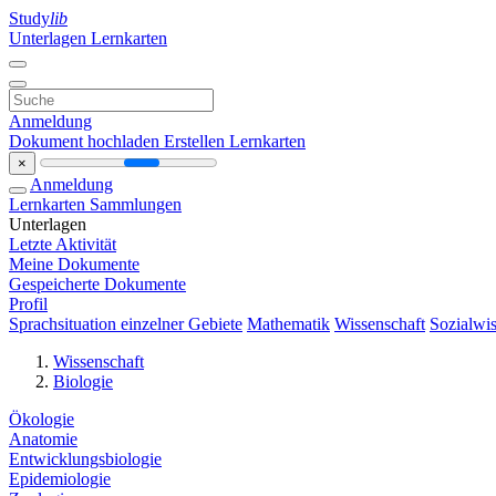
Study
lib
Unterlagen
Lernkarten
Anmeldung
Dokument hochladen
Erstellen Lernkarten
×
Anmeldung
Lernkarten
Sammlungen
Unterlagen
Letzte Aktivität
Meine Dokumente
Gespeicherte Dokumente
Profil
Sprachsituation einzelner Gebiete
Mathematik
Wissenschaft
Sozialwis
Wissenschaft
Biologie
Ökologie
Anatomie
Entwicklungsbiologie
Epidemiologie