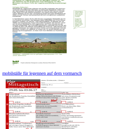
mobilställe für legennen auf dem vormarsch