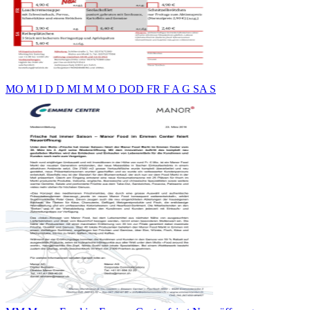
MO M I D D MI M M O DOD FR F A G SA S