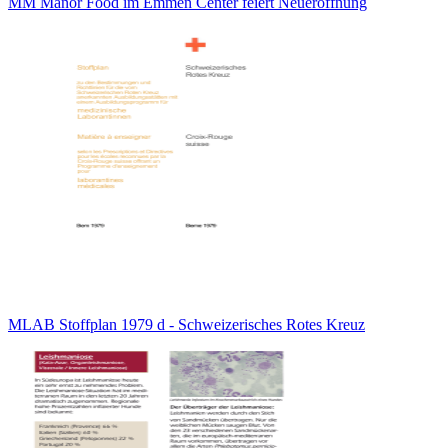
MM Manor Food im Emmen Center feiert Neueröffnung
MLAB Stoffplan 1979 d - Schweizerisches Rotes Kreuz