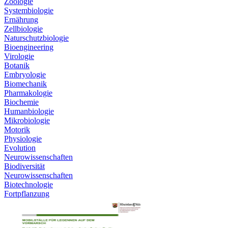
Zoologie
Systembiologie
Ernährung
Zellbiologie
Naturschutzbiologie
Bioengineering
Virologie
Botanik
Embryologie
Biomechanik
Pharmakologie
Biochemie
Humanbiologie
Mikrobiologie
Motorik
Physiologie
Evolution
Neurowissenschaften
Biodiversität
Neurowissenschaften
Biotechnologie
Fortpflanzung