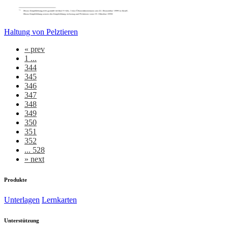
Haltung von Pelztieren
«
prev
1 ...
344
345
346
347
348
349
350
351
352
... 528
»
next
Produkte
Unterlagen
Lernkarten
Unterstützung