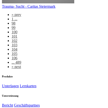
Trauma- Sucht - Caritas Steiermark
«
prev
1 ...
98
99
100
101
102
103
104
105
106
... 489
»
next
Produkte
Unterlagen
Lernkarten
Unterstützung
Bericht
Geschäftspartnes