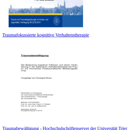
Traumafokussierte kognitive Verhaltenstherapie
Traumabewältigung - Hochschulschriftenserver der Universität Trier