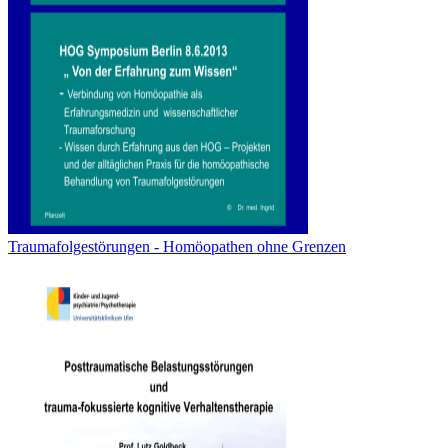
Traumafolgestörungen - Homöopathen ohne Grenzen