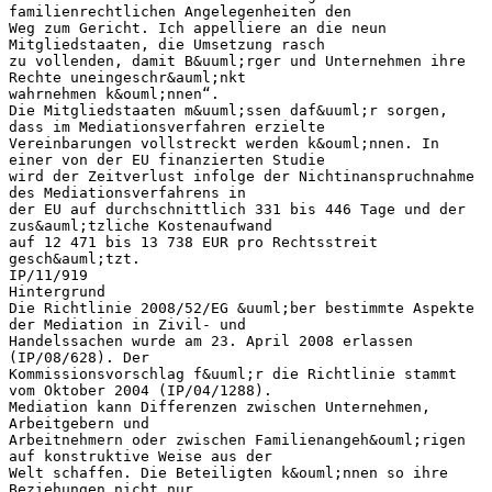
familienrechtlichen Angelegenheiten den
Weg zum Gericht. Ich appelliere an die neun
Mitgliedstaaten, die Umsetzung rasch
zu vollenden, damit B&uuml;rger und Unternehmen ihre
Rechte uneingeschr&auml;nkt
wahrnehmen k&ouml;nnen“.
Die Mitgliedstaaten m&uuml;ssen daf&uuml;r sorgen,
dass im Mediationsverfahren erzielte
Vereinbarungen vollstreckt werden k&ouml;nnen. In
einer von der EU finanzierten Studie
wird der Zeitverlust infolge der Nichtinanspruchnahme
des Mediationsverfahrens in
der EU auf durchschnittlich 331 bis 446 Tage und der
zus&auml;tzliche Kostenaufwand
auf 12 471 bis 13 738 EUR pro Rechtsstreit
gesch&auml;tzt.
IP/11/919
Hintergrund
Die Richtlinie 2008/52/EG &uuml;ber bestimmte Aspekte
der Mediation in Zivil- und
Handelssachen wurde am 23. April 2008 erlassen
(IP/08/628). Der
Kommissionsvorschlag f&uuml;r die Richtlinie stammt
vom Oktober 2004 (IP/04/1288).
Mediation kann Differenzen zwischen Unternehmen,
Arbeitgebern und
Arbeitnehmern oder zwischen Familienangeh&ouml;rigen
auf konstruktive Weise aus der
Welt schaffen. Die Beteiligten k&ouml;nnen so ihre
Beziehungen nicht nur