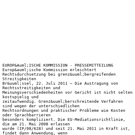
EUROP&Auml;ISCHE KOMMISSION - PRESSEMITTEILUNG
Europ&auml;ische Kommission erleichtert
Rechtsdurchsetzung bei grenz&uuml;bergreifenden
Streitigkeiten
Br&uuml;ssel, 22. Juli 2011 – Die Austragung von
Rechtsstreitigkeiten und
Meinungsverschiedenheiten vor Gericht ist nicht selten
kostspielig und
zeitaufwendig. Grenz&uuml;berschreitende Verfahren
sind wegen der unterschiedlichen
Rechtsordnungen und praktischer Probleme wie Kosten
oder Sprachbarrieren
besonders kompliziert. Die EU-Mediationsrichtlinie,
die am 21. Mai 2008 erlassen
wurde (IP/08/628) und seit 21. Mai 2011 in Kraft ist,
findet dann Anwendung, wenn