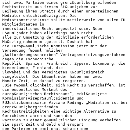
sich zwei Parteien eines grenz&uuml;bergreifenden
Rechtsstreits aus freien St&uuml;cken zur
Beilegung ihres Streits durch einen unparteiischen
Mediator entschlie&szlig;en. Die
Mediationsrichtlinie sollte mittlerweile von allen EU-
Mitgliedstaaten in
innerstaatliches Recht umgesetzt sein. Neun
L&auml;nder haben allerdings noch nicht
alle zur Umsetzung der Richtlinie erforderlichen
Ma&szlig;nahmen mitgeteilt. Deshalb hat
die Europ&auml;ische Kommission jetzt mit der
Versendung f&ouml;rmlicher
„Aufforderungsschreiben“ Vertragsverletzungsverfahren
gegen die Tschechische
Republik, Spanien, Frankreich, Zypern, Luxemburg, die
Niederlande, Finnland, die
Slowakei und das Vereinigtes K&ouml;nigreich
eingeleitet. Die L&auml;nder haben nun zwei
Monate Zeit, um darauf zu reagieren.
„Die M&ouml;glichkeit, sich Recht zu verschaffen, ist
ein wesentliches Merkmal des
europ&auml;ischen Rechtsraums“, erkl&auml;rte
Kommissionsvizepr&auml;sidentin und
EUJustizkommissarin Viviane Reding. „Mediation ist bei
grenz&uuml;bergreifenden
Rechtsstreitigkeiten eine wichtige Alternative zu
Gerichtsverfahren und kann den
Parteien zu einer g&uuml;tlichen Einigung verhelfen.
Sie spart Zeit und Geld und erspart
den Parteien in emotional schwierigen