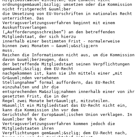
ordnungsgem&auml;&szlig; umsetzen oder die Kommission
nicht fristgerecht &uuml;ber
die Umsetzung von EU-Vorschriften in nationales Recht
unterrichten. Das
Vertragsverletzungsverfahren beginnt mit einem
Auskunftsverlangen
(„Aufforderungsschreiben“) an den betreffenden
Mitgliedstaat, der sich hierzu
innerhalb einer bestimmten Frist - normalerweise
binnen zwei Monaten – &auml;u&szlig;ern
muss.
Reichen die Informationen nicht aus, um die Kommission
davon &uuml;berzeugen, dass
der betreffende Mitgliedstaat seinen Verpflichtungen
gem&auml;&szlig; dem EU-Recht
nachgekommen ist, kann sie ihn mittels einer „mit
Gr&uuml;nden versehenen
Stellungnahme“ formal auffordern, das EU-Recht
einzuhalten und ihr die
entsprechenden Ma&szlig;nahmen innerhalb einer von ihr
gesetzten Frist, die in der
Regel zwei Monate betr&auml;gt, mitzuteilen.
H&auml;lt ein Mitgliedstaat das EU-Recht nicht ein,
kann die Kommission ihn vor dem
Gerichtshof der Europ&auml;ischen Union verklagen. In
&uuml;ber 90 % der
Vertragsverletzungsverfahren kommen jedoch die
Mitgliedstaaten ihren
Verpflichtungen gem&auml;&szlig; dem EU-Recht nach,