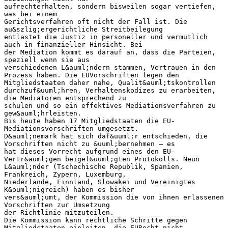
aufrechterhalten, sondern bisweilen sogar vertiefen,
was bei einem
Gerichtsverfahren oft nicht der Fall ist. Die
au&szlig;ergerichtliche Streitbeilegung
entlastet die Justiz in personeller und vermutlich
auch in finanzieller Hinsicht. Bei
der Mediation kommt es darauf an, dass die Parteien,
speziell wenn sie aus
verschiedenen L&auml;ndern stammen, Vertrauen in den
Prozess haben. Die EUVorschriften legen den
Mitgliedstaaten daher nahe, Qualit&auml;tskontrollen
durchzuf&uuml;hren, Verhaltenskodizes zu erarbeiten,
die Mediatoren entsprechend zu
schulen und so ein effektives Mediationsverfahren zu
gew&auml;hrleisten.
Bis heute haben 17 Mitgliedstaaten die EU-
Mediationsvorschriften umgesetzt.
D&auml;nemark hat sich daf&uuml;r entschieden, die
Vorschriften nicht zu &uuml;bernehmen – es
hat dieses Vorrecht aufgrund eines den EU-
Vertr&auml;gen beigef&uuml;gten Protokolls. Neun
L&auml;nder (Tschechische Republik, Spanien,
Frankreich, Zypern, Luxemburg,
Niederlande, Finnland, Slowakei und Vereinigtes
K&ouml;nigreich) haben es bisher
vers&auml;umt, der Kommission die von ihnen erlassenen
Vorschriften zur Umsetzung
der Richtlinie mitzuteilen.
Die Kommission kann rechtliche Schritte gegen
Mitgliedstaaten einleiten, die EURecht nicht