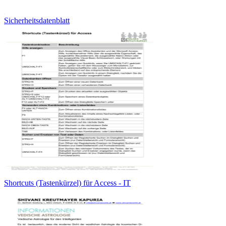
Sicherheitsdatenblatt
Shortcuts (Tastenkürzel) für Access - IT