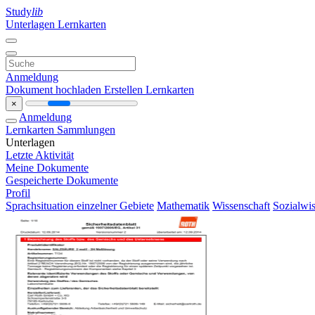
Study
lib
Unterlagen
Lernkarten
Anmeldung
Dokument hochladen
Erstellen Lernkarten
×
Anmeldung
Lernkarten
Sammlungen
Unterlagen
Letzte Aktivität
Meine Dokumente
Gespeicherte Dokumente
Profil
Sprachsituation einzelner Gebiete
Mathematik
Wissenschaft
Sozialwis