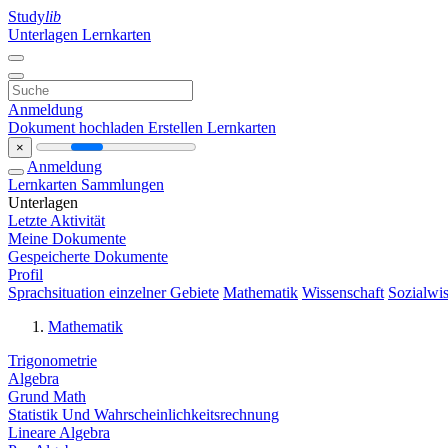
Study
lib
Unterlagen
Lernkarten
Anmeldung
Dokument hochladen
Erstellen Lernkarten
×
Anmeldung
Lernkarten
Sammlungen
Unterlagen
Letzte Aktivität
Meine Dokumente
Gespeicherte Dokumente
Profil
Sprachsituation einzelner Gebiete
Mathematik
Wissenschaft
Sozialwis
Mathematik
Trigonometrie
Algebra
Grund Math
Statistik Und Wahrscheinlichkeitsrechnung
Lineare Algebra