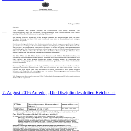
7. August 2016 Anrede, „Die Disziplin des dritten Reiches ist