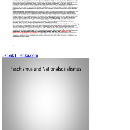
5st5ak1 - etika.com