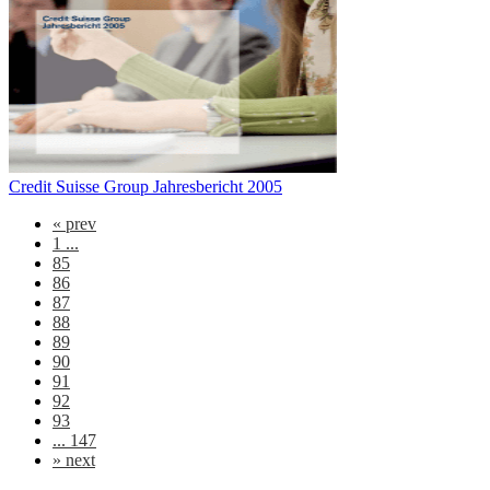
Credit Suisse Group Jahresbericht 2005
«
prev
1 ...
85
86
87
88
89
90
91
92
93
... 147
»
next