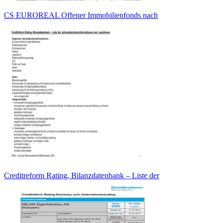
CS EUROREAL Offener Immobilienfonds nach
Creditreform Rating, Bilanzdatenbank – Liste der