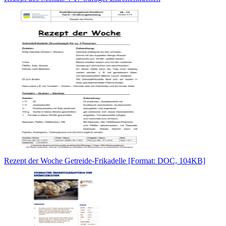
Rezept der Woche Getreide-Frikadelle [Format: DOC, 104KB]