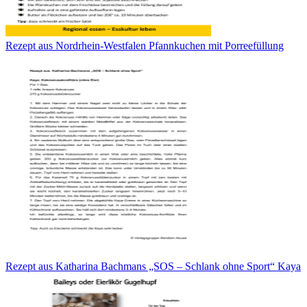
Rezept aus Nordrhein-Westfalen Pfannkuchen mit Porreefüllung
Rezept aus Katharina Bachmans „SOS – Schlank ohne Sport“ Kaya