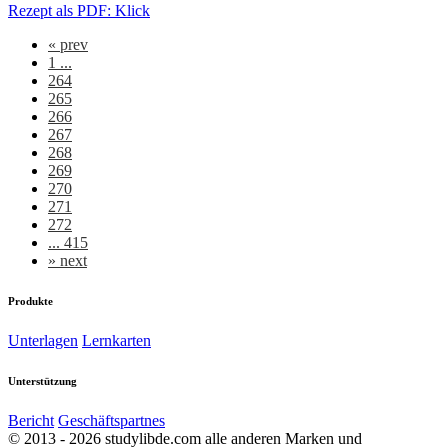
Rezept als PDF: Klick
«
prev
1 ...
264
265
266
267
268
269
270
271
272
... 415
»
next
Produkte
Unterlagen
Lernkarten
Unterstützung
Bericht
Geschäftspartnes
© 2013 - 2026 studylibde.com alle anderen Marken und