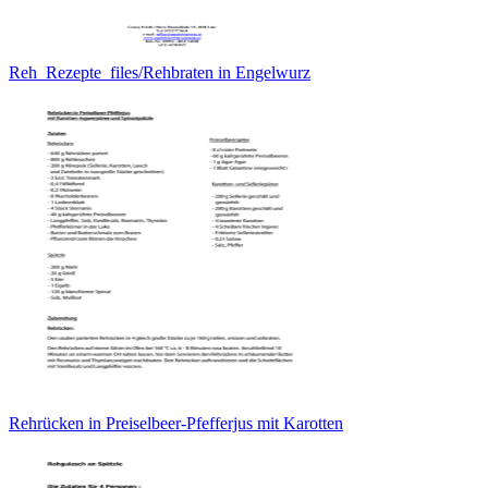
Reh_Rezepte_files/Rehbraten in Engelwurz
Rehrücken in Preiselbeer-Pfefferjus mit Karotten