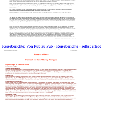
Reiseberichte: Von Pub zu Pub - Reiseberichte - selbst erlebt