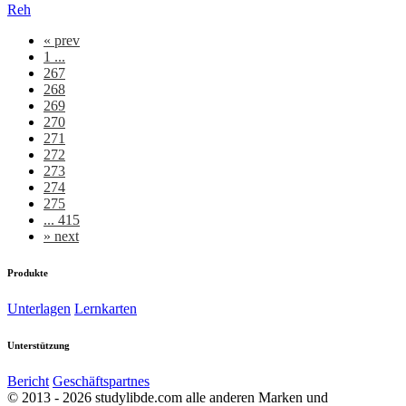
Reh
«
prev
1 ...
267
268
269
270
271
272
273
274
275
... 415
»
next
Produkte
Unterlagen
Lernkarten
Unterstützung
Bericht
Geschäftspartnes
© 2013 - 2026 studylibde.com alle anderen Marken und