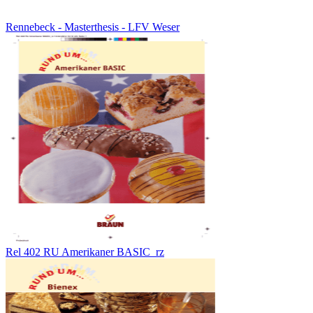
Rennebeck - Masterthesis - LFV Weser
Rel 402 RU Amerikaner BASIC_rz