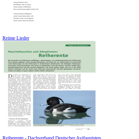
Reime Lieder
Reiherente - Dachverband Deutscher Avifaunisten