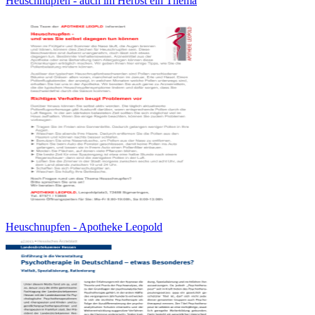
Heuschnupfen - auch im Herbst ein Thema
Heuschnupfen - Apotheke Leopold