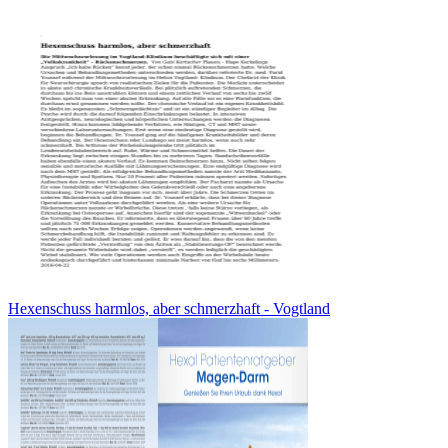
Hexenschuss harmlos, aber schmerzhaft - Vogtland