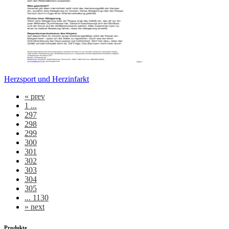
Herzsport und Herzinfarkt
«
prev
1 ...
297
298
299
300
301
302
303
304
305
... 1130
»
next
Produkte