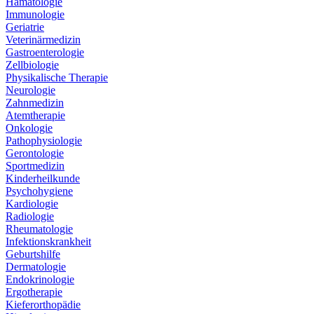
Hämatologie
Immunologie
Geriatrie
Veterinärmedizin
Gastroenterologie
Zellbiologie
Physikalische Therapie
Neurologie
Zahnmedizin
Atemtherapie
Onkologie
Pathophysiologie
Gerontologie
Sportmedizin
Kinderheilkunde
Psychohygiene
Kardiologie
Radiologie
Rheumatologie
Infektionskrankheit
Geburtshilfe
Dermatologie
Endokrinologie
Ergotherapie
Kieferorthopädie