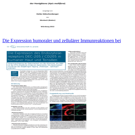
Die Expression humoraler und zellulärer Immunreaktionen bei