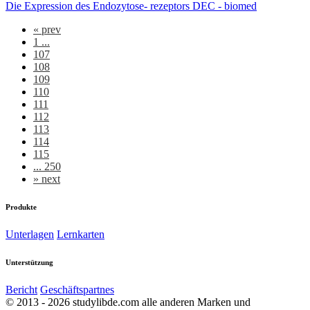
Die Expression des Endozytose- rezeptors DEC - biomed
«
prev
1 ...
107
108
109
110
111
112
113
114
115
... 250
»
next
Produkte
Unterlagen
Lernkarten
Unterstützung
Bericht
Geschäftspartnes
© 2013 - 2026 studylibde.com alle anderen Marken und