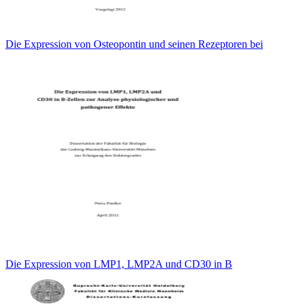
Die Expression von Osteopontin und seinen Rezeptoren bei
Die Expression von LMP1, LMP2A und CD30 in B