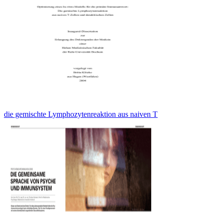
die gemischte Lymphozytenreaktion aus naiven T