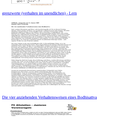
grenzwerte (verhalten im unendlichen) - Lern
Die vier anziehenden Verhaltensweisen eines Bodhisattva