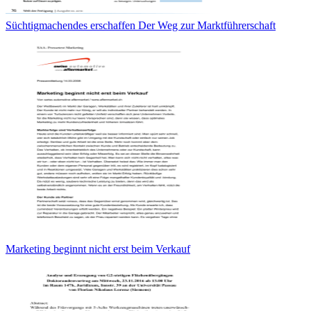
Süchtigmachendes erschaffen Der Weg zur Marktführerschaft
Marketing beginnt nicht erst beim Verkauf