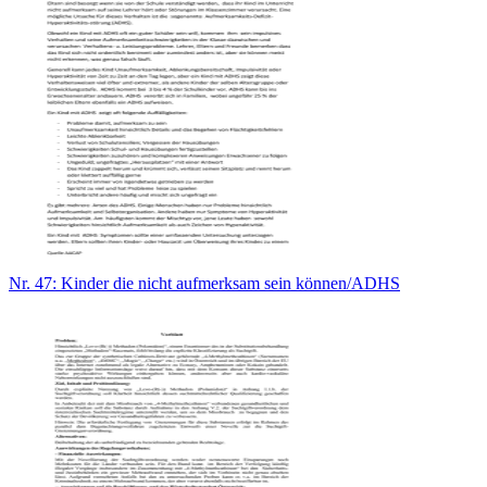
Nr. 47: Kinder die nicht aufmerksam sein können/ADHS