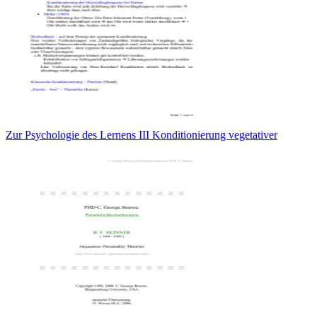
Zur Psychologie des Lernens III Konditionierung vegetativer