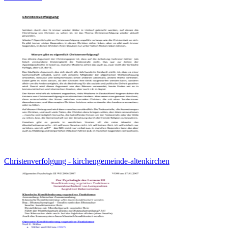
Christenverfolgung - kirchengemeinde-altenkirchen