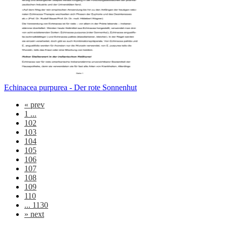
Echinacea purpurea - Der rote Sonnenhut
«
prev
1 ...
102
103
104
105
106
107
108
109
110
... 1130
»
next