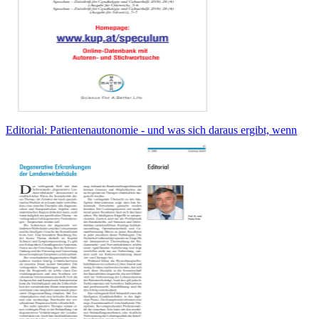
Editorial: Patientenautonomie - und was sich daraus ergibt, wenn