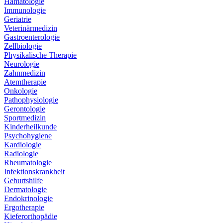
Hämatologie
Immunologie
Geriatrie
Veterinärmedizin
Gastroenterologie
Zellbiologie
Physikalische Therapie
Neurologie
Zahnmedizin
Atemtherapie
Onkologie
Pathophysiologie
Gerontologie
Sportmedizin
Kinderheilkunde
Psychohygiene
Kardiologie
Radiologie
Rheumatologie
Infektionskrankheit
Geburtshilfe
Dermatologie
Endokrinologie
Ergotherapie
Kieferorthopädie