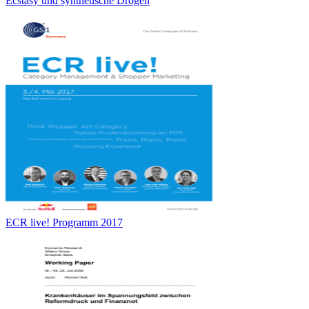
Ecstasy und synthetische Drogen
ECR live! Programm 2017