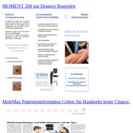
MOMENT 200 mg Dragees Ibuprofen
MoleMax Patienteninformation Geben Sie Hautkrebs keine Chance.