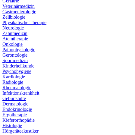
Geriatrie
Veterinärmedizin
Gastroenterologie
Zellbiologie
Physikalische Therapie
Neurologie
Zahnmedizin
Atemtherapie
Onkologie
Pathophysiologie
Gerontologie
Sportmedizin
Kinderheilkunde
Psychohygiene
Kardiologie
Radiologie
Rheumatologie
Infektionskrankheit
Geburtshilfe
Dermatologie
Endokrinologie
Ergotherapie
Kieferorthopädie
Histologie
Hörgeräteakustiker