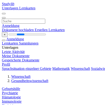
Study
lib
Unterlagen
Lernkarten
Anmeldung
Dokument hochladen
Erstellen Lernkarten
×
Anmeldung
Lernkarten
Sammlungen
Unterlagen
Letzte Aktivität
Meine Dokumente
Gespeicherte Dokumente
Profil
Sprachsituation einzelner Gebiete
Mathematik
Wissenschaft
Sozialwis
Wissenschaft
Gesundheitswissenschaft
Geburtshilfe
Psychiatrie
Hämatologie
Immunologie