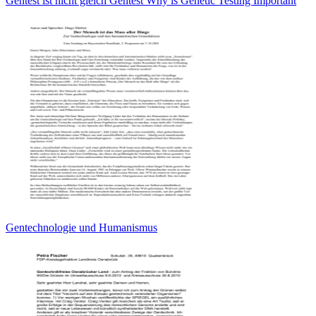
Gentest ist nicht gleich Gentest Why is Genetic Testing Important
Gentechnologie und Humanismus