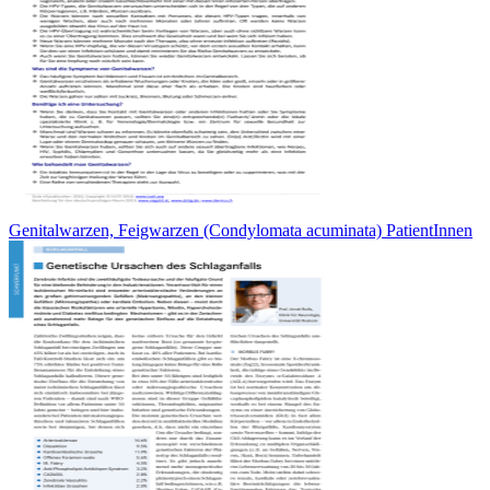
Genitalwarzen, Feigwarzen (Condylomata acuminata) PatientInnen