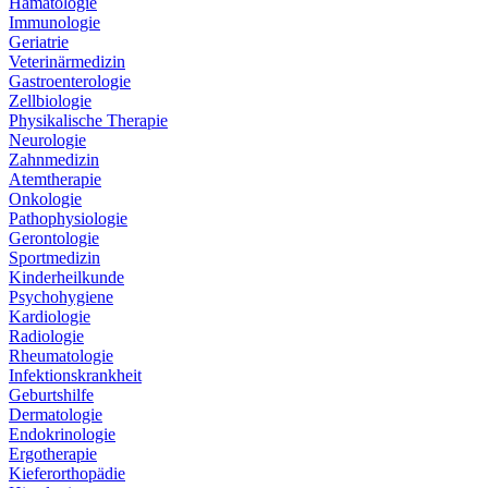
Hämatologie
Immunologie
Geriatrie
Veterinärmedizin
Gastroenterologie
Zellbiologie
Physikalische Therapie
Neurologie
Zahnmedizin
Atemtherapie
Onkologie
Pathophysiologie
Gerontologie
Sportmedizin
Kinderheilkunde
Psychohygiene
Kardiologie
Radiologie
Rheumatologie
Infektionskrankheit
Geburtshilfe
Dermatologie
Endokrinologie
Ergotherapie
Kieferorthopädie