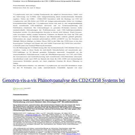
Genotyp-vis-a-vis Phänotypanalyse des CD2/CD58 Systems bei