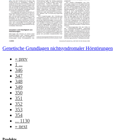
Genetische Grundlagen nichtsyndromaler Hörstörungen
«
prev
1 ...
346
347
348
349
350
351
352
353
354
... 1130
»
next
Produkte